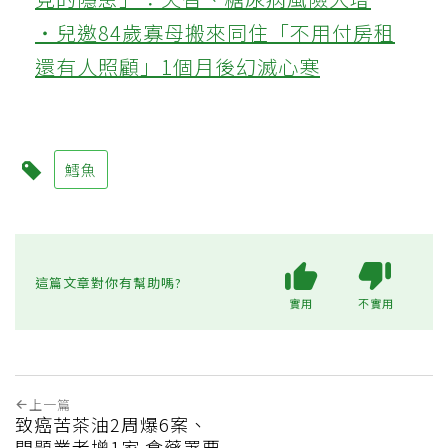
‧兒邀84歲寡母搬來同住「不用付房租
還有人照顧」1個月後幻滅心寒
鱈魚
這篇文章對你有幫助嗎?
實用
不實用
上一篇
致癌苦茶油2周爆6案、
問題業者增1家 食藥署要