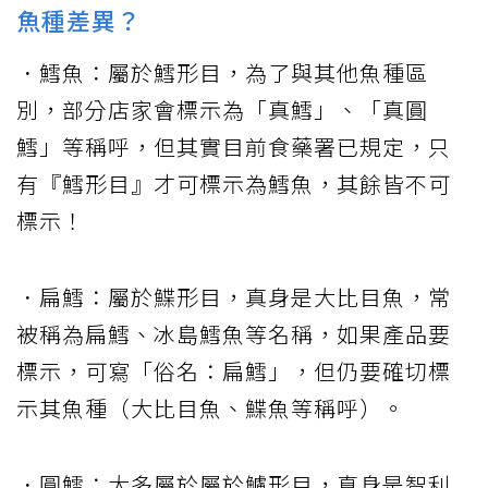
魚種差異？
．鱈魚：屬於鱈形目，為了與其他魚種區
別，部分店家會標示為「真鱈」、「真圓
鱈」等稱呼，但其實目前食藥署已規定，只
有『鱈形目』才可標示為鱈魚，其餘皆不可
標示！
．扁鱈：屬於鰈形目，真身是大比目魚，常
被稱為扁鱈、冰島鱈魚等名稱，如果產品要
標示，可寫「俗名：扁鱈」，但仍要確切標
示其魚種（大比目魚、鰈魚等稱呼）。
．圓鱈：大多屬於屬於鱸形目，真身是智利