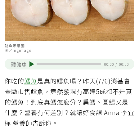
鱈魚示意圖
圖／ingimage
聽健康
00:00
/
00:00
你吃的
鱈魚
是真的鱈魚嗎？昨天(7/6)消基會
查驗市售鱈魚，竟然發現有高達5成都不是真
的鱈魚！到底真鱈怎麼分？扁鱈、圓鱈又是
什麼？營養有何差別？就讓好食課 Anna 李宜
樺 營養師告訴你。