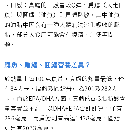
．口感：真鱈的口感會較Q彈，扁鱈（大比目
魚）與圓鱈（油魚）則是偏鬆散，其中油魚
的油脂中因含有一種人體無法消化吸收的臘
脂，部分人食用可能會有腹瀉、油便等問
題。
鱈魚、扁鱈、圓鱈營養差異？
於熱量上每100克魚片，真鱈的熱量最低，僅
有84大卡，扁鱈及圓鱈分別為201及282大
卡，而於EPA/DHA方面，真鱈的ω-3脂肪酸含
量其實並不高，以DHA+EPA合計計算，僅有
296毫克，而扁鱈則有高達1428毫克，圓鱈
更是有2033毫克。