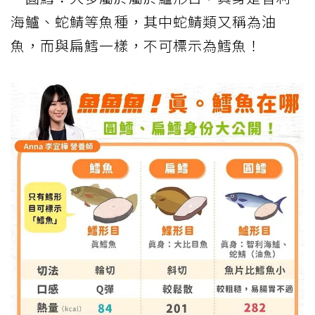
海鱸、蛇鯖等魚種，其中蛇鯖類又稱為油
魚，而與扁鱈一樣，不可標示為鱈魚！