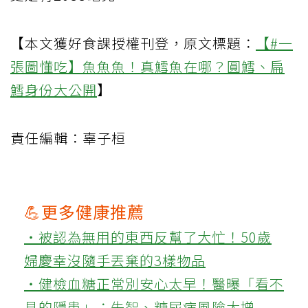
【本文獲好食課授權刊登，原文標題：
【#一
張圖懂吃】魚魚魚！真鱈魚在哪？圓鱈、扁
鱈身份大公開
】
責任編輯：辜子桓
💪更多健康推薦
‧被認為無用的東西反幫了大忙！50歲
婦慶幸沒隨手丟棄的3樣物品
‧健檢血糖正常別安心太早！醫曝「看不
見的隱患」：失智、糖尿病風險大增