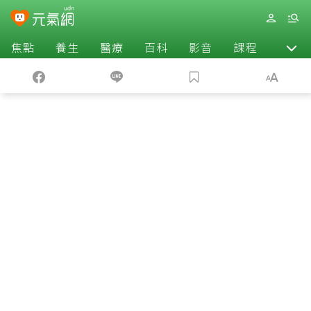
焦點
養生
醫療
百科
影音
課程
退休