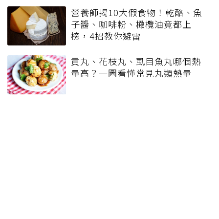
營養師揭10大假食物！乾酪、魚
子醬、咖啡粉、橄欖油竟都上
榜，4招教你避雷
貢丸、花枝丸、虱目魚丸哪個熱
量高？一圖看懂常見丸類熱量