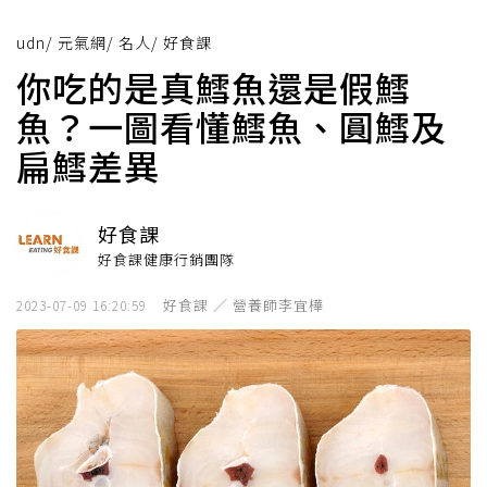
udn
/
元氣網
/
名人
/
好食課
你吃的是真鱈魚還是假鱈
魚？一圖看懂鱈魚、圓鱈及
扁鱈差異
好食課
好食課健康行銷團隊
好食課 ／ 營養師李宜樺
2023-07-09 16:20:59