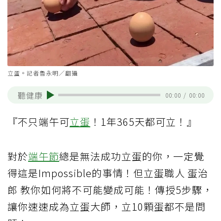
立蛋。記者魯永明／翻攝
聽健康
00:00
/
00:00
『不只端午可
立蛋
！1年365天都可立！』
對於
端午節
總是無法成功立蛋的你，一定覺
得這是Impossible的事情！但立蛋職人 蛋治
郎 教你如何將不可能變成可能！傳授5步驟，
讓你速速成為立蛋大師，立10顆蛋都不是問