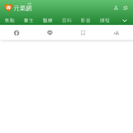
焦點
養生
醫療
百科
影音
課程
退休