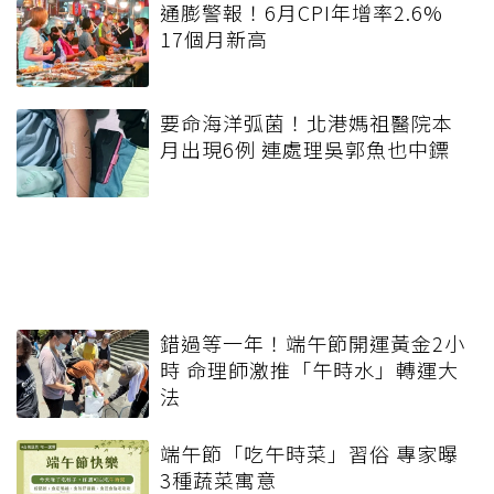
通膨警報！6月CPI年增率2.6%
17個月新高
要命海洋弧菌！北港媽祖醫院本
月出現6例 連處理吳郭魚也中鏢
錯過等一年！端午節開運黃金2小
時 命理師激推「午時水」轉運大
法
端午節「吃午時菜」習俗 專家曝
3種蔬菜寓意