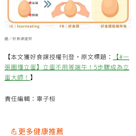
圖／好食課提供
【本文獲好食課授權刊登，原文標題：
【#一
張圖懂立蛋】立蛋不用等端午！5步驟成為立
蛋大師！
】
責任編輯：辜子桓
💪更多健康推薦