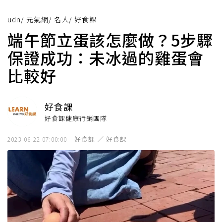
udn
/
元氣網
/
名人
/
好食課
端午節立蛋該怎麼做？5步驟
保證成功：未冰過的雞蛋會
比較好
好食課
好食課健康行銷團隊
好食課 ／ 好食課
2023-06-22 07:00:00