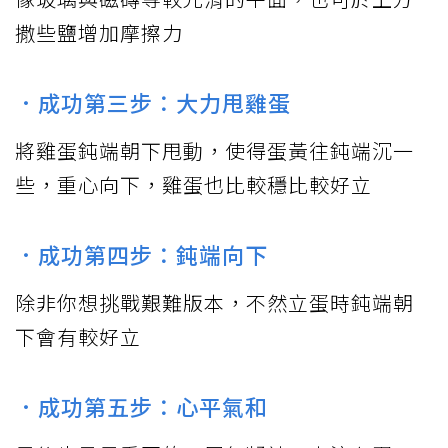
撒些鹽增加摩擦力
．成功第三步：大力甩雞蛋
將雞蛋鈍端朝下甩動，使得蛋黃往鈍端沉一
些，重心向下，雞蛋也比較穩比較好立
．成功第四步：鈍端向下
除非你想挑戰艱難版本，不然立蛋時鈍端朝
下會有較好立
．成功第五步：心平氣和