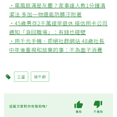
‧電風扇滿是灰塵？家事達人教1分鐘清
潔法 多加一物還能防髒汙附著
‧45歲男存2千萬提早退休 接信用卡公司
通知「淚回職場」：有錢也碰壁
‧用千元手機、拒絕社群網站 48歲社長
中年後重視和放棄的事：不為面子消費
立蛋
端午節
這篇文章對你有幫助嗎?
實用
不實用