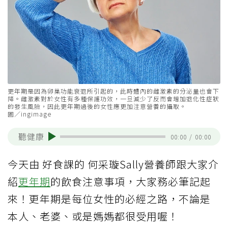
更年期是因為卵巢功能衰退所引起的，此時體內的雌激素的分泌量也會下
降。雌激素對於女性有多種保護功效，一旦減少了反而會增加退化性症狀
的發生風險，因此更年期過後的女性應更加注意營養的攝取。
圖／ingimage
聽健康
00:00
/
00:00
今天由 好食課的 何采璇Sally營養師跟大家介
紹
更年期
的飲食注意事項，大家務必筆記起
來！更年期是每位女性的必經之路，不論是
本人、老婆、或是媽媽都很受用喔！