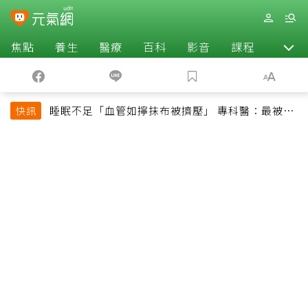
焦點
養生
醫療
百科
影音
課程
退休
睡眠不足「血管如擰抹布被擠壓」 專科醫：最被忽
快訊
略的抗老方法