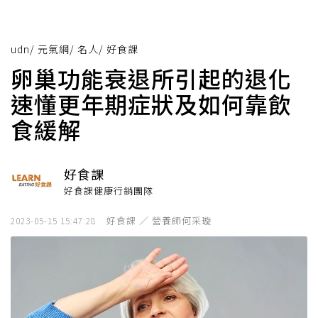
udn
/
元氣網
/
名人
/
好食課
卵巢功能衰退所引起的退化
速懂更年期症狀及如何靠飲
食緩解
好食課
好食課健康行銷團隊
好食課 ／ 營養師何采璇
2023-05-15 15:47:28