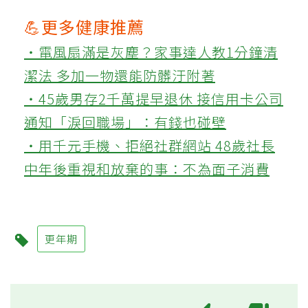
💪更多健康推薦
‧電風扇滿是灰塵？家事達人教1分鐘清
潔法 多加一物還能防髒汙附著
‧45歲男存2千萬提早退休 接信用卡公司
通知「淚回職場」：有錢也碰壁
‧用千元手機、拒絕社群網站 48歲社長
中年後重視和放棄的事：不為面子消費
更年期