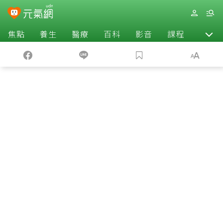
焦點
養生
醫療
百科
影音
課程
退休