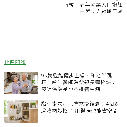
南韓中老年就業人口增加
占勞動人數逾三成
延伸閱讀
93歲還能健步上樓、和老伴跳
舞！哈佛醫師曝父親長壽秘訣：
沒吃保健品也不追養生潮
黏貼掛勾別只拿來掛鑰匙！4個廚
房收納妙招 不用鑽牆也能省空間