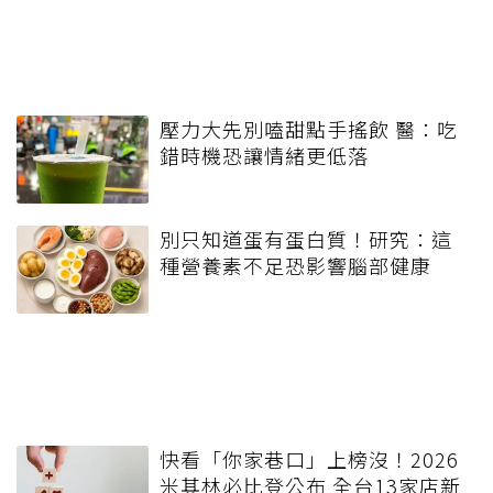
壓力大先別嗑甜點手搖飲 醫：吃
錯時機恐讓情緒更低落
別只知道蛋有蛋白質！研究：這
種營養素不足恐影響腦部健康
快看「你家巷口」上榜沒！2026
米其林必比登公布 全台13家店新