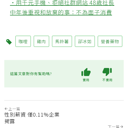
‧用千元手機、拒絕社群網站 48歲社長
中年後重視和放棄的事：不為面子消費
咖哩
雞肉
馬鈴薯
邵冰如
營養藥物
這篇文章對你有幫助嗎?
實用
不實用
上一篇
性別薪資 僅0.11%企業
揭露
下一篇