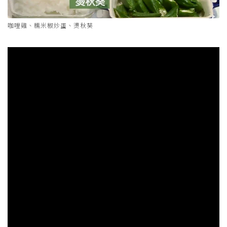
咖哩雞、糯米椒炒蛋、燙秋葵