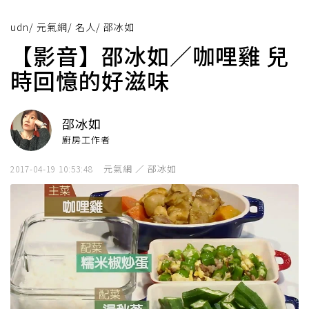
udn
/
元氣網
/
名人
/
邵冰如
【影音】邵冰如／咖哩雞 兒
時回憶的好滋味
邵冰如
廚房工作者
元氣網 ／ 邵冰如
2017-04-19 10:53:48