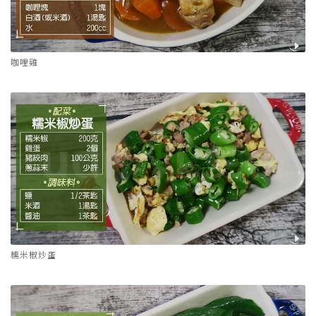
咖哩雞
糯米椒炒蛋