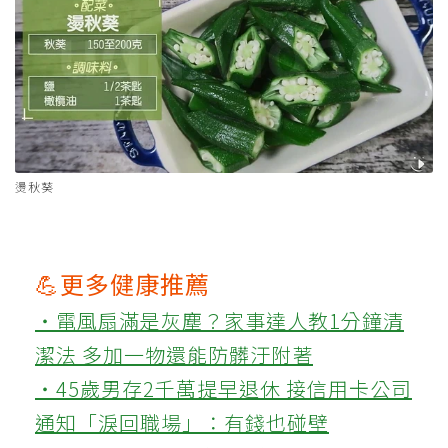
燙秋葵
💪更多健康推薦
‧電風扇滿是灰塵？家事達人教1分鐘清
潔法 多加一物還能防髒汙附著
‧45歲男存2千萬提早退休 接信用卡公司
通知「淚回職場」：有錢也碰壁