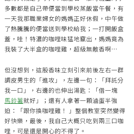
多數都是自己帶便當到學校蒸飯當午餐，有
一天我那職業婦女的媽媽正好休假，中午做
了熱騰騰的便當送到學校給我；一打開飯盒
蓋，哇！特濃的咖哩味猛地竄出，媽媽竟為
我裝了大半盒的咖哩雞，超級無敵香啊…
但沒想到，這股香味立刻引來前後左右一群
調皮男生的「進攻」，左邊一句：「拜託分
我一口」，右邊的也伸出湯匙：「借一塊
馬鈴薯
就好」；還有人拿著一顆滷蛋半強
迫：「跟你換咖哩雞！ 」整個教室突然變得
好快樂，最後，我自己大概只吃到兩三口咖
哩，可是還是開心的不得了。