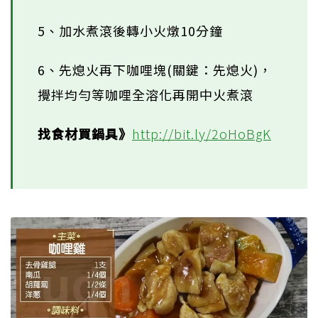
5、加水煮滾後轉小火燉10分鐘
6、先熄火再下咖哩塊(關鍵：先熄火)，
攪拌均勻等咖哩全溶化再開中火煮滾
找食材買鍋具》
http://bit.ly/2oHoBgK