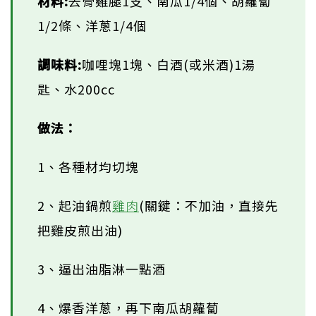
材料:
去骨雞腿1支、南瓜1/4個、胡蘿蔔
1/2條、洋蔥1/4個
調味料:
咖哩塊1塊、白酒(或米酒)1湯
匙、水200cc
做法：
1、各種材均切塊
2、起油鍋煎
雞肉
(關鍵：不加油，直接先
把雞皮煎出油)
3、逼出油脂淋一點酒
4、爆香洋蔥，再下南瓜胡蘿蔔