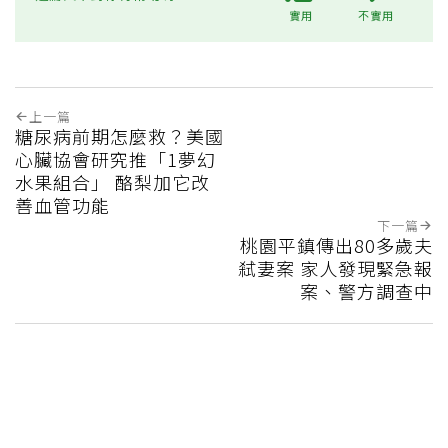
實用
不實用
上一篇
糖尿病前期怎麼救？美國
心臟協會研究推「1夢幻
水果組合」 酪梨加它改
善血管功能
下一篇
桃園平鎮傳出80多歲夫
弒妻案 家人發現緊急報
案、警方調查中