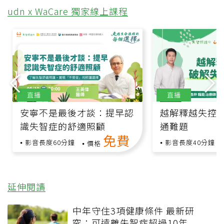
udn x WaCare 獨家線上課程
直播
直播
安寧不是最後才談：提早認
越解釋越失控
識失智症的舒適照顧
通難題
免費
影音長度60分鐘
影音長度40分鐘
價格
延伸閱讀
中年守住3項健康條件 最新研
究：可遠離失智症超過10年