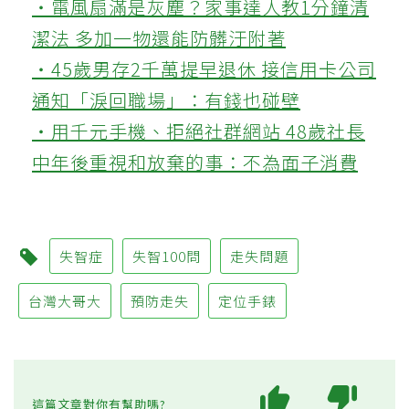
‧電風扇滿是灰塵？家事達人教1分鐘清
潔法 多加一物還能防髒汙附著
‧45歲男存2千萬提早退休 接信用卡公司
通知「淚回職場」：有錢也碰壁
‧用千元手機、拒絕社群網站 48歲社長
中年後重視和放棄的事：不為面子消費
失智症
失智100問
走失問題
台灣大哥大
預防走失
定位手錶
這篇文章對你有幫助嗎?