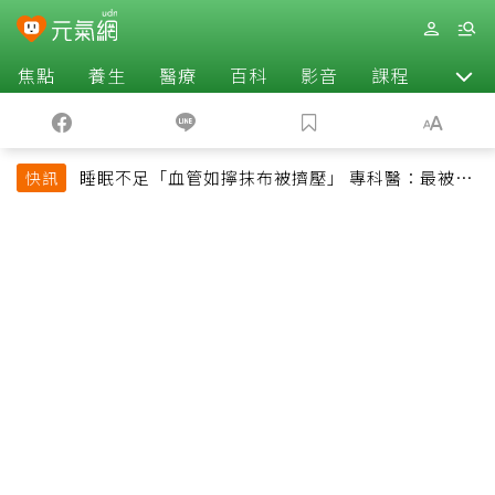
焦點
養生
醫療
百科
影音
課程
退休
睡眠不足「血管如擰抹布被擠壓」 專科醫：最被忽
快訊
略的抗老方法