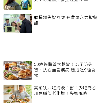
聽損增失智風險 長輩量六力揪警
訊
50歲後體質大轉變！為了防失
智、抗心血管疾病 應戒吃9種食
物
高齡別只吃清淡！醫：少吃肉恐
加速腦部老化增加失智風險