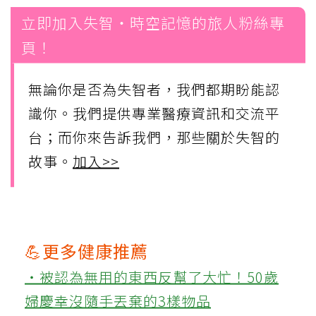
立即加入失智・時空記憶的旅人粉絲專
頁！
無論你是否為失智者，我們都期盼能認
識你。我們提供專業醫療資訊和交流平
台；而你來告訴我們，那些關於失智的
故事。
加入>>
💪更多健康推薦
‧被認為無用的東西反幫了大忙！50歲
婦慶幸沒隨手丟棄的3樣物品