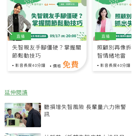
直播
直播
失智親友手腳僵硬？掌握關
照顧別再像拆
節鬆動技巧
智情緒地雷
免費
影音長度40分鐘
影音長度40分鐘
價格
延伸閱讀
聽損增失智風險 長輩量六力揪警
訊