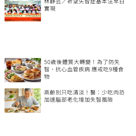
林靜芸／祈望失智症基本法早日
實現
50歲後體質大轉變！為了防失
智、抗心血管疾病 應戒吃9種食
物
高齡別只吃清淡！醫：少吃肉恐
加速腦部老化增加失智風險