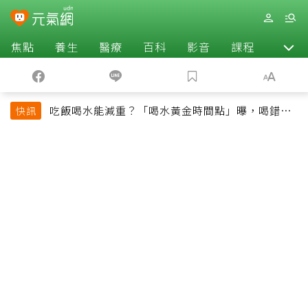
焦點
養生
醫療
百科
影音
課程
退休
吃飯喝水能減重？「喝水黃金時間點」曝，喝錯時
快訊
機反而吃更多