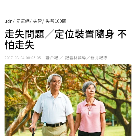
udn
/
元氣網
/
失智
/
失智100問
走失問題／定位裝置隨身 不
怕走失
聯合報 ／ 記者林麒瑋／新北報導
2017-08-04 00:05:05