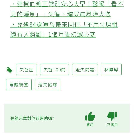
‧健檢血糖正常別安心太早！醫曝「看不
見的隱患」：失智、糖尿病風險大增
‧兒邀84歲寡母搬來同住「不用付房租
還有人照顧」1個月後幻滅心寒
失智症
失智100問
走失問題
林麒瑋
穿戴裝置
走失協尋
這篇文章對你有幫助嗎?
實用
不實用