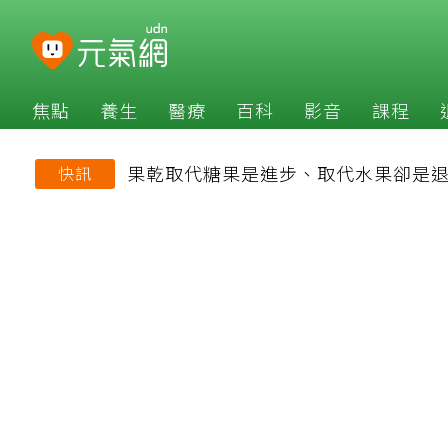
焦點
養生
醫療
百科
影音
課程
果乾取代糖果是進步、取代水果卻是
快訊