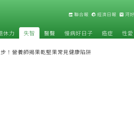
聯合報
經濟日報
河
退休力
失智
醫聲
慢病好日子
癌症
性愛
退步！營養師揭果乾堅果常見健康陷阱