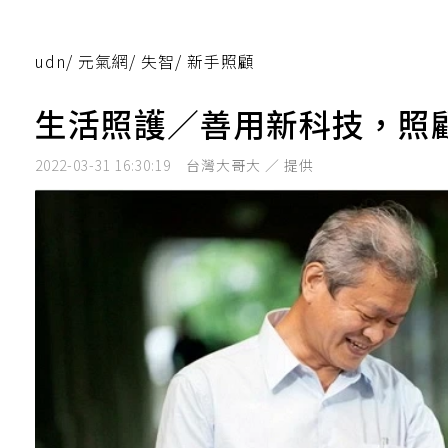
udn
/
元氣網
/
失智
/
新手照顧
生活照護／善用新科技，照
2022-03-31 16:30:19
台灣大哥大 ／ 提供