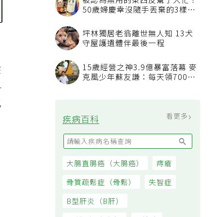
被認為無用的東西反幫了大忙！
50歲婦慶幸沒隨手丟棄的3樣物
品
坪林獨居老翁離世無人知 13犬
守屋護遺體伴最後一程
15歲經營之神3.9億暴富落幕 麥
在
克風少年蘇友謙：每天領700元
科
過日子
也
看更多
疾病百科
大腸直腸癌（大腸癌）
痔瘡
骨質疏鬆症（骨鬆）
失智症
B型肝炎（B肝）