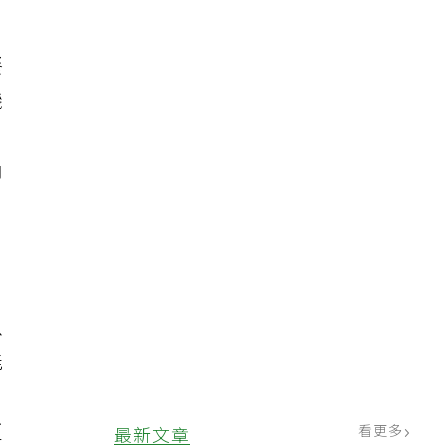
餐
機
求
內
以
能
更
看更多
最新文章