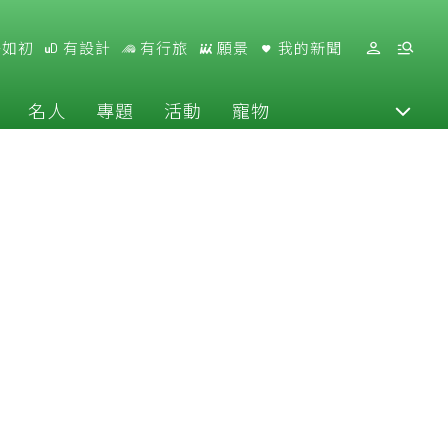
好如初
有設計
有行旅
願景
我的新聞
名人
專題
活動
寵物