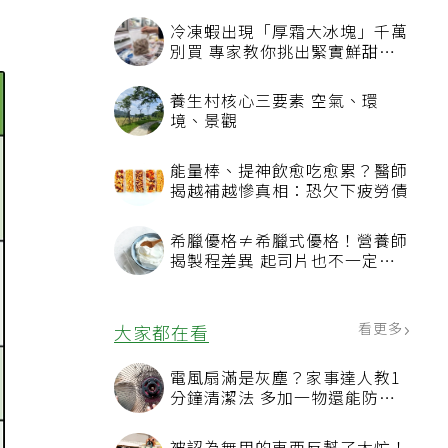
冷凍蝦出現「厚霜大冰塊」千萬
別買 專家教你挑出緊實鮮甜蝦
子
養生村核心三要素 空氣、環
境、景觀
能量棒、提神飲愈吃愈累？醫師
揭越補越慘真相：恐欠下疲勞債
希臘優格≠希臘式優格！營養師
揭製程差異 起司片也不一定是
天然起司
看更多
大家都在看
電風扇滿是灰塵？家事達人教1
分鐘清潔法 多加一物還能防髒
汙附著