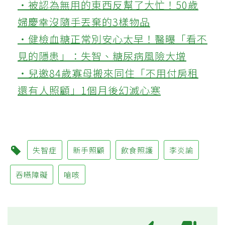
‧被認為無用的東西反幫了大忙！50歲
婦慶幸沒隨手丟棄的3樣物品
‧健檢血糖正常別安心太早！醫曝「看不
見的隱患」：失智、糖尿病風險大增
‧兒邀84歲寡母搬來同住「不用付房租
還有人照顧」1個月後幻滅心寒
失智症
新手照顧
飲食照護
李炎諭
吞嚥障礙
嗆咳