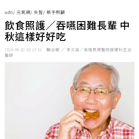
udn
/
元氣網
/
失智
/
新手照顧
飲食照護／吞嚥困難長輩 中
秋這樣好好吃
聯合報 ／ 李炎諭／高雄長庚醫院復健科主治
2019-09-02 00:13:52
醫師