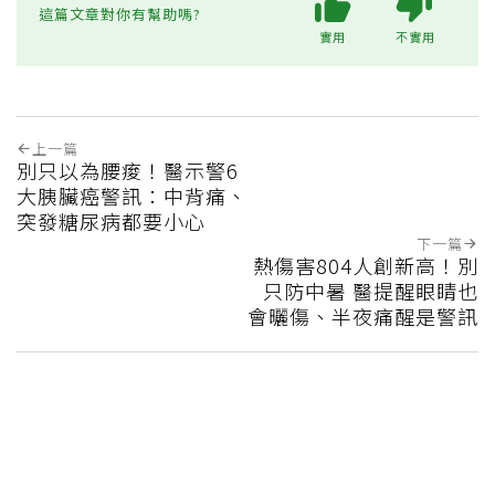
這篇文章對你有幫助嗎?
實用
不實用
上一篇
別只以為腰痠！醫示警6
大胰臟癌警訊：中背痛、
突發糖尿病都要小心
下一篇
熱傷害804人創新高！別
只防中暑 醫提醒眼睛也
會曬傷、半夜痛醒是警訊