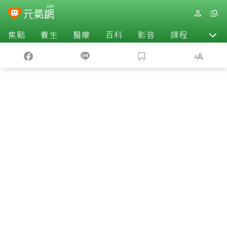
焦點
養生
醫療
百科
影音
課程
退休