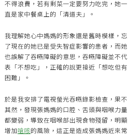
不得浪費，若有剩菜一定要努力吃完，她一
直是家中餐桌上的「清道夫」。
我理解她心中媽媽的形象還是舊時模樣，忘
了現在的她已是受失智症影響的患者，而她
也誤解了吞嚥障礙的意思，吞嚥障礙並不代
表「不想吃」，正確的說更接近「想吃但有
困難」。
於是我安排了電視螢光吞嚥錄影檢查，果不
其然，發現張媽媽的口腔、舌頭與咽喉力量
都變弱，導致在咽喉部出現食物殘留，明顯
增加
嗆咳
的風險，這正是造成張媽媽近來常