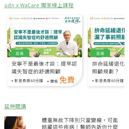
udn x WaCare 獨家線上課程
直播
直播
安寧不是最後才談：提早認
拚命延緩退化
識失智症的舒適照顧
照顧規劃？
免費
影音長度60分鐘
影音長度60分鐘
價格
延伸閱讀
體重無故下降別只當變瘦，可能
暗藏這些疾病！醫師告訴你什麼