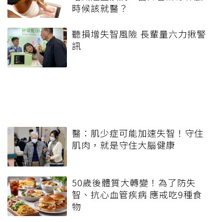
時候該就醫？
聽損增失智風險 長輩量六力揪警
訊
醫：肌少症可能加速失智！守住
肌肉，就是守住大腦健康
50歲後體質大轉變！為了防失
智、抗心血管疾病 應戒吃9種食
物