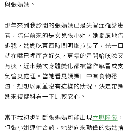
與張媽媽。
那年來到我診間的張媽媽已是失智症確診患
者，陪伴前來的是女兒張小姐，她憂慮地告
訴我，媽媽吃東西時間明顯拉長了，光一口
就在嘴巴裡面含好久，更糟的是開始咳嗽又
有痰，近來幾次身體變化都被當作感冒或支
氣管炎處理。當她看見媽媽口中有食物殘
渣，想想以前並沒有這樣的狀況，決定帶媽
媽來復健科看一下比較安心。
當下我初步判斷張媽媽可能出現
吞嚥障礙
，
但張小姐連忙否認，她說向來勤儉的媽媽捨