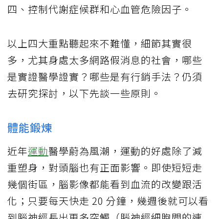
四、控制代謝症候群和心血管危險因子。
以上四大重點聽起來不難懂，細節其實很
多，尤其身處太多網路假消息的社會，哪些
是實證醫學證實？哪些是有行銷手法？仍須
去研究探討，以下先談一些原則。
體能鍛煉
近年
運動
醫學蔚為風潮，運動的好處除了減
重塑身，對頭腦也有正面影響。即使短短走
幾個街區，腦影像都能看到血流的改變跟活
化；只要每天快走 20 分鐘，幾週後就可以看
到腦神經長出更多突觸（腦神經細胞間的連