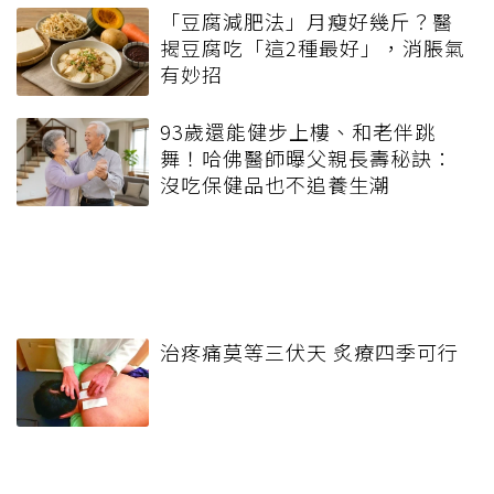
「豆腐減肥法」月瘦好幾斤？醫
揭豆腐吃「這2種最好」，消脹氣
有妙招
93歲還能健步上樓、和老伴跳
舞！哈佛醫師曝父親長壽秘訣：
沒吃保健品也不追養生潮
治疼痛莫等三伏天 炙療四季可行