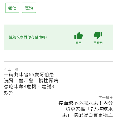
老化
運動
這篇文章對你有幫助嗎?
實用
不實用
上一篇
一碗剉冰害65歲阿伯急
洗腎！醫示警：慢性腎病
患吃冰藏4危機、建議3
妙招
下一篇
控血糖不必戒水果！內分
泌專家推「7大控糖水
果」 搭配蛋白質更穩血