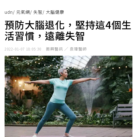
udn
/
元氣網
/
失智
/
大腦健康
預防大腦退化，堅持這4個生
活習慣，遠離失智
振興醫訊 ／ 袁瑋醫師
2022-01-07 18:05:30