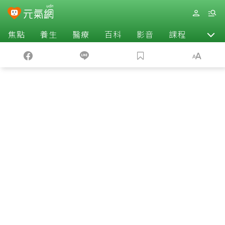
焦點
養生
醫療
百科
影音
課程
退休