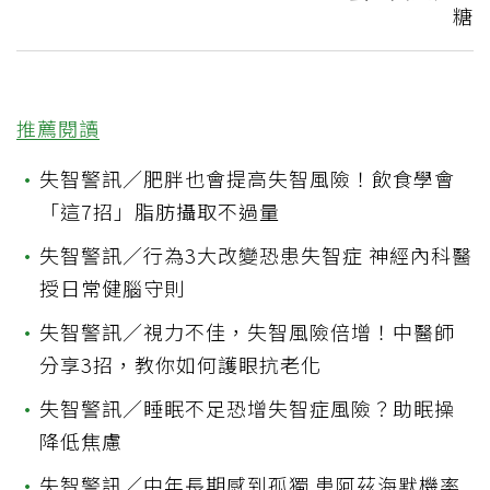
糖
推薦閱讀
•
失智警訊／肥胖也會提高失智風險！飲食學會
「這7招」脂肪攝取不過量
•
失智警訊／行為3大改變恐患失智症 神經內科醫
授日常健腦守則
•
失智警訊／視力不佳，失智風險倍增！中醫師
分享3招，教你如何護眼抗老化
•
失智警訊／睡眠不足恐增失智症風險？助眠操
降低焦慮
•
失智警訊／中年長期感到孤獨 患阿茲海默機率