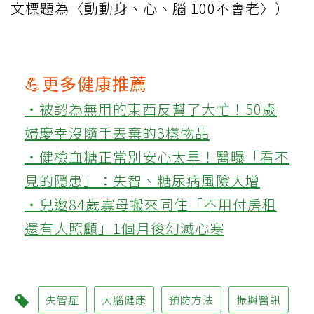
文標題為〈動動身、心、腦 100不會老〉）
💪更多健康推薦
‧被認為無用的東西反幫了大忙！50歲
婦慶幸沒隨手丟棄的3樣物品
‧健檢血糖正常別安心太早！醫曝「看不
見的隱患」：失智、糖尿病風險大增
‧兒邀84歲寡母搬來同住「不用付房租
還有人照顧」1個月後幻滅心寒
失智症
大腦健康
預防方法
振興醫訊