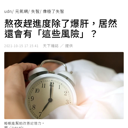
udn
/
元氣網
/
失智
/
像極了失智
熬夜趕進度除了爆肝，居然
還會有「這些風險」？
天下雜誌 ／ 提供
2021-10-15 17:15:41
睡眠能幫助改善記憶力。
圖／pexels