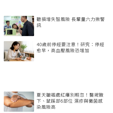
聽損增失智風險 長輩量六力揪警
訊
40歲前停經要注意！研究：停經
愈早，高血壓風險恐增加
夏天皺褶處紅癢別輕忽！醫揭腋
下、鼠蹊部6部位 濕疹與黴菌感
染風險高