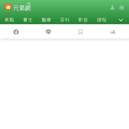
焦點
養生
醫療
百科
影音
課程
退休