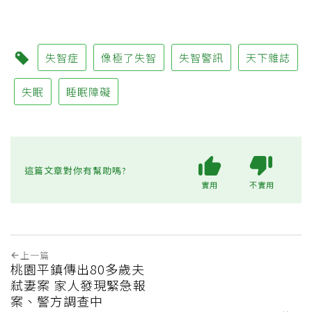
失智症
像極了失智
失智警訊
天下雜誌
失眠
睡眠障礙
這篇文章對你有幫助嗎?
實用
不實用
上一篇
桃園平鎮傳出80多歲夫
弒妻案 家人發現緊急報
案、警方調查中