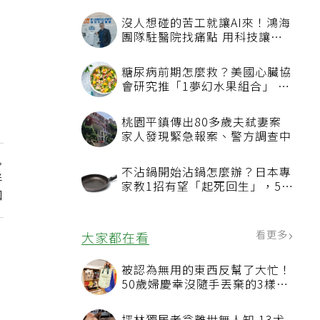
沒人想碰的苦工就讓AI來！鴻海
團隊駐醫院找痛點 用科技讓醫
療更有溫度
糖尿病前期怎麼救？美國心臟協
會研究推「1夢幻水果組合」 酪
梨加它改善血管功能
桃園平鎮傳出80多歲夫弒妻案
家人發現緊急報案、警方調查中
不沾鍋開始沾鍋怎麼辦？日本專
伴
家教1招有望「起死回生」，5情
口
況該換新
看更多
大家都在看
被認為無用的東西反幫了大忙！
50歲婦慶幸沒隨手丟棄的3樣物
品