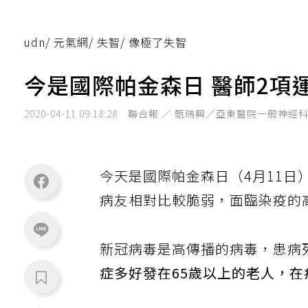
udn
/
元氣網
/
失智
/
像極了失智
今是國際帕金森日 醫師2項
2020-04-11 09:18:28
聯合報 ／ 甄瑞興╱亞東醫院一般神經
今天是國際帕金森日（4月11日
病友相對比較脆弱，面臨染疫的
新冠病毒是高傳播的病毒，患病
症多好發在65歲以上的老人，