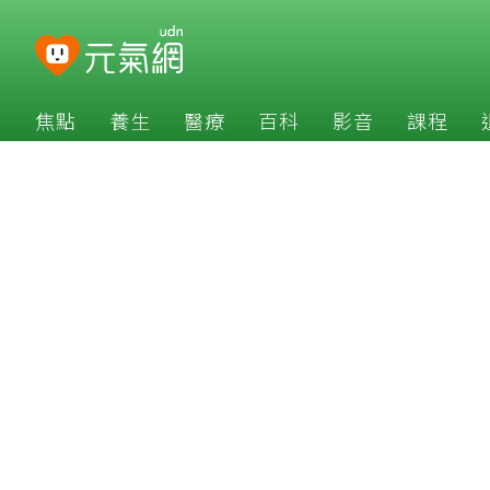
焦點
養生
醫療
百科
影音
課程