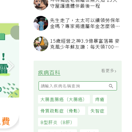
坪林獨居老翁離世無人知 13犬
守屋護遺體伴最後一程
先生走了，太太可以續領勞保年
金嗎？專家揭遺屬年金怎麼領，
看順位還要看資格
15歲經營之神3.9億暴富落幕 麥
克風少年蘇友謙：每天領700元
過日子
看更多
疾病百科
直播
大腸直腸癌（大腸癌）
痔瘡
安寧不是最後才談：提早認識失智症的
骨質疏鬆症（骨鬆）
失智症
免費
B型肝炎（B肝）
影音長度60分鐘
價