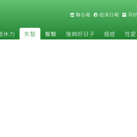
聯合報
經濟日報
河
退休力
失智
醫聲
慢病好日子
癌症
性愛