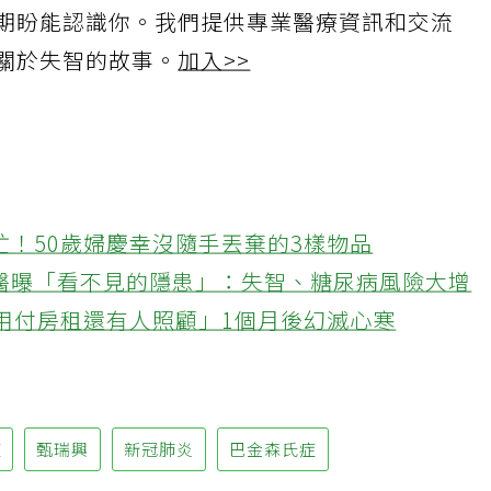
期盼能認識你。我們提供專業醫療資訊和交流
關於失智的故事。
加入>>
忙！50歲婦慶幸沒隨手丟棄的3樣物品
醫曝「看不見的隱患」：失智、糖尿病風險大增
不用付房租還有人照顧」1個月後幻滅心寒
症
甄瑞興
新冠肺炎
巴金森氏症