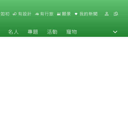
好如初
有設計
有行旅
願景
我的新聞
名人
專題
活動
寵物