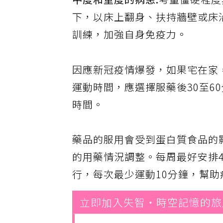
中度和重度的病患:
考量僵硬程度
下，以床上翻身、扶持牆壁或床
訓練，加強自身免疫力。
因應新冠疫情爆發，如果宅在家
運動時間，應選擇服藥後30至6
時間。
藥品的服用會受到蛋白質食品的
的用藥情況調整。每周最好安排4
行，每次最少運動10分鐘，幫
立即加入失智・時空記憶的旅