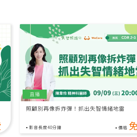
直播
佈
照顧別再像拆炸彈！抓出失智情緒地雷
費
影音長度40分鐘
價格