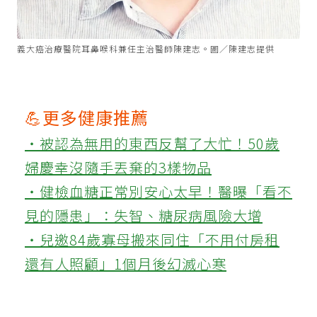
義大癌治療醫院耳鼻喉科兼任主治醫師陳建志。圖／陳建志提供
💪更多健康推薦
‧被認為無用的東西反幫了大忙！50歲
婦慶幸沒隨手丟棄的3樣物品
‧健檢血糖正常別安心太早！醫曝「看不
見的隱患」：失智、糖尿病風險大增
‧兒邀84歲寡母搬來同住「不用付房租
還有人照顧」1個月後幻滅心寒