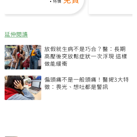
礎也能做！
負擔
特價
延伸閱讀
放假就生病不是巧合？醫：長期
高壓後突放鬆症狀一次浮現 這樣
做能緩衝
偏頭痛不是一般頭痛！醫揭3大特
徵：畏光、想吐都是警訊