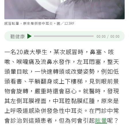
感冒眩暈，原來是併發中耳炎。圖／123RF
聽健康
00:00
/
00:00
一名20歲大學生，某次感冒時，鼻塞、咳
嗽、喉嚨痛及流鼻水發作，左耳悶塞，整天
頭暈目眩，一快速轉頭或改變姿勢，例如低
頭看書、平躺翻身或上下樓梯，見到眼前景
物會旋轉，嚴重時還會惡心。就醫時，發現
其左側耳膜裡面，中耳腔黏膜紅腫，原來是
上呼吸道感染併發急性中耳炎。在門診中常
會診治到這類患者，但為何會引起
眩暈
呢？