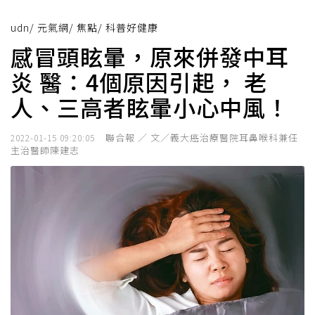
udn
/
元氣網
/
焦點
/
科普好健康
感冒頭眩暈，原來併發中耳
炎 醫：4個原因引起， 老
人、三高者眩暈小心中風！
聯合報 ／ 文／義大癌治療醫院耳鼻喉科兼任
2022-01-15 09:20:05
主治醫師陳建志