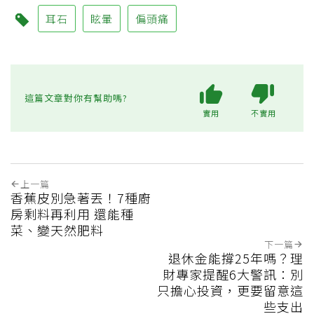
耳石
眩暈
偏頭痛
這篇文章對你有幫助嗎?
實用
不實用
上一篇
香蕉皮別急著丟！7種廚
房剩料再利用 還能種
菜、變天然肥料
下一篇
退休金能撐25年嗎？理
財專家提醒6大警訊：別
只擔心投資，更要留意這
些支出