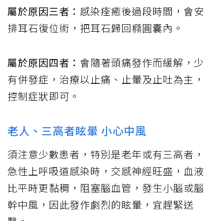
屬於原因三者：
感染痊癒後過段時間，會安
排耳石復位術，把耳石歸回橢圓囊內。
屬於原因四者：
會隨著頭痛發作而緩解，少
有併發症，治療以止痛、止暈及止吐為主，
控制症狀即可。
老人、三高者眩暈 小心中風
須注意少數患者，特別是老年或有三高者，
急性上呼吸道感染時，交感神經旺盛，血液
比平時更黏稠，阻塞腦血管，發生小腦或腦
幹中風，因此發作劇烈的眩暈，宜趕緊送