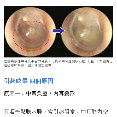
左圖為急性中耳炎患者的耳膜，可見到中耳腔黏膜紅腫 (紅圈)；右圖為已
經痊癒的耳膜。圖／陳建志提供
引起眩暈 四個原因
原因一：中耳負壓，內耳變形
耳咽管黏膜水腫，會引起阻塞，中耳腔內空