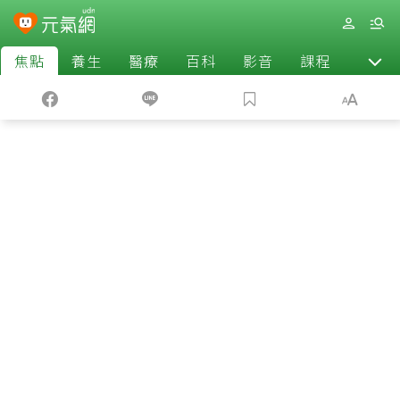
焦點
養生
醫療
百科
影音
課程
退休