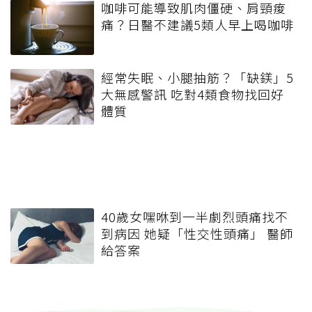
咖啡可能導致肌肉僵硬、肩頸痠
痛？日醫不建議5類人早上喝咖啡
經常失眠、小腿抽筋？「缺鎂」5
大無感警訊 吃對4類食物找回好
體質
40歲女嘿咻到一半劇烈頭痛找不
到病因 她疑「性交性頭痛」 醫師
給答案