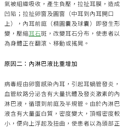
氣被組織吸收，產生負壓，拉扯耳膜，造成
凹陷；拉扯卵窗及圓窗（中耳到內耳開口
上），內耳前庭（橢圓囊及球囊）即發生形
變，壓縮
耳石
斑，改變耳石分布，使患者以
為身體正在翻滾、移動或搖晃。
原因二：內淋巴液比重增加
病毒經由卵窗感染內耳，引起耳蝸管發炎，
血管紋路分泌含有大量抗體及發炎激素的內
淋巴液，循環到前庭及半規管。由於內淋巴
液含有大量蛋白質，密度變大，頂帽密度較
小，便向上浮起及扭曲，使患者以為頭部正