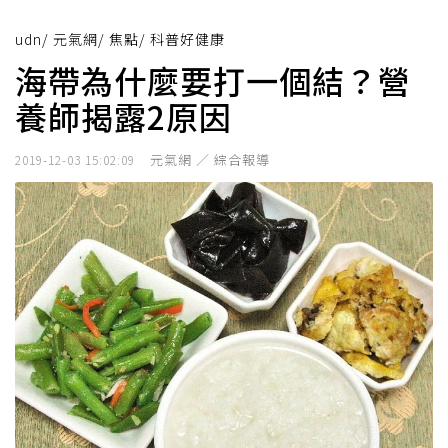
udn
/
元氣網
/
焦點
/
科普好健康
海帶為什麼要打一個結？營
養師揭露2原因
元氣網 ／ 綜合報導
2019-12-03 15:02:09