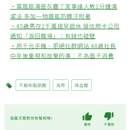
‧電風扇滿是灰塵？家事達人教1分鐘清
潔法 多加一物還能防髒汙附著
‧45歲男存2千萬提早退休 接信用卡公司
通知「淚回職場」：有錢也碰壁
‧用千元手機、拒絕社群網站 48歲社長
中年後重視和放棄的事：不為面子消費
不飽和脂肪酸
海帶
降血壓
這篇文章對你有幫助嗎?
實用
不實用