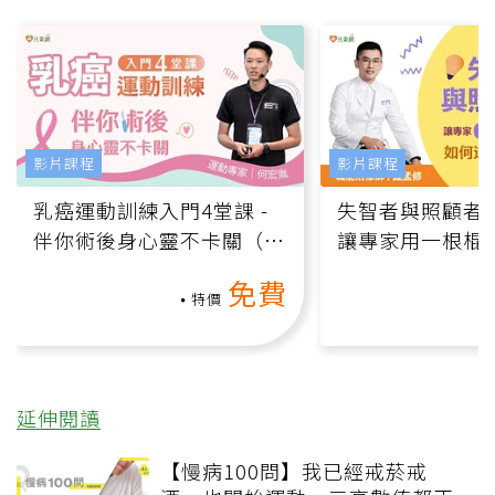
影片課程
影片課程
乳癌運動訓練入門4堂課 -
失智者與照顧者
伴你術後身心靈不卡關（線
讓專家用一根棍
上影音課）
何逆轉退化大腦
免費
課）
特價
延伸閱讀
【慢病100問】我已經戒菸戒