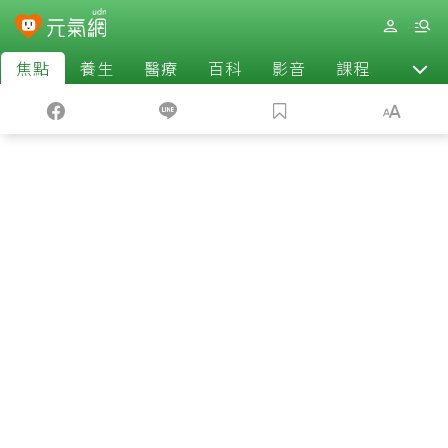
焦點
養生
醫療
百科
影音
課程
退休