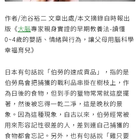
作者/池谷裕二 文章出處/本文摘錄自時報出
版《
大腦
專家親身實證的早期教養法-讀懂
0~4歲的嬰語、情緒與行為，讓父母用腦科學
幸福育兒》
日本有句話說「伯勞的速成貢品」，指的是
伯勞鳥會把捕獲的戰利品串掛在樹枝上，作
為日後的食物，但到手的獵物常常就這麼擺
著，然後被忘得一乾二凈，這是晚秋的景
象。因為這種現象，自古以來，伯勞經常被
用來形容記性很差的人，差到連自己捕獲的
食物都會忘記。另外，也有句話說「雞只要