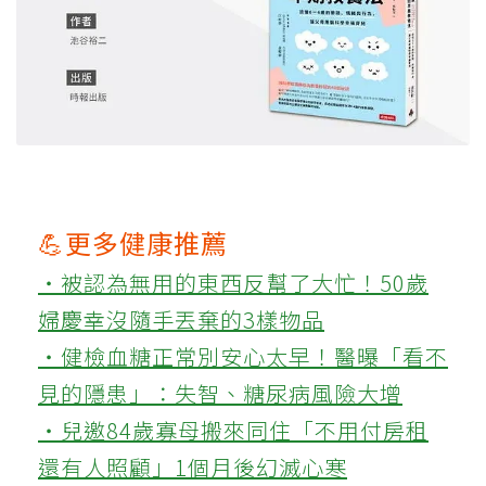
💪更多健康推薦
‧被認為無用的東西反幫了大忙！50歲
婦慶幸沒隨手丟棄的3樣物品
‧健檢血糖正常別安心太早！醫曝「看不
見的隱患」：失智、糖尿病風險大增
‧兒邀84歲寡母搬來同住「不用付房租
還有人照顧」1個月後幻滅心寒