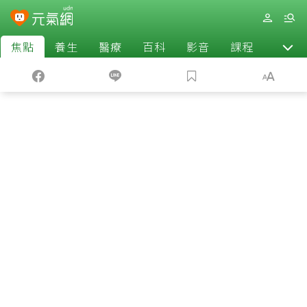
焦點
養生
醫療
百科
影音
課程
退休