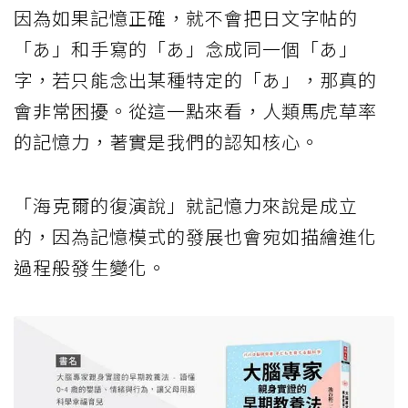
因為如果記憶正確，就不會把日文字帖的
「あ」和手寫的「あ」念成同一個「あ」
字，若只能念出某種特定的「あ」，那真的
會非常困擾。從這一點來看，人類馬虎草率
的記憶力，著實是我們的認知核心。
「海克爾的復演說」就記憶力來說是成立
的，因為記憶模式的發展也會宛如描繪進化
過程般發生變化。