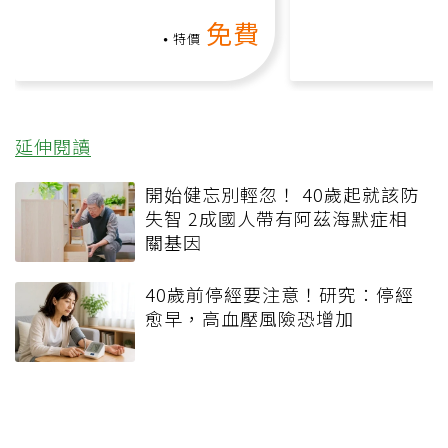
動、增肌、互動元素，0基
氧」高壓族在家
免費
礎也能做！
負擔
特價
延伸閱讀
開始健忘別輕忽！ 40歲起就該防
失智 2成國人帶有阿茲海默症相
關基因
40歲前停經要注意！研究：停經
愈早，高血壓風險恐增加