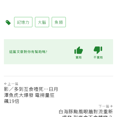
記憶力
大腦
魚類
這篇文章對你有幫助嗎?
實用
不實用
上一篇
影／多到互食噎死…日月
潭魚虎大爆發 電撈量狂
飆19倍
下一篇
白海豚颱風眼牆對流重新