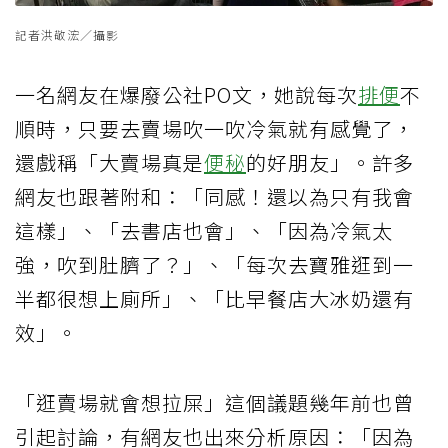
記者洪敬浤／攝影
一名網友在爆廢公社PO文，她說每次
排便
不
順時，只要去賣場吹一吹冷氣就有感覺了，
還戲稱「大賣場真是
便秘
的好朋友」。許多
網友也跟著附和：「同感！還以為只有我會
這樣」、「去書店也會」、「因為冷氣太
強，吹到肚臍了？」、「每次去寶雅逛到一
半都很想上廁所」、「比早餐店大冰奶還有
效」。
「逛賣場就會想拉屎」這個議題幾年前也曾
引起討論，有網友也出來分析原因：「因為