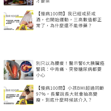
才要禁
【慢病100問】我已經戒菸戒
酒，也開始運動，三高數值都正
常了，為什麼還不能停藥？
別只以為腰痠！醫示警6大胰臟癌
警訊：中背痛、突發糖尿病都要
小心
【慢病100問】小孩BMI超過同齡
97%，長輩說長大就會抽高變
瘦，到底什麼時候該介入？