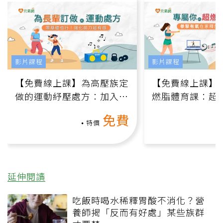
影片課程
影片課程
【免費線上課】為高壓族定
【免費線上課】
做的運動紓壓處方：加入行
燃脂體育課：超
動、增肌、互動元素，0基
氧」高壓族在家
免費
礎也能做！
負擔
特價
延伸閱讀
吃飯時喝水稀釋胃酸不消化？營
養師揭「反而有好處」某些族群