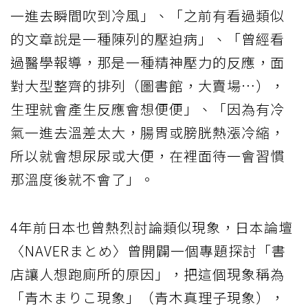
一進去瞬間吹到冷風」、「之前有看過類似
的文章說是一種陳列的壓迫病」、「曾經看
過醫學報導，那是一種精神壓力的反應，面
對大型整齊的排列（圖書館，大賣場…），
生理就會產生反應會想便便」、「因為有冷
氣一進去溫差太大，腸胃或膀胱熱漲冷縮，
所以就會想尿尿或大便，在裡面待一會習慣
那溫度後就不會了」。
4年前日本也曾熱烈討論類似現象，日本論壇
〈NAVERまとめ〉曾開闢一個專題探討「書
店讓人想跑廁所的原因」，把這個現象稱為
「青木まりこ現象」（青木真理子現象），