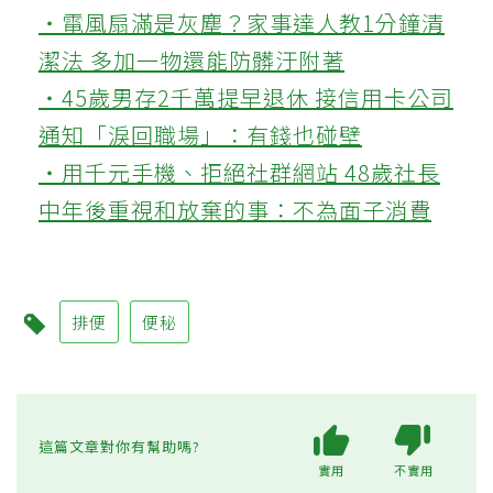
‧電風扇滿是灰塵？家事達人教1分鐘清
潔法 多加一物還能防髒汙附著
‧45歲男存2千萬提早退休 接信用卡公司
通知「淚回職場」：有錢也碰壁
‧用千元手機、拒絕社群網站 48歲社長
中年後重視和放棄的事：不為面子消費
排便
便秘
這篇文章對你有幫助嗎?
實用
不實用