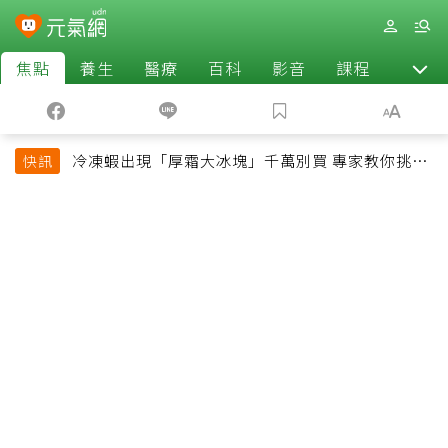
焦點
養生
醫療
百科
影音
課程
退休
冷凍蝦出現「厚霜大冰塊」千萬別買 專家教你挑出
快訊
緊實鮮甜蝦子