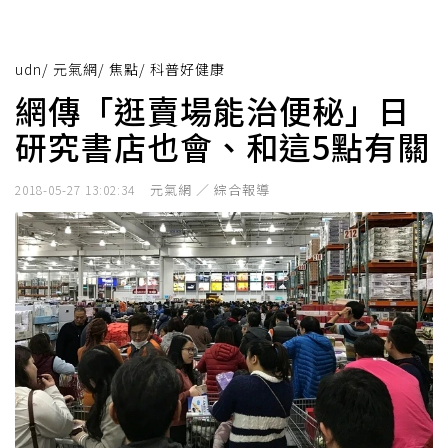
udn
/
元氣網
/
焦點
/
科普好健康
網傳「逛賣場能治便秘」日
研究書店也會、和這5點有關
元氣網 ／ 綜合報導
2018-05-27 13:02:34