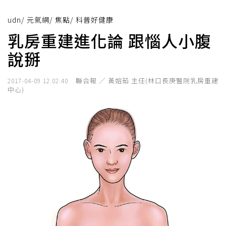
udn
/
元氣網
/
焦點
/
科普好健康
乳房重建進化論 跟惱人小腹
說掰
聯合報 ／ 黃嫆茹 主任(林口長庚醫院乳房重建
2017-04-09 12:02:40
中心)