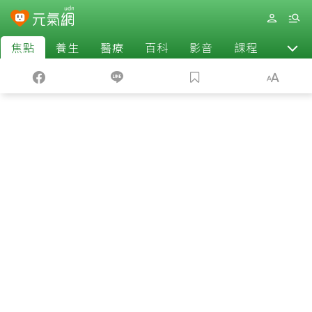
焦點
養生
醫療
百科
影音
課程
退休