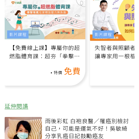
影片課程
影片課程
【免費線上課】專屬你的超
失智者與照顧者
燃脂體育課：超夯「拳擊有
讓專家用一根棍
氧」高壓族在家釋放壓力無
何逆轉退化大腦
免費
負擔
課）
特價
延伸閱讀
雨後彩虹 白袍良醫／罹癌別檢討
自己，可能是運氣不好！吳敏綺
分享乳癌日記鼓勵癌友