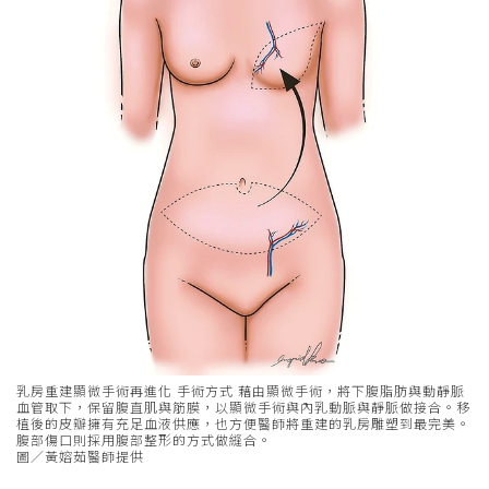
乳房重建顯微手術再進化 手術方式 藉由顯微手術，將下腹脂肪與動靜脈
血管取下，保留腹直肌與筋膜，以顯微手術與內乳動脈與靜脈做接合。移
植後的皮瓣擁有充足血液供應，也方便醫師將重建的乳房雕塑到最完美。
腹部傷口則採用腹部整形的方式做縫合。
圖／黃嫆茹醫師提供