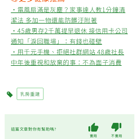
‧電風扇滿是灰塵？家事達人教1分鐘清
潔法 多加一物還能防髒汙附著
‧45歲男存2千萬提早退休 接信用卡公司
通知「淚回職場」：有錢也碰壁
‧用千元手機、拒絕社群網站 48歲社長
中年後重視和放棄的事：不為面子消費
乳房重建
這篇文章對你有幫助嗎?
實用
不實用