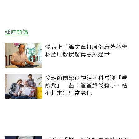
延伸閱讀
發表上千篇文章打臉健康偽科學
林慶順教授驚傳意外過世
父親節團聚後神經內科常迎「看
診潮」 醫：爸爸步伐變小、站
不起來別只當老化