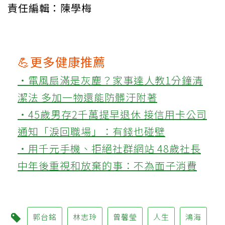
責任編輯：陳學梅
💪更多健康推薦
‧電風扇滿是灰塵？家事達人教1分鐘清
潔法 多加一物還能防髒汙附著
‧45歲男存2千萬提早退休 接信用卡公司
通知「淚回職場」：有錢也碰壁
‧用千元手機、拒絕社群網站 48歲社長
中年後重視和放棄的事：不為面子消費
郭台銘
林志玲
曾馨瑩
人生
鴻海