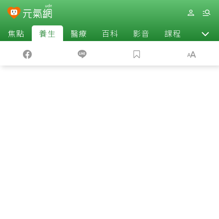
焦點
養生
醫療
百科
影音
課程
退休