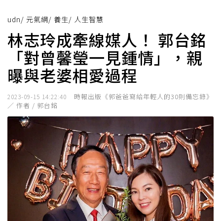
udn
/
元氣網
/
養生
/
人生智慧
林志玲成牽線媒人！ 郭台銘
「對曾馨瑩一見鍾情」，親
曝與老婆相愛過程
時報出版《郭爸爸寫給年輕人的30則備忘錄》
2023-09-15 14:22:40
／ 作者 / 郭台銘