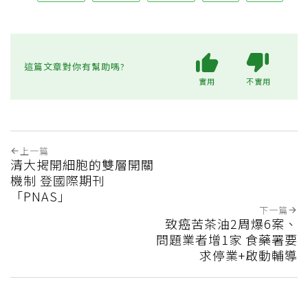
這篇文章對你有幫助嗎?
實用
不實用
上一篇
清大揭開細胞的雙層開關
機制 登國際期刊
「PNAS」
下一篇
致癌苦茶油2周爆6案、
問題業者增1家 食藥署要
求停業+啟動輔導