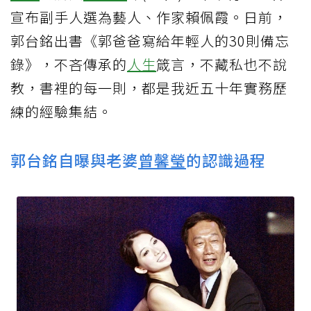
宣布副手人選為藝人、作家賴佩霞。日前，
郭台銘出書《郭爸爸寫給年輕人的30則備忘
錄》，不吝傳承的
人生
箴言，不藏私也不說
教，書裡的每一則，都是我近五十年實務歷
練的經驗集結。
郭台銘自曝與老婆
曾馨瑩
的認識過程