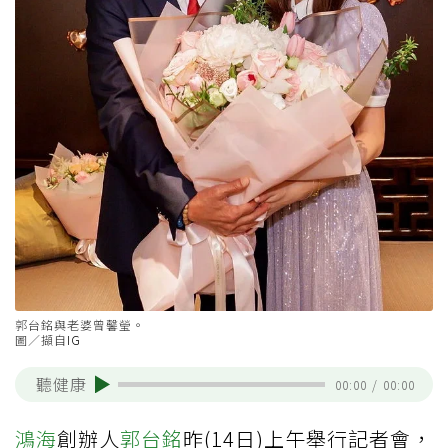
郭台銘與老婆曾馨瑩。
圖／擷自
IG
聽健康
00:00
/
00:00
鴻海
創辦人
郭台銘
昨(14日)上午舉行記者會，