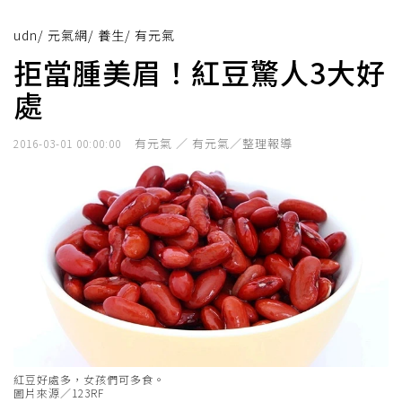
udn
/
元氣網
/
養生
/
有元氣
拒當腫美眉！紅豆驚人3大好
處
有元氣 ／ 有元氣／整理報導
2016-03-01 00:00:00
紅豆好處多，女孩們可多食。
圖片來源／123RF