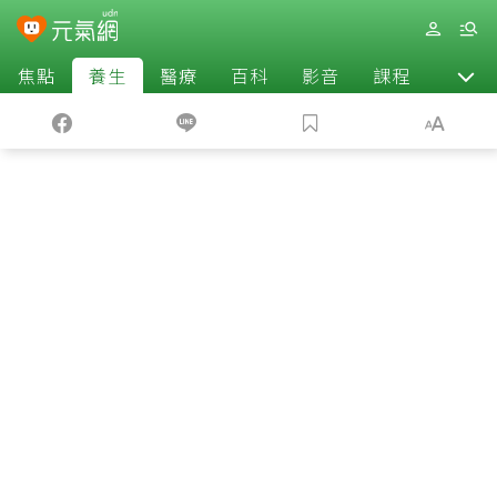
焦點
養生
醫療
百科
影音
課程
退休