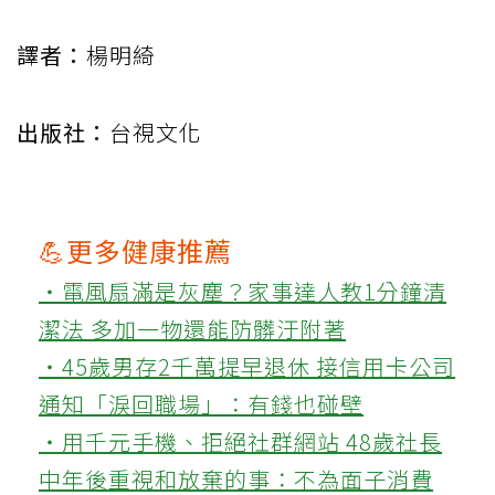
譯者：
楊明綺
出版社：
台視文化
💪更多健康推薦
‧電風扇滿是灰塵？家事達人教1分鐘清
潔法 多加一物還能防髒汙附著
‧45歲男存2千萬提早退休 接信用卡公司
通知「淚回職場」：有錢也碰壁
‧用千元手機、拒絕社群網站 48歲社長
中年後重視和放棄的事：不為面子消費