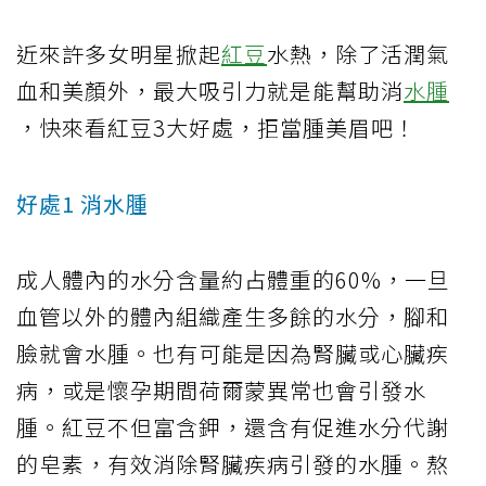
近來許多女明星掀起
紅豆
水熱，除了活潤氣
血和美顏外，最大吸引力就是能幫助消
水腫
，快來看紅豆3大好處，拒當腫美眉吧！
好處1 消水腫
成人體內的水分含量約占體重的60%，一旦
血管以外的體內組織產生多餘的水分，腳和
臉就會水腫。也有可能是因為腎臟或心臟疾
病，或是懷孕期間荷爾蒙異常也會引發水
腫。紅豆不但富含鉀，還含有促進水分代謝
的皂素，有效消除腎臟疾病引發的水腫。熬