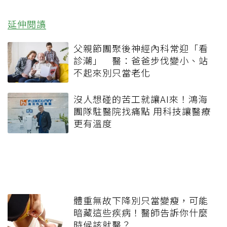
延伸閱讀
父親節團聚後神經內科常迎「看
診潮」 醫：爸爸步伐變小、站
不起來別只當老化
沒人想碰的苦工就讓AI來！鴻海
團隊駐醫院找痛點 用科技讓醫療
更有溫度
體重無故下降別只當變瘦，可能
暗藏這些疾病！醫師告訴你什麼
時候該就醫？