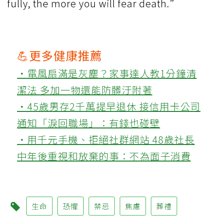
fully, the more you will fear death.”
💪更多健康推薦
‧電風扇滿是灰塵？家事達人教1分鐘清
潔法 多加一物還能防髒汙附著
‧45歲男存2千萬提早退休 接信用卡公司
通知「淚回職場」：有錢也碰壁
‧用千元手機、拒絕社群網站 48歲社長
中年後重視和放棄的事：不為面子消費
生命
恐懼
禁忌
焦慮
葬禮