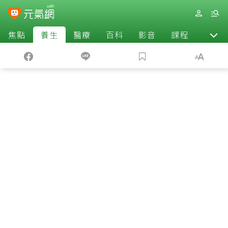
焦點
養生
醫療
百科
影音
課程
退休