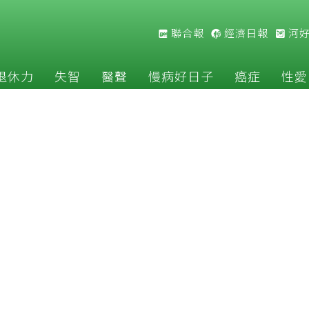
聯合報
經濟日報
河
退休力
失智
醫聲
慢病好日子
癌症
性愛