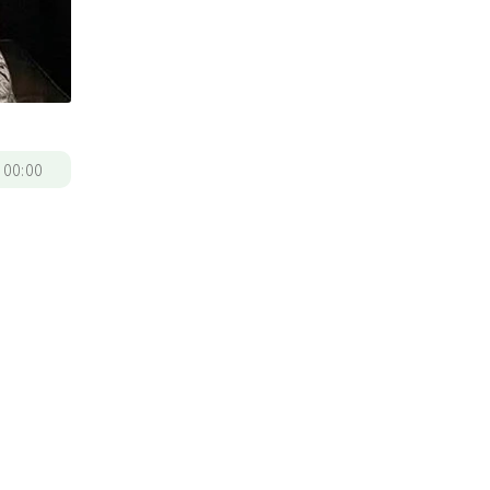
/
00:00
、