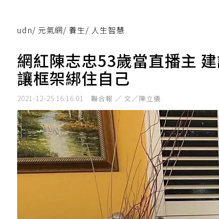
udn
/
元氣網
/
養生
/
人生智慧
網紅陳志忠53歲當直播主 
讓框架綁住自己
2021-12-25 16:16:01
聯合報 ／ 文／陳立儀