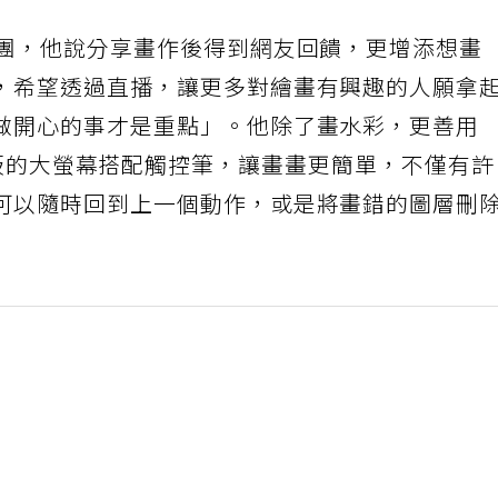
絲團，他說分享畫作後得到網友回饋，更增添想畫
，希望透過直播，讓更多對繪畫有興趣的人願拿
做開心的事才是重點」。他除了畫水彩，更善用
cil，「平板的大螢幕搭配觸控筆，讓畫畫更簡單，不僅有
可以隨時回到上一個動作，或是將畫錯的圖層刪