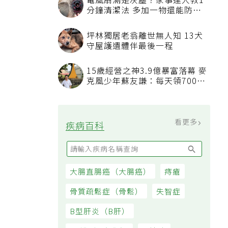
電風扇滿是灰塵？家事達人教1
分鐘清潔法 多加一物還能防髒
汙附著
坪林獨居老翁離世無人知 13犬
守屋護遺體伴最後一程
15歲經營之神3.9億暴富落幕 麥
克風少年蘇友謙：每天領700元
過日子
看更多
疾病百科
大腸直腸癌（大腸癌）
痔瘡
骨質疏鬆症（骨鬆）
失智症
B型肝炎（B肝）