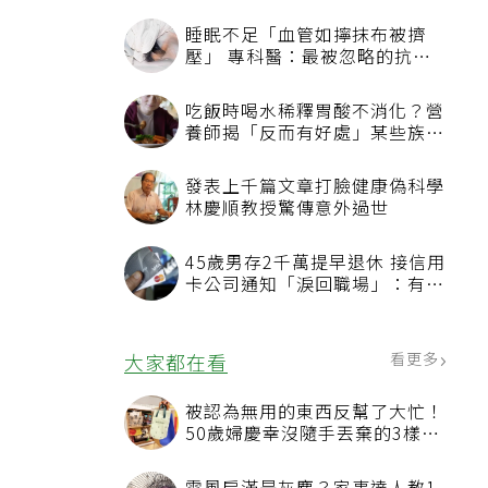
睡眠不足「血管如擰抹布被擠
壓」 專科醫：最被忽略的抗老
方法
吃飯時喝水稀釋胃酸不消化？營
養師揭「反而有好處」某些族群
才要禁
發表上千篇文章打臉健康偽科學
林慶順教授驚傳意外過世
45歲男存2千萬提早退休 接信用
卡公司通知「淚回職場」：有錢
也碰壁
看更多
大家都在看
被認為無用的東西反幫了大忙！
50歲婦慶幸沒隨手丟棄的3樣物
品