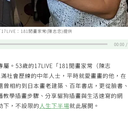
／17LIVE：181閒畫家常(陳志忠)提供
00:00
。53歲的17LIVE「181閒畫家常（陳志
充滿社會歷練的中年人士，平時就愛畫畫的他，在
還曾相約到日本畫老建築、百年書店，更從臉書
播教學插畫步驟、分享貓狗插畫與生活速寫的網
助下，不設限的
人生下半場
就此展開。