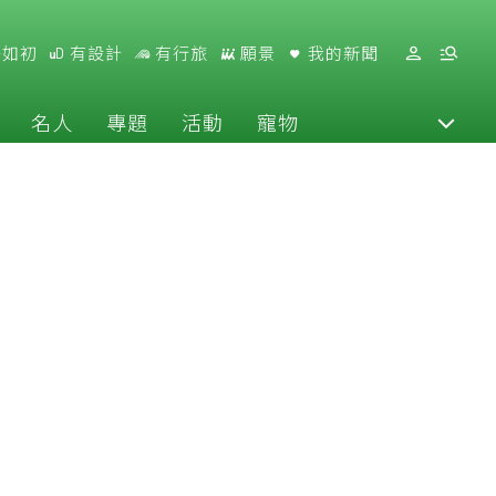
好如初
有設計
有行旅
願景
我的新聞
名人
專題
活動
寵物