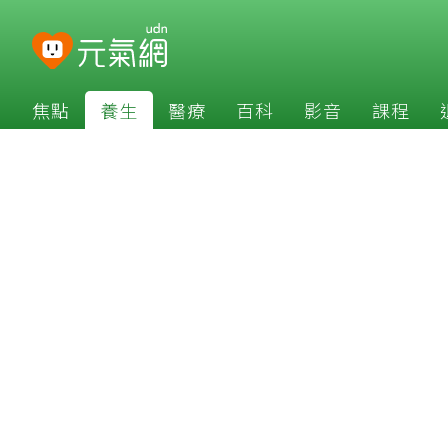
焦點
養生
醫療
百科
影音
課程