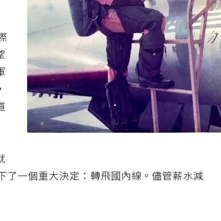
際
望
軍
，
道
就
他下了一個重大決定：轉飛國內線。儘管薪水減