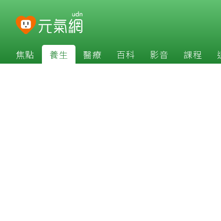
焦點
養生
醫療
百科
影音
課程