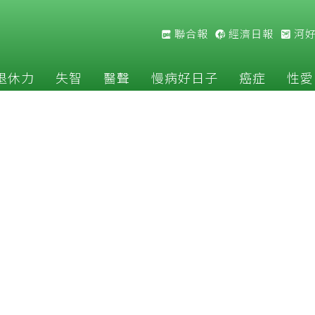
聯合報
經濟日報
河
退休力
失智
醫聲
慢病好日子
癌症
性愛