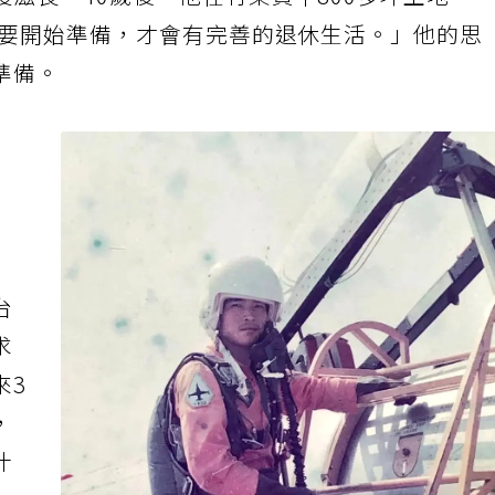
滋長。40歲後，他在竹東買下800多坪土地，
就要開始準備，才會有完善的退休生活。」他的思
準備。
航
台
求
來3
，
什