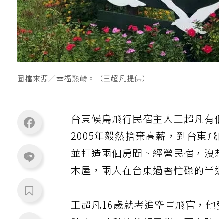
圖檔來源／幸福熟齡。（王超凡提供）
台東候鳥飛行民宿主人王超凡有
2005年毅然捨棄高薪，到台東
並打造兩個房間、經營民宿，沒
木屋，兩人在台東過著忙碌的半
王超凡16歲就考進空軍飛官，