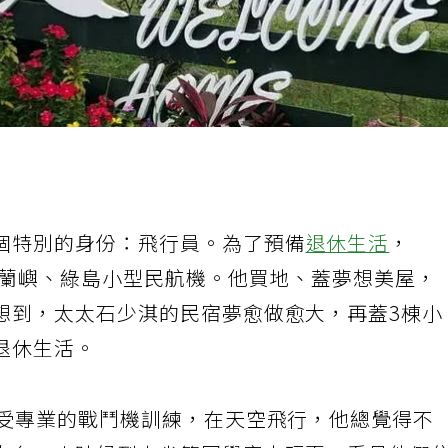
個特別的身份：飛行員。為了預備
退休生活
，
飛蘭嶼、綠島小型民航機。他買地、蓋夢想美屋，
想到，太太石少淇的民宿夢愈做愈大，再蓋3棟小
退休生活。
他受專業的戰鬥機訓練，在天空飛行，他總覺得不