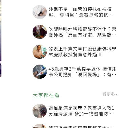
睡眠不足「血管如擰抹布被擠
壓」 專科醫：最被忽略的抗老
方法
吃飯時喝水稀釋胃酸不消化？營
養師揭「反而有好處」某些族群
才要禁
發表上千篇文章打臉健康偽科學
林慶順教授驚傳意外過世
45歲男存2千萬提早退休 接信用
卡公司通知「淚回職場」：有錢
也碰壁
看更多
大家都在看
電風扇滿是灰塵？家事達人教1
分鐘清潔法 多加一物還能防髒
汙附著