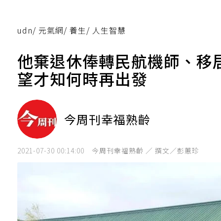
udn
/
元氣網
/
養生
/
人生智慧
他棄退休俸轉民航機師、移
望才知何時再出發
今周刊幸福熟齡
2021-07-30 00:14:00
今周刊幸福熟齡 ／ 撰文／彭蕙珍