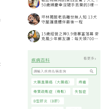
被認為無用的東西反幫了大忙！
50歲婦慶幸沒隨手丟棄的3樣物
品
坪林獨居老翁離世無人知 13犬
時
守屋護遺體伴最後一程
15歲經營之神3.9億暴富落幕 麥
克風少年蘇友謙：每天領700元
過日子
看更多
疾病百科
設
大腸直腸癌（大腸癌）
痔瘡
骨質疏鬆症（骨鬆）
失智症
B型肝炎（B肝）