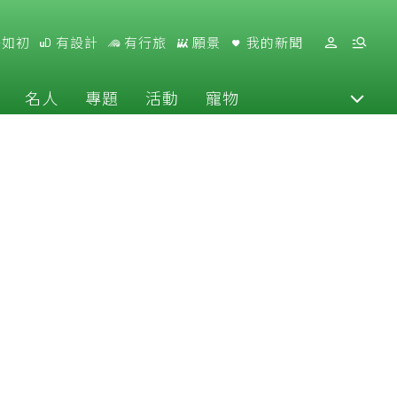
好如初
有設計
有行旅
願景
我的新聞
名人
專題
活動
寵物