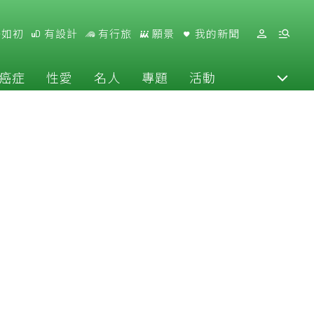
好如初
有設計
有行旅
願景
我的新聞
癌症
性愛
名人
專題
活動