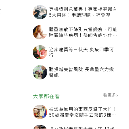
；
登機證別急著丟！專家提醒還有
顧
5大用途：申請理賠、補登哩程
都用得到
體重無故下降別只當變瘦，可能
暗藏這些疾病！醫師告訴你什麼
時候該就醫？
治疼痛莫等三伏天 炙療四季可
行
跌
聽損增失智風險 長輩量六力揪
警訊
看更多
大家都在看
被認為無用的東西反幫了大忙！
台
50歲婦慶幸沒隨手丟棄的3樣物
品