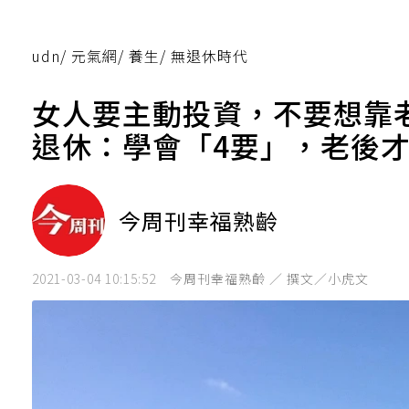
udn
/
元氣網
/
養生
/
無退休時代
女人要主動投資，不要想靠
退休：學會「4要」，老後
今周刊幸福熟齡
2021-03-04 10:15:52
今周刊幸福熟齡 ／ 撰文／小虎文