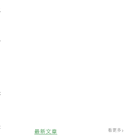
他
身
，
章
芬
是
看更多
最新文章