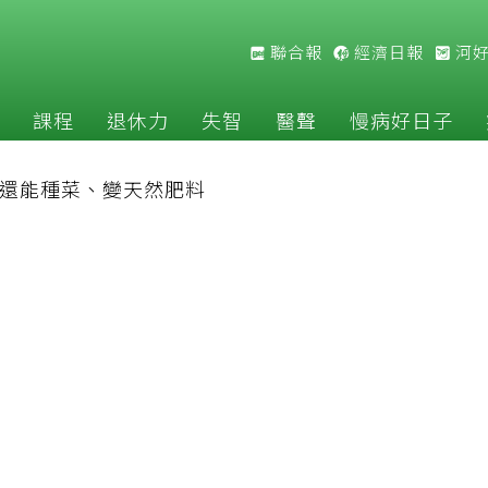
聯合報
經濟日報
河
課程
退休力
失智
醫聲
慢病好日子
 還能種菜、變天然肥料