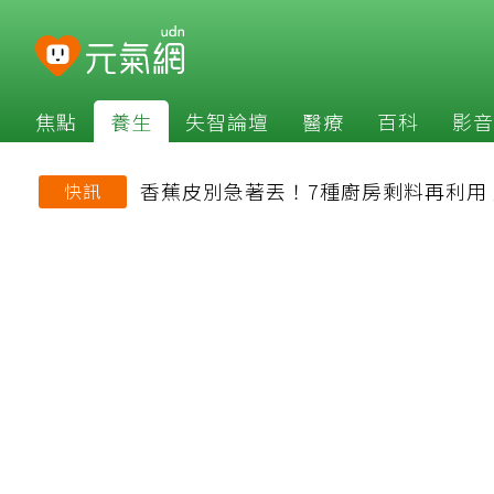
焦點
養生
失智論壇
醫療
百科
影音
香蕉皮別急著丟！7種廚房剩料再利用
快訊