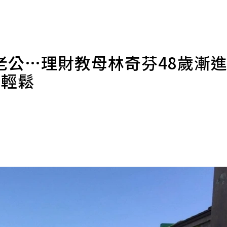
老公…理財教母林奇芬48歲漸
才輕鬆