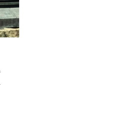
房
足
，