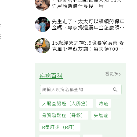
坪林獨居老翁離世無人知 13犬
守屋護遺體伴最後一程
先生走了，太太可以續領勞保年
時
金嗎？專家揭遺屬年金怎麼領，
看順位還要看資格
形
15歲經營之神3.9億暴富落幕 麥
克風少年蘇友謙：每天領700元
過日子
看更多
疾病百科
大腸直腸癌（大腸癌）
痔瘡
骨質疏鬆症（骨鬆）
失智症
B型肝炎（B肝）