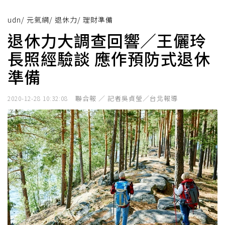
udn
/
元氣網
/
退休力
/
理財準備
退休力大調查回響／王儷玲
長照經驗談 應作預防式退休
準備
聯合報 ／ 記者吳貞瑩／台北報導
2020-12-28 10:32:08