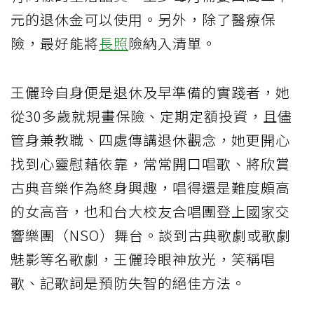
元的退休金可以使用。另外，除了醫療保
險，最好能將
長照
險納入清單。
王儷玲自身便是退休及早準備的實踐者，她
從30多歲就規畫保險、定期定額投資，且儘
管身兼教職、四處傳講退休觀念，她更開心
找到心靈慰藉依靠，常常開口唱歌、將欣賞
古典音樂作為終身興趣，唱得還是難度頗高
的女高音，也和台大校友合唱團登上國家交
響樂團（NSO）舞台。談到古典歌劇或歌劇
魅影等名歌劇，王儷玲眼神放光，笑稱唱
歌、記歌詞是預防失智的絕佳方法。