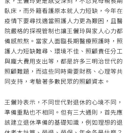
家，王儷玲更是感受深刻，不忍見母親長期
臥床，而外籍看護原本就人力短缺，今年在
疫情下要尋找適當照護人力更為艱困，且醫
院嚴格的探視管制也讓王儷玲與家人心力都
備感煎熬。當家人面臨長期醫療照護時，照
護人力短缺難尋、環境不佳、照顧責任分工
與龐大費用支出等，都是許多三明治世代的
照顧難題，而這些同時需要財務、心理等共
同支持，考驗著多數民眾的照顧資本。
王儷玲表示，不同世代對退休的心境不同，
準備重點也不相同。但有三大通則，首先應
該建立退休準備的基礎知識，例如理想的退
休老本計算、勞退、勞保、年金各是什麼？