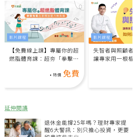
影片課程
影片課程
【免費線上課】專屬你的超
失智者與照顧者
燃脂體育課：超夯「拳擊有
讓專家用一根棍
氧」高壓族在家釋放壓力無
何逆轉退化大腦
免費
負擔
課）
特價
延伸閱讀
退休金能撐25年嗎？理財專家提
醒6大警訊：別只擔心投資，更要