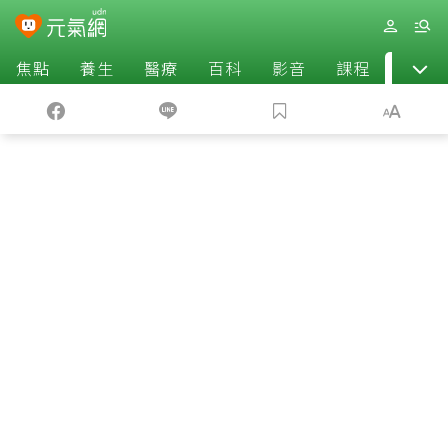
焦點
養生
醫療
百科
影音
課程
退休