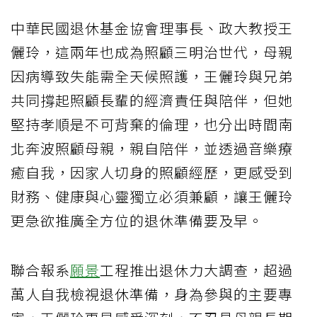
中華民國退休基金協會理事長、政大教授王
儷玲，這兩年也成為照顧三明治世代，母親
因病導致失能需全天候照護，王儷玲與兄弟
共同撐起照顧長輩的經濟責任與陪伴，但她
堅持孝順是不可背棄的倫理，也分出時間南
北奔波照顧母親，親自陪伴，並透過音樂療
癒自我，因家人切身的照顧經歷，更感受到
財務、健康與心靈獨立必須兼顧，讓王儷玲
更急欲推廣全方位的退休準備要及早。
聯合報系
願景
工程推出退休力大調查，超過
萬人自我檢視退休準備，身為參與的主要專