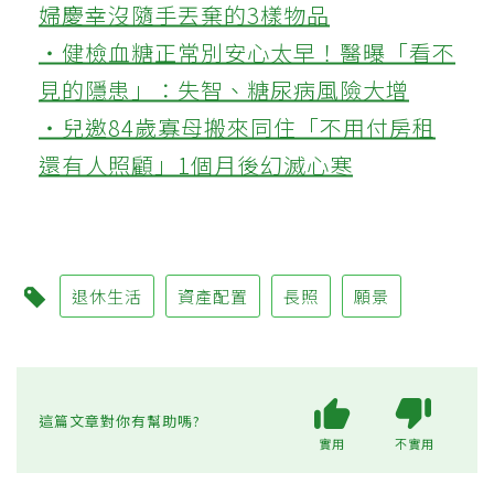
婦慶幸沒隨手丟棄的3樣物品
‧健檢血糖正常別安心太早！醫曝「看不
見的隱患」：失智、糖尿病風險大增
‧兒邀84歲寡母搬來同住「不用付房租
還有人照顧」1個月後幻滅心寒
退休生活
資產配置
長照
願景
這篇文章對你有幫助嗎?
實用
不實用