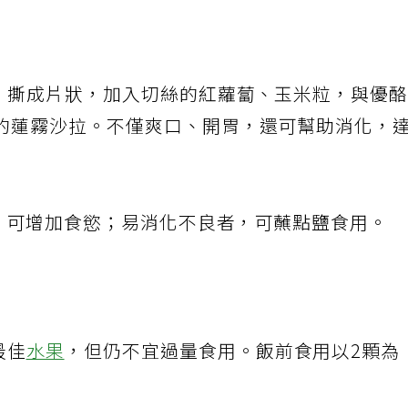
淨、撕成片狀，加入切絲的紅蘿蔔、玉米粒，與優
的蓮霧沙拉。不僅爽口、開胃，還可幫助消化，
霧，可增加食慾；易消化不良者，可蘸點鹽食用。
最佳
水果
，但仍不宜過量食用。飯前食用以2顆為