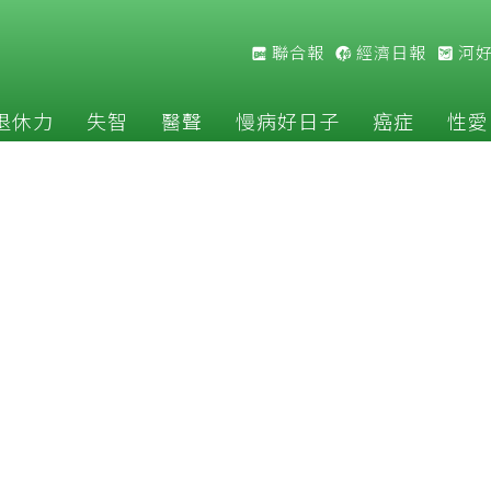
聯合報
經濟日報
河
退休力
失智
醫聲
慢病好日子
癌症
性愛