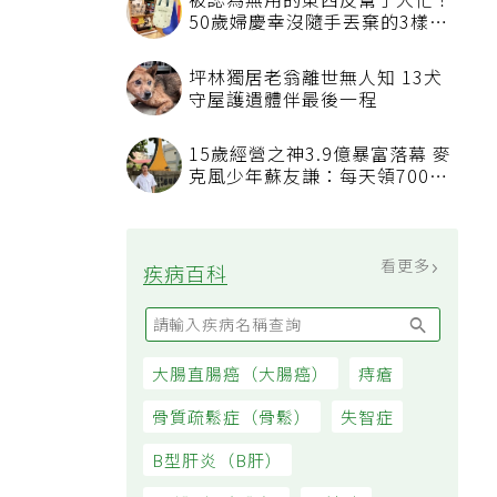
被認為無用的東西反幫了大忙！
50歲婦慶幸沒隨手丟棄的3樣物
品
者
坪林獨居老翁離世無人知 13犬
守屋護遺體伴最後一程
15歲經營之神3.9億暴富落幕 麥
僅
克風少年蘇友謙：每天領700元
過日子
看更多
疾病百科
、
大腸直腸癌（大腸癌）
痔瘡
骨質疏鬆症（骨鬆）
失智症
B型肝炎（B肝）