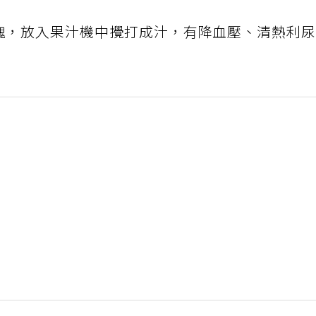
切塊，放入果汁機中攪打成汁，有降血壓、清熱利