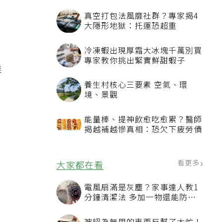
真空打包法風靡社群？專家揭4
大隱形地獄：托運恐超重
酪
冷凍蝦出現厚霜大冰塊千萬別買
專家教你挑出緊實鮮甜蝦子
達
養生村核心三要素 空氣、環
境、景觀
能量棒、提神飲愈吃愈累？醫師
揭越補越慘真相：恐欠下疲勞債
看更多
大家都在看
電風扇滿是灰塵？家事達人教1
分鐘清潔法 多加一物還能防髒
汙附著