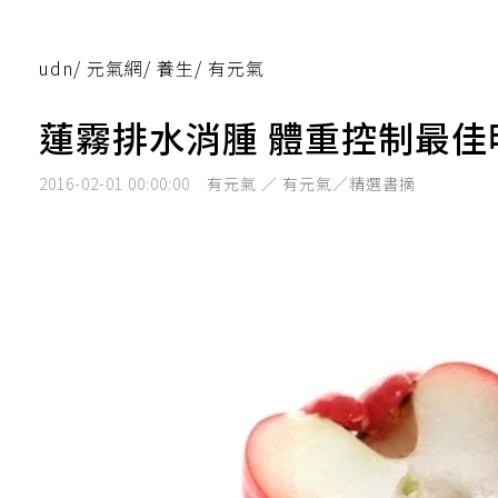
udn
/
元氣網
/
養生
/
有元氣
蓮霧排水消腫 體重控制最佳
2016-02-01 00:00:00
有元氣 ／ 有元氣／精選書摘