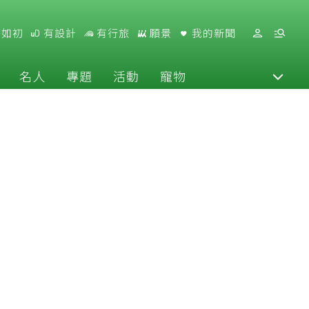
好如初
有設計
有行旅
願景
我的新聞
名人
專題
活動
寵物