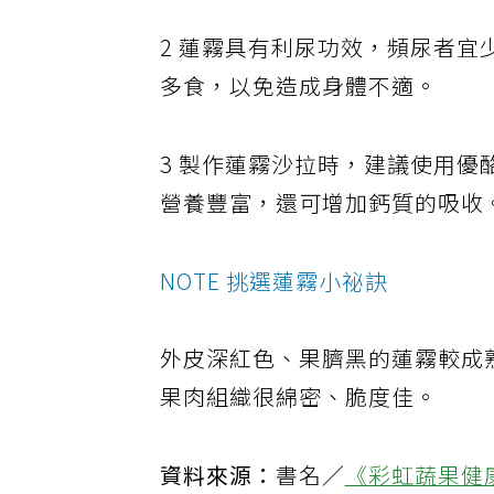
2 蓮霧具有利尿功效，頻尿者
多食，以免造成身體不適。
3 製作蓮霧沙拉時，建議使用
營養豐富，還可增加鈣質的吸收
NOTE 挑選蓮霧小祕訣
外皮深紅色、果臍黑的蓮霧較成
果肉組織很綿密、脆度佳。