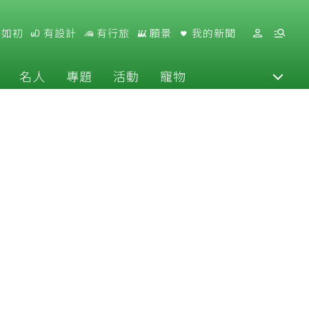
好如初
有設計
有行旅
願景
我的新聞
名人
專題
活動
寵物