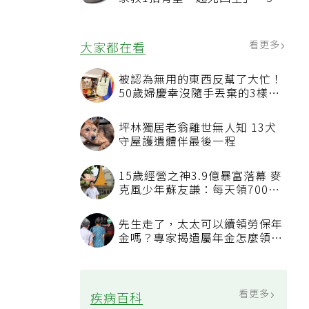
況該換新
看更多
大家都在看
被認為無用的東西反幫了大忙！
50歲婦慶幸沒隨手丟棄的3樣物
品
坪林獨居老翁離世無人知 13犬
守屋護遺體伴最後一程
15歲經營之神3.9億暴富落幕 麥
克風少年蘇友謙：每天領700元
過日子
先生走了，太太可以續領勞保年
金嗎？專家揭遺屬年金怎麼領，
看順位還要看資格
看更多
疾病百科