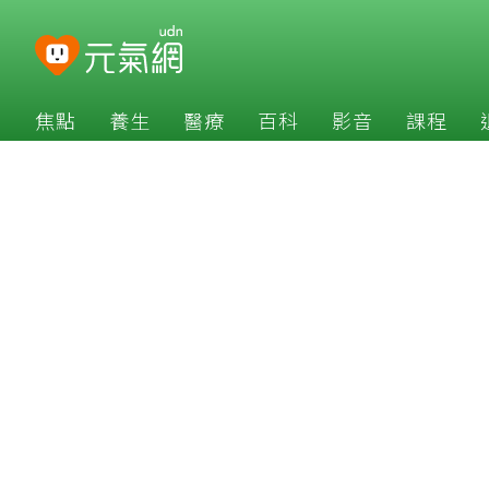
焦點
養生
醫療
百科
影音
課程