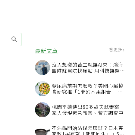
看更多
最新文章
沒人想碰的苦工就讓AI來！鴻海
團隊駐醫院找痛點 用科技讓醫療
更有溫度
糖尿病前期怎麼救？美國心臟協
會研究推「1夢幻水果組合」 酪
梨加它改善血管功能
桃園平鎮傳出80多歲夫弒妻案
家人發現緊急報案、警方調查中
不沾鍋開始沾鍋怎麼辦？日本專
家教1招有望「起死回生」，5情