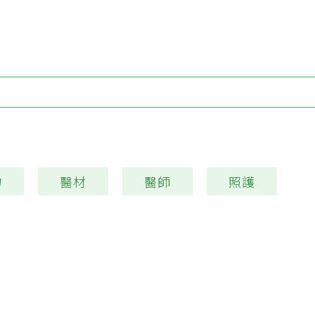
Type 1 or more characters for results.
物
醫材
醫師
照護