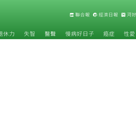
聯合報
經濟日報
河
退休力
失智
醫聲
慢病好日子
癌症
性愛