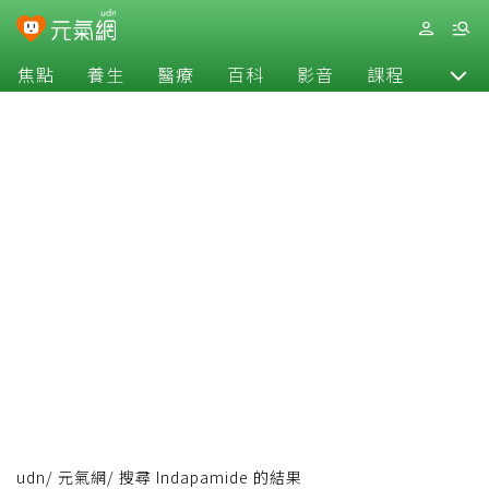
焦點
養生
醫療
百科
影音
課程
退休
udn
/
元氣網
/
搜尋 Indapamide 的結果