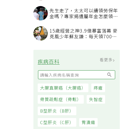
先生走了，太太可以續領勞保年
金嗎？專家揭遺屬年金怎麼領，
看順位還要看資格
15歲經營之神3.9億暴富落幕 麥
克風少年蘇友謙：每天領700元
過日子
看更多
疾病百科
大腸直腸癌（大腸癌）
痔瘡
骨質疏鬆症（骨鬆）
失智症
B型肝炎（B肝）
C型肝炎（C肝）
胃潰瘍