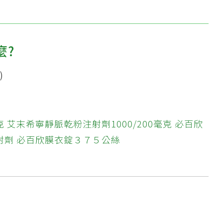
麼?
)
克
艾末希寧靜脈乾粉注射劑1000/200毫克
必百欣
射劑
必百欣膜衣錠３７５公絲
?