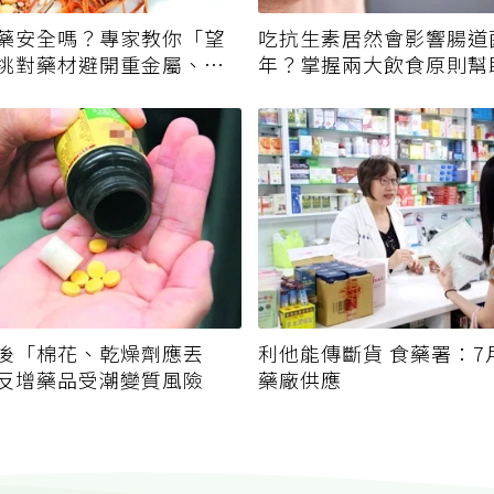
藥安全嗎？專家教你「望
吃抗生素居然會影響腸道
挑對藥材避開重金屬、發
年？掌握兩大飲食原則幫
後「棉花、乾燥劑應丟
利他能傳斷貨 食藥署：7
反增藥品受潮變質風險
藥廠供應