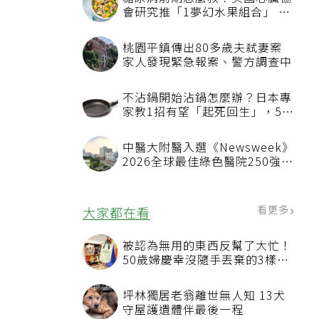
會研究推「1夢幻水果組合」 酪
梨加它改善血管功能
桃園平鎮傳出80多歲夫弒妻案
家人發現緊急報案、警方調查中
不沾鍋開始沾鍋怎麼辦？日本專
家教1招有望「起死回生」，5情
況該換新
中醫大附醫入選《Newsweek》
2026全球最佳綠色醫院250強
首屆評選即入榜 全台僅兩院獲
選 四葉績效指標居台灣最佳
看更多
大家都在看
被認為無用的東西反幫了大忙！
50歲婦慶幸沒隨手丟棄的3樣物
品
坪林獨居老翁離世無人知 13犬
守屋護遺體伴最後一程