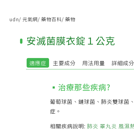
udn
/
元氣網
/
藥物百科
/
藥物
安滅菌膜衣錠１公克
適應症
主要成分
用法用量
詳細成
治療那些疾病?
葡萄球菌、鏈球菌、肺炎雙球菌
症。
相關疾病說明:
肺炎
睪丸炎
風濕