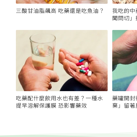
三酸甘油脂飆高 吃藥還是吃魚油？
我吃的中
聞問切」
霉毒素
吃藥配什麼飲用水也有差？一種水
藥罐開封
提早溶解保護膜 恐影響藥效
棄」留著