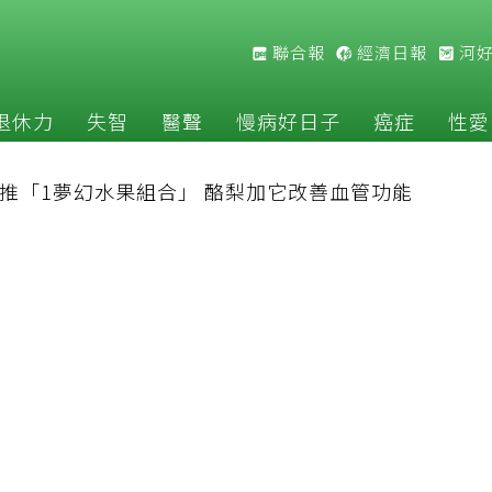
聯合報
經濟日報
河
退休力
失智
醫聲
慢病好日子
癌症
性愛
推「1夢幻水果組合」 酪梨加它改善血管功能