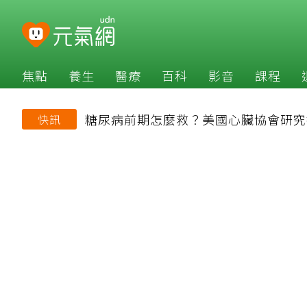
焦點
養生
醫療
百科
影音
課程
糖尿病前期怎麼救？美國心臟協會研究
快訊