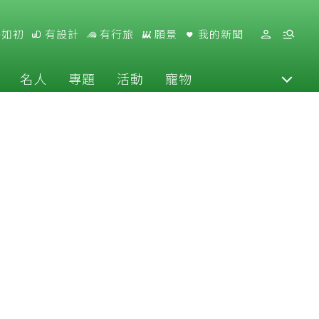
好如初
有設計
有行旅
願景
我的新聞
名人
專題
活動
寵物