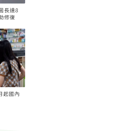
菌長達8
助修復
月起國內