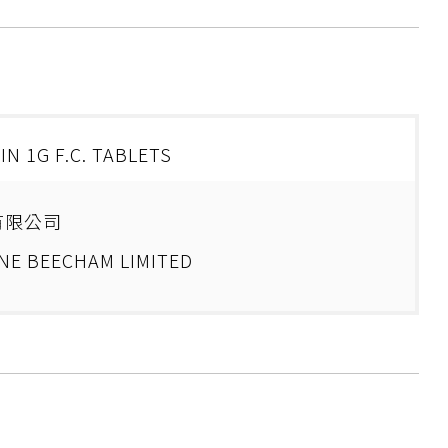
N 1G F.C. TABLETS
有限公司
NE BEECHAM LIMITED