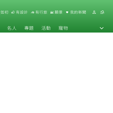
好如初
有設計
有行旅
願景
我的新聞
名人
專題
活動
寵物