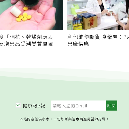
後「棉花、乾燥劑應丟
利他能傳斷貨 食藥署：7
反增藥品受潮變質風險
藥廠供應
健康報e報
本站內容僅供參考，一切診斷與治療請遵從醫師指導。