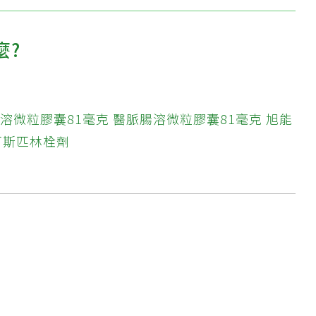
麼?
溶微粒膠囊81毫克
醫脈腸溶微粒膠囊81毫克
旭能
阿斯匹林栓劑
?