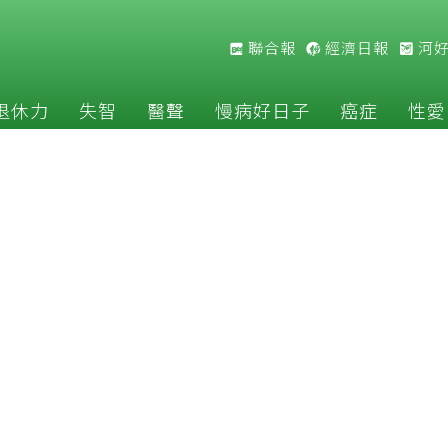
聯合報
經濟日報
河
退休力
失智
醫聲
慢病好日子
癌症
性愛