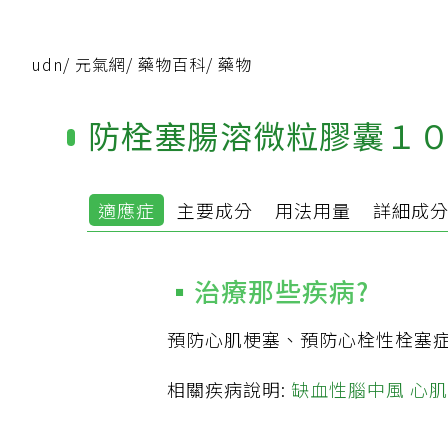
udn
/
元氣網
/
藥物百科
/
藥物
防栓塞腸溶微粒膠囊１０
適應症
主要成分
用法用量
詳細成
治療那些疾病?
預防心肌梗塞、預防心栓性栓塞
相關疾病說明:
缺血性腦中風
心肌