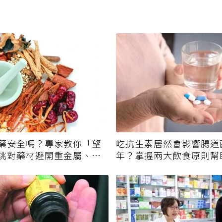
藥安全嗎？專家教你「望
吃抗生素居然會影響腸道
挑對藥材避開重金屬、發
年？掌握兩大飲食原則幫