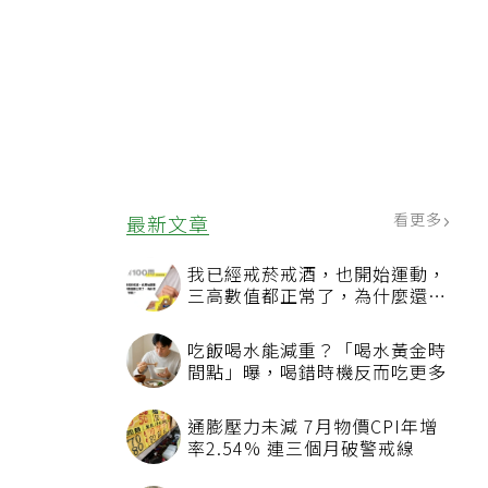
看更多
最新文章
我已經戒菸戒酒，也開始運動，
三高數值都正常了，為什麼還不
能停藥？
吃飯喝水能減重？「喝水黃金時
間點」曝，喝錯時機反而吃更多
通膨壓力未減 7月物價CPI年增
率2.54% 連三個月破警戒線