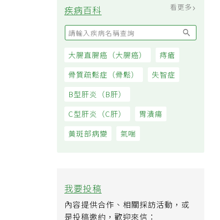
看更多
疾病百科
大腸直腸癌（大腸癌）
痔瘡
骨質疏鬆症（骨鬆）
失智症
B型肝炎（B肝）
C型肝炎（C肝）
胃潰瘍
黃斑部病變
氣喘
我要投稿
內容提供合作、相關採訪活動，或
是投稿邀約，歡迎來信：