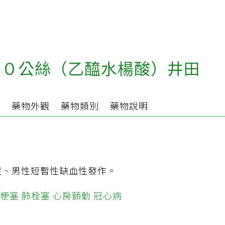
０公絲（乙醯水楊酸）井田
分
藥物外觀
藥物類別
藥物說明
症、男性短暫性缺血性發作。
梗塞
肺栓塞
心房顫動
冠心病