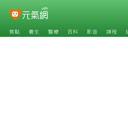
焦點
養生
醫療
百科
影音
課程