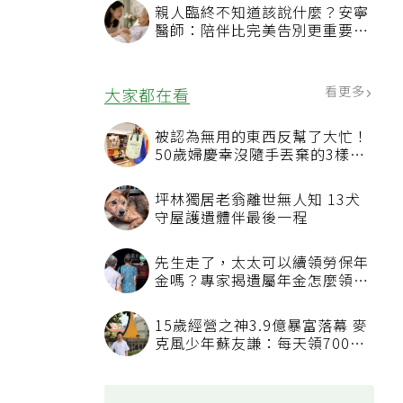
親人臨終不知道該說什麼？安寧
醫師：陪伴比完美告別更重要，
4句話值得及早說出口
看更多
大家都在看
被認為無用的東西反幫了大忙！
50歲婦慶幸沒隨手丟棄的3樣物
品
坪林獨居老翁離世無人知 13犬
守屋護遺體伴最後一程
先生走了，太太可以續領勞保年
金嗎？專家揭遺屬年金怎麼領，
看順位還要看資格
15歲經營之神3.9億暴富落幕 麥
克風少年蘇友謙：每天領700元
過日子