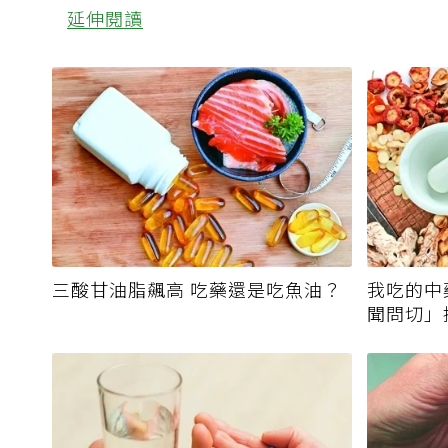
延伸閱讀
三酸甘油脂飆高 吃藥還是吃魚油？
我吃的中
聞問切」
霉毒素