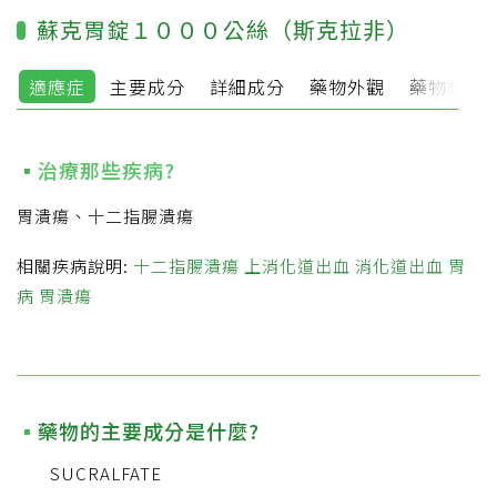
蘇克胃錠１０００公絲（斯克拉非）
適應症
主要成分
詳細成分
藥物外觀
藥物類別
治療那些疾病?
胃潰瘍、十二指腸潰瘍
相關疾病說明:
十二指腸潰瘍
上消化道出血
消化道出血
胃
病
胃潰瘍
藥物的主要成分是什麼?
SUCRALFATE