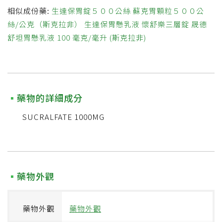
相似成份藥:
生達保胃錠５００公絲
蘇克胃顆粒５００公
絲/公克（斯克拉非）
生達保胃懸乳液
懷舒樂三層錠
晟德
舒坦胃懸乳液 100 毫克/毫升 (斯克拉非)
藥物的詳細成分
SUCRALFATE 1000MG
藥物外觀
藥物外觀
藥物外觀