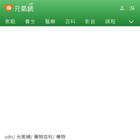
焦點
養生
醫療
百科
影音
課程
退休
udn
/
元氣網
/
藥物百科
/
藥物