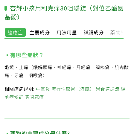
杏輝小孩用利克痛80咀嚼錠（對位乙醯氨
基酚）
適應症
主要成分
用法用量
詳細成分
藥物外觀
有哪些症狀？
退燒、止痛（緩解頭痛、神經痛、月經痛、關節痛，肌肉酸
痛，牙痛，咽喉痛）．
相關疾病說明:
中耳炎
流行性感冒（流感）
胃食道逆流
經
前症候群
德國麻疹
藥物的主要成分是什麼?