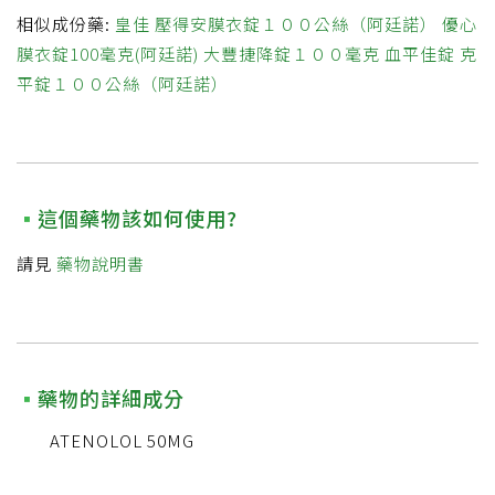
相似成份藥:
皇佳 壓得安膜衣錠１００公絲（阿廷諾）
優心
膜衣錠100毫克(阿廷諾)
大豐捷降錠１００毫克
血平佳錠
克
平錠１００公絲（阿廷諾）
這個藥物該如何使用?
請見
藥物說明書
藥物的詳細成分
ATENOLOL 50MG