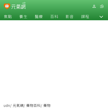
焦點
養生
醫療
百科
影音
課程
退休
udn
/
元氣網
/
藥物百科
/
藥物