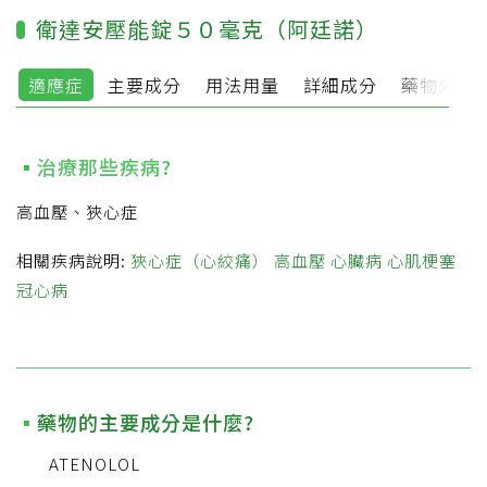
衛達安壓能錠５０毫克（阿廷諾）
適應症
主要成分
用法用量
詳細成分
藥物外觀
治療那些疾病?
高血壓、狹心症
相關疾病說明:
狹心症（心絞痛）
高血壓
心臟病
心肌梗塞
冠心病
藥物的主要成分是什麼?
ATENOLOL