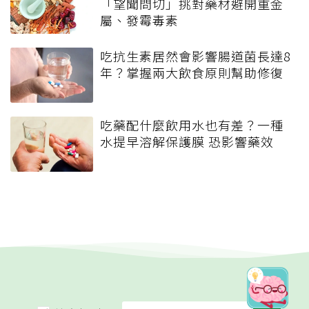
「望聞問切」挑對藥材避開重金
屬、發霉毒素
吃抗生素居然會影響腸道菌長達8
年？掌握兩大飲食原則幫助修復
吃藥配什麼飲用水也有差？一種
水提早溶解保護膜 恐影響藥效