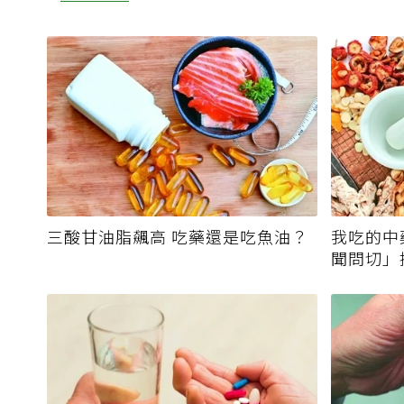
三酸甘油脂飆高 吃藥還是吃魚油？
我吃的中
聞問切」
霉毒素