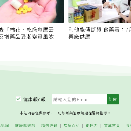
後「棉花、乾燥劑應丟
利他能傳斷貨 食藥署：7
反增藥品受潮變質風險
藥廠供應
健康報e報
本站內容僅供參考，一切診斷與治療請遵從醫師指導。
元氣網
健康聚樂部
精選專題
疾病百科
退休力
文章首頁
專