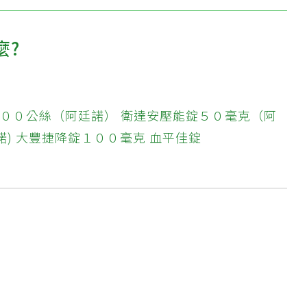
麼?
１００公絲（阿廷諾）
衛達安壓能錠５０毫克（阿
諾)
大豐捷降錠１００毫克
血平佳錠
?