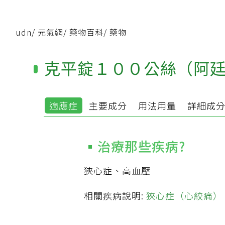
udn
/
元氣網
/
藥物百科
/
藥物
克平錠１００公絲（阿
適應症
主要成分
用法用量
詳細成
治療那些疾病?
狹心症、高血壓
相關疾病說明:
狹心症（心絞痛）