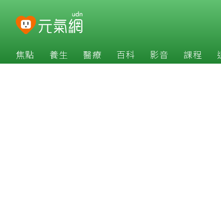
焦點
養生
醫療
百科
影音
課程