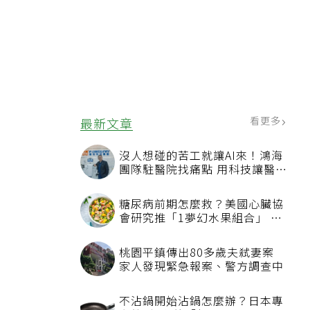
看更多
最新文章
沒人想碰的苦工就讓AI來！鴻海
團隊駐醫院找痛點 用科技讓醫療
更有溫度
糖尿病前期怎麼救？美國心臟協
會研究推「1夢幻水果組合」 酪
梨加它改善血管功能
桃園平鎮傳出80多歲夫弒妻案
家人發現緊急報案、警方調查中
不沾鍋開始沾鍋怎麼辦？日本專