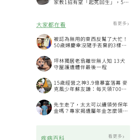
家教1招有望「起死回生」，5情
況該換新
看更多
大家都在看
被認為無用的東西反幫了大忙！
50歲婦慶幸沒隨手丟棄的3樣物
品
坪林獨居老翁離世無人知 13犬
守屋護遺體伴最後一程
15歲經營之神3.9億暴富落幕 麥
克風少年蘇友謙：每天領700元
過日子
先生走了，太太可以續領勞保年
金嗎？專家揭遺屬年金怎麼領，
看順位還要看資格
看更多
疾病百科