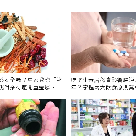
藥安全嗎？專家教你「望
吃抗生素居然會影響腸道
挑對藥材避開重金屬、發
年？掌握兩大飲食原則幫