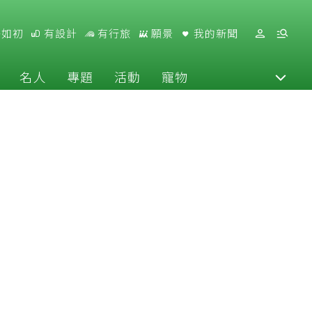
好如初
有設計
有行旅
願景
我的新聞
名人
專題
活動
寵物