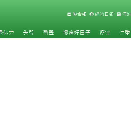
聯合報
經濟日報
河
退休力
失智
醫聲
慢病好日子
癌症
性愛