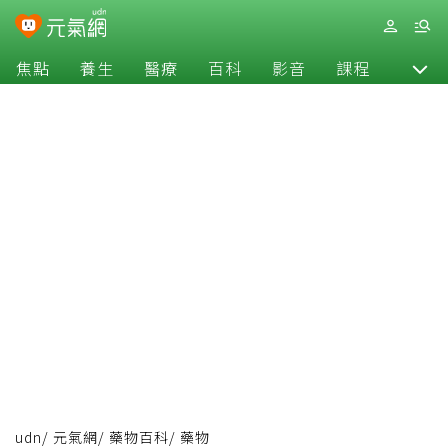
焦點
養生
醫療
百科
影音
課程
退休
udn
/
元氣網
/
藥物百科
/
藥物