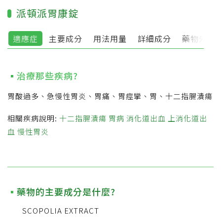
派頓派胃康錠
適應症
主要成分
用法用量
詳細成分
藥物外觀
治療那些疾病?
胃酸過多、急慢性胃炎、胃痛、胃痙攣、胃、十二指腸潰瘍
相關疾病說明:
十二指腸潰瘍
胃病
消化道出血
上消化道出
血
慢性胃炎
藥物的主要成分是什麼?
SCOPOLIA EXTRACT