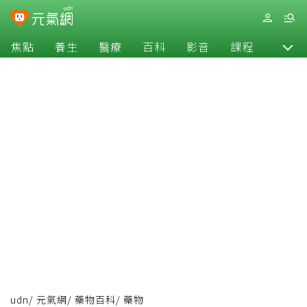
焦點
養生
醫療
百科
影音
課程
退休
udn
/
元氣網
/
藥物百科
/
藥物