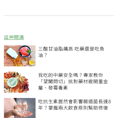
延伸閱讀
三酸甘油脂飆高 吃藥還是吃魚
油？
我吃的中藥安全嗎？專家教你
「望聞問切」挑對藥材避開重金
屬、發霉毒素
吃抗生素居然會影響腸道菌長達8
年？掌握兩大飲食原則幫助修復