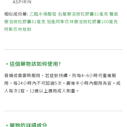
ASPIRIN
相似成份藥:
乙醯水楊酸錠
伯基腸溶微粒膠囊81毫克
醫脈
腸溶微粒膠囊81毫克
旭能阿斯匹林腸溶微粒膠囊100毫克
阿斯匹林栓劑
這個藥物該如何使用?
發燒或需要時服用，若症狀持續，則每4~6小時可重複服
用，每24小時內不可超過5次。飯後半小時內服用為宜。成
人每次1錠，12歲以上適用成人劑量。
藥物的詳細成分