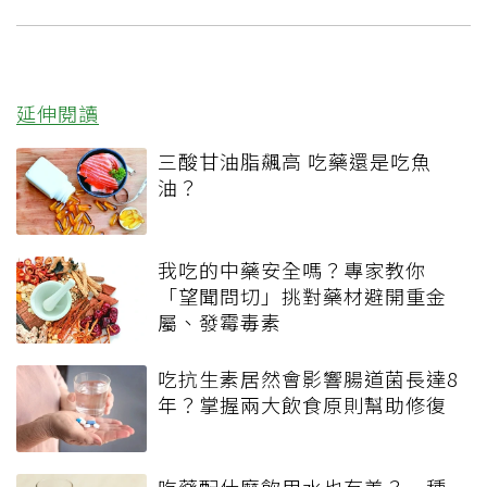
延伸閱讀
三酸甘油脂飆高 吃藥還是吃魚
油？
我吃的中藥安全嗎？專家教你
「望聞問切」挑對藥材避開重金
屬、發霉毒素
吃抗生素居然會影響腸道菌長達8
年？掌握兩大飲食原則幫助修復