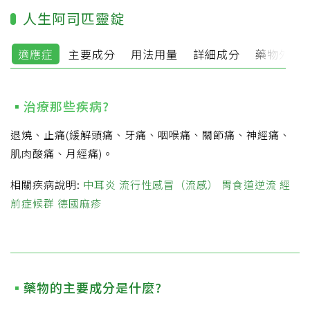
人生阿司匹靈錠
適應症
主要成分
用法用量
詳細成分
藥物外觀
治療那些疾病?
退燒、止痛(緩解頭痛、牙痛、咽喉痛、關節痛、神經痛、
肌肉酸痛、月經痛)。
相關疾病說明:
中耳炎
流行性感冒（流感）
胃食道逆流
經
前症候群
德國麻疹
藥物的主要成分是什麼?