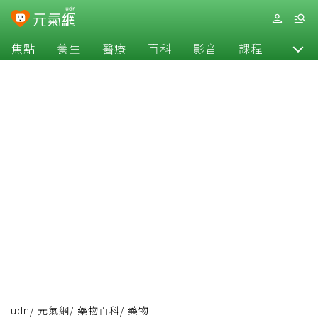
焦點
養生
醫療
百科
影音
課程
退休
udn
/
元氣網
/
藥物百科
/
藥物