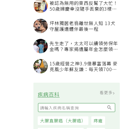
被認為無用的東西反幫了大忙！
50歲婦慶幸沒隨手丟棄的3樣物
品
坪林獨居老翁離世無人知 13犬
守屋護遺體伴最後一程
先生走了，太太可以續領勞保年
金嗎？專家揭遺屬年金怎麼領，
看順位還要看資格
15歲經營之神3.9億暴富落幕 麥
克風少年蘇友謙：每天領700元
過日子
看更多
疾病百科
大腸直腸癌（大腸癌）
痔瘡