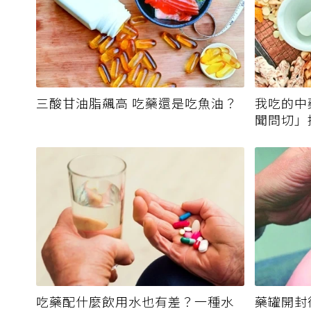
三酸甘油脂飆高 吃藥還是吃魚油？
我吃的中
聞問切」
霉毒素
吃藥配什麼飲用水也有差？一種水
藥罐開封