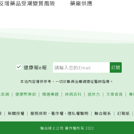
反增藥品受潮變質風險
藥廠供應
健康報e報
本站內容僅供參考，一切診斷與治療請遵從醫師指導。
元氣網
健康聚樂部
精選專題
疾病百科
退休力
文章首頁
專
服
新聞授權
服務條款
·
著作權
·
隱私權聲明
聯合報系
訂報紙
聯合線上公司 著作權所有 2022