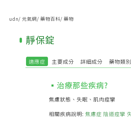
udn
/
元氣網
/
藥物百科
/
藥物
靜保錠
適應症
主要成分
詳細成分
藥物類
治療那些疾病?
焦慮狀態、失眠、肌肉痙攣
相關疾病說明:
焦慮症
陰道痙攣