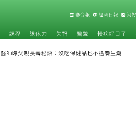
聯合報
經濟日報
河
課程
退休力
失智
醫聲
慢病好日子
佛醫師曝父親長壽秘訣：沒吃保健品也不追養生潮