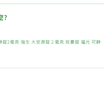
麼?
靜錠2毫克
強生 大安源錠２毫克
拔憂錠
福元 可靜