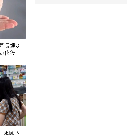
菌長達8
助修復
月起國內