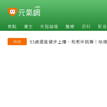
焦點
養生
失智論壇
醫療
百科
影音
93歲還能健步上樓、和老伴跳舞！哈
快訊