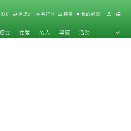
好如初
有設計
有行旅
願景
我的新聞
癌症
性愛
名人
專題
活動