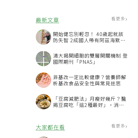
看更多
最新文章
開始健忘別輕忽！ 40歲起就該
防失智 2成國人帶有阿茲海默症
相關基因
清大揭開細胞的雙層開關機制 登
國際期刊「PNAS」
非基改一定比較健康？營養師解
析基改食品安全性與常見迷思
「豆腐減肥法」月瘦好幾斤？醫
揭豆腐吃「這2種最好」，消脹
氣有妙招
看更多
大家都在看