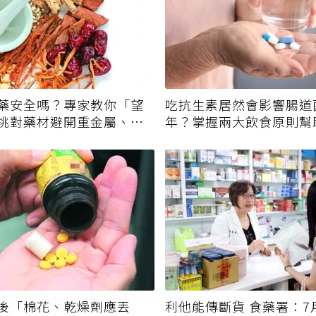
藥安全嗎？專家教你「望
吃抗生素居然會影響腸道
挑對藥材避開重金屬、發
年？掌握兩大飲食原則幫
後「棉花、乾燥劑應丟
利他能傳斷貨 食藥署：7