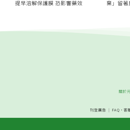
提早溶解保護膜 恐影響藥效
棄」留著
關於
刊登廣告
FAQ
·
客