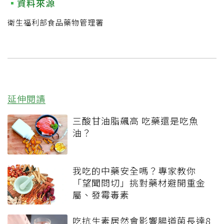
資料來源
衛生福利部食品藥物管理署
延伸閱讀
三酸甘油脂飆高 吃藥還是吃魚
油？
我吃的中藥安全嗎？專家教你
「望聞問切」挑對藥材避開重金
屬、發霉毒素
吃抗生素居然會影響腸道菌長達8