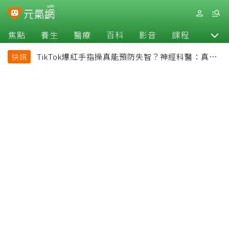
焦點
養生
醫療
百科
影音
課程
退休
TikTok爆紅手指操真能預防失智？神經科醫：真正
快訊
該做的是4件事