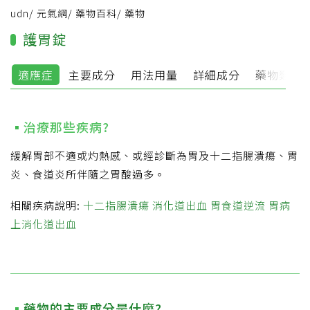
udn
/
元氣網
/
藥物百科
/
藥物
護胃錠
適應症
主要成分
用法用量
詳細成分
藥物類別
治療那些疾病?
緩解胃部不適或灼熱感、或經診斷為胃及十二指腸潰瘍、胃
炎、食道炎所伴隨之胃酸過多。
相關疾病說明:
十二指腸潰瘍
消化道出血
胃食道逆流
胃病
上消化道出血
藥物的主要成分是什麼?