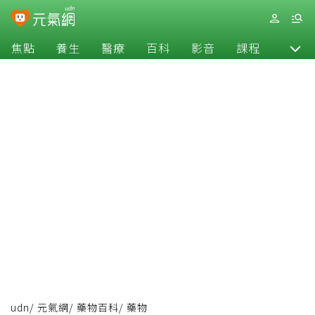
焦點
養生
醫療
百科
影音
課程
退休
udn
/
元氣網
/
藥物百科
/
藥物