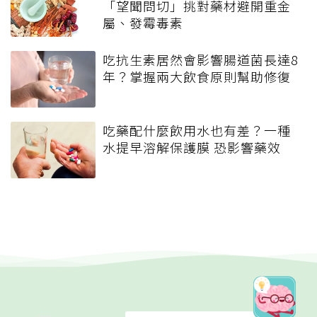
「望聞問切」挑對藥材避開重金
屬、發霉毒素
吃抗生素居然會影響腸道菌長達8
年？掌握兩大飲食原則幫助修復
吃藥配什麼飲用水也有差？一種
水提早溶解保護膜 恐影響藥效