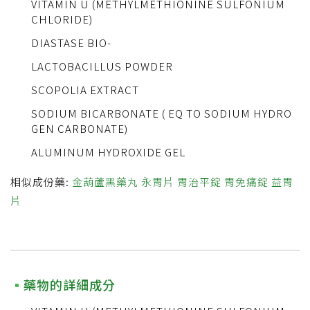
VITAMIN U (METHYLMETHIONINE SULFONIUM
CHLORIDE)
DIASTASE BIO-
LACTOBACILLUS POWDER
SCOPOLIA EXTRACT
SODIUM BICARBONATE ( EQ TO SODIUM HYDRO
GEN CARBONATE)
ALUMINUM HYDROXIDE GEL
相似成份藥:
金葫蘆黑藥丸
永胃片
胃治平錠
胃免痛錠
益胃
片
藥物的詳細成分