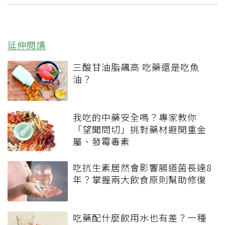
延伸閱讀
三酸甘油脂飆高 吃藥還是吃魚
油？
我吃的中藥安全嗎？專家教你
「望聞問切」挑對藥材避開重金
屬、發霉毒素
吃抗生素居然會影響腸道菌長達8
年？掌握兩大飲食原則幫助修復
吃藥配什麼飲用水也有差？一種