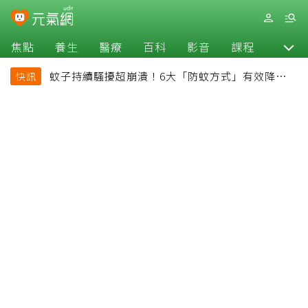
焦點
養生
醫療
百科
影音
課程
退休
蚊子持續騷擾超崩潰！6大「防蚊方式」有效降低被
快訊
叮機率