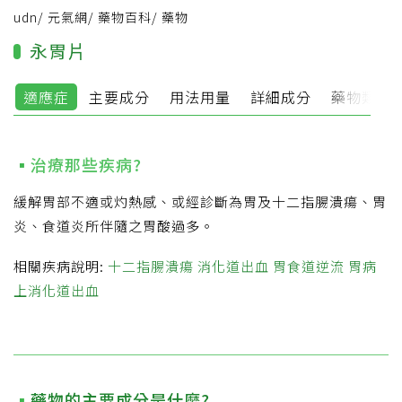
udn
/
元氣網
/
藥物百科
/
藥物
永胃片
適應症
主要成分
用法用量
詳細成分
藥物類別
治療那些疾病?
緩解胃部不適或灼熱感、或經診斷為胃及十二指腸潰瘍、胃
炎、食道炎所伴隨之胃酸過多。
相關疾病說明:
十二指腸潰瘍
消化道出血
胃食道逆流
胃病
上消化道出血
藥物的主要成分是什麼?