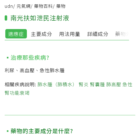
udn
/
元氣網
/
藥物百科
/
藥物
南光扶如泄民注射液
適應症
主要成分
用法用量
詳細成分
藥物外觀
治療那些疾病?
利尿、高血壓、急性肺水腫
相關疾病說明:
肺水腫（肺積水）
腎炎
腎囊腫
肺高壓
急性
腎功能衰竭
藥物的主要成分是什麼?