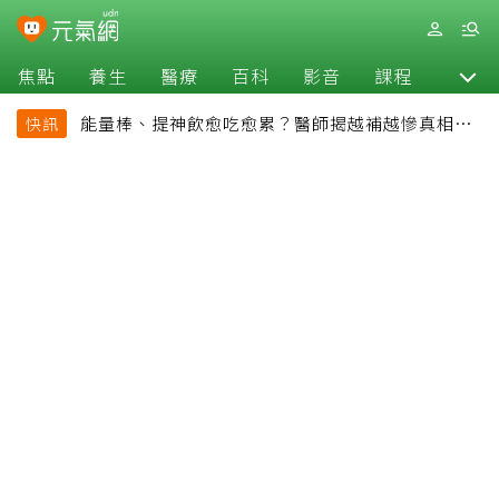
焦點
養生
醫療
百科
影音
課程
退休
能量棒、提神飲愈吃愈累？醫師揭越補越慘真相：
快訊
恐欠下疲勞債