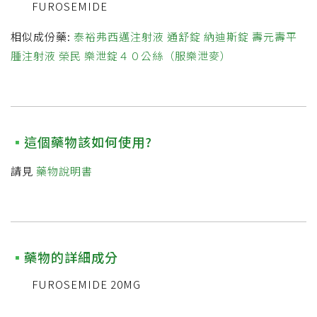
FUROSEMIDE
相似成份藥:
泰裕弗西邁注射液
通舒錠
納迪斯錠
壽元壽平
腫注射液
榮民 樂泄錠４０公絲（服樂泄麥）
這個藥物該如何使用?
請見
藥物說明書
藥物的詳細成分
FUROSEMIDE 20MG