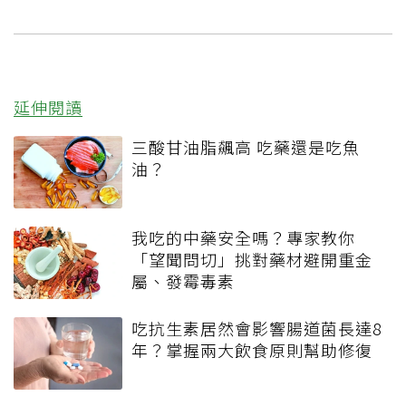
延伸閱讀
三酸甘油脂飆高 吃藥還是吃魚
油？
我吃的中藥安全嗎？專家教你
「望聞問切」挑對藥材避開重金
屬、發霉毒素
吃抗生素居然會影響腸道菌長達8
年？掌握兩大飲食原則幫助修復