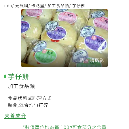
udn
/
元氣網
/
卡路里
/
加工食品類
/
芋仔餅
劉大絹攝影
芋仔餅
加工食品類
食品狀態或料理方式
熟食,混合均勻打碎
營養成分
*數值單位均為每 100g可食部分之含量