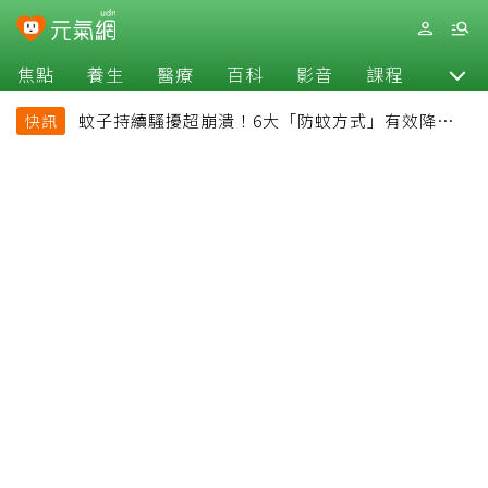
焦點
養生
醫療
百科
影音
課程
退休
蚊子持續騷擾超崩潰！6大「防蚊方式」有效降低被
快訊
叮機率