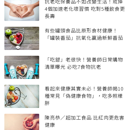
抗老吃保養品不如改變生活！戒掉
4個加速老化壞習慣 吃對5種飲食更
長壽
有些罐頭食品比原形食材健康！
「罐裝番茄」抗氧化贏過新鮮番茄
「吃錯」老很快！營養師日常購物
清單曝光 必吃7食物抗老
看起來健康其實未必！營養師揭10
種常見「偽健康食物」，吃多照樣
胖
陳亮恭／超加工食品 比紅肉更危害
健康