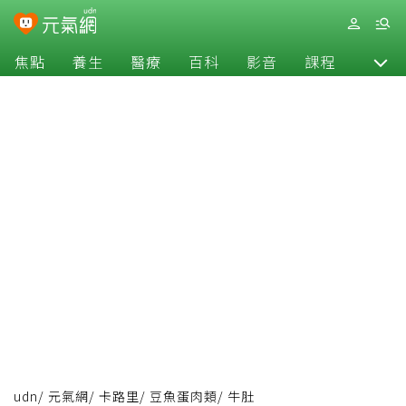
焦點
養生
醫療
百科
影音
課程
退休
udn
/
元氣網
/
卡路里
/
豆魚蛋肉類
/
牛肚