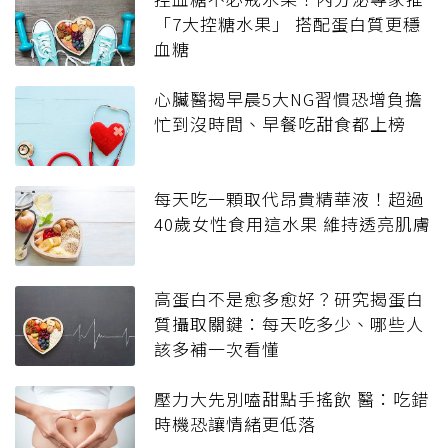
「7大控糖水果」 搭配蛋白質更穩
血糖
心臟醫揭早晨5大NG習慣恐增負擔
忙到沒時間、早餐吃甜食都上榜
每天吃一顆取代昂貴精華液！超過
40歲女性食用這水果 維持透亮肌膚
高蛋白不是愈多愈好？研究揭蛋白
質攝取關鍵：每天吃多少、哪些人
該多補一次看懂
壓力大先別嗑甜點手搖飲 醫：吃錯
時機恐讓情緒更低落