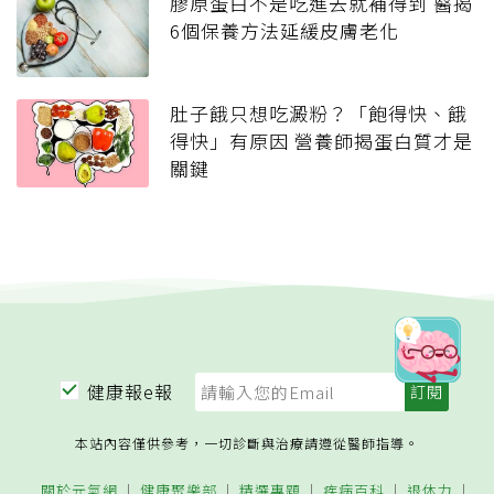
膠原蛋白不是吃進去就補得到 醫揭
6個保養方法延緩皮膚老化
肚子餓只想吃澱粉？「飽得快、餓
得快」有原因 營養師揭蛋白質才是
關鍵
健康報e報
本站內容僅供參考，一切診斷與治療請遵從醫師指導。
關於元氣網
健康聚樂部
精選專題
疾病百科
退休力