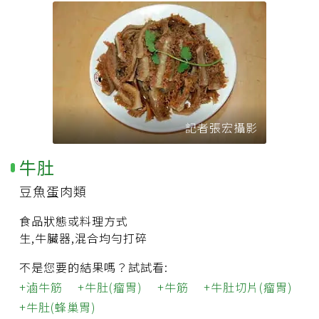
記者張宏攝影
牛肚
豆魚蛋肉類
食品狀態或料理方式
生,牛臟器,混合均勻打碎
不是您要的結果嗎？試試看:
滷牛筋
牛肚(瘤胃)
牛筋
牛肚切片(瘤胃)
牛肚(蜂巢胃)