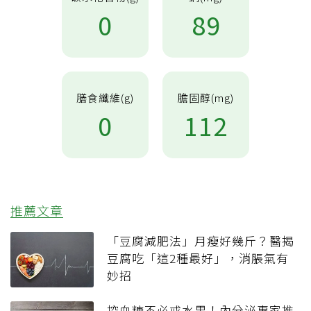
0
89
膳食纖維(g)
膽固醇(mg)
0
112
推薦文章
「豆腐減肥法」月瘦好幾斤？醫揭
豆腐吃「這2種最好」，消脹氣有
妙招
控血糖不必戒水果！內分泌專家推