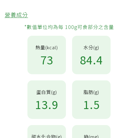
營養成分
*數值單位均為每 100g可食部分之含量
熱量(kcal)
水分(g)
73
84.4
蛋白質(g)
脂肪(g)
13.9
1.5
碳水化合物(g)
鈉(mg)