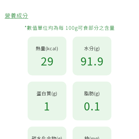
營養成分
*數值單位均為每 100g可食部分之含量
熱量(kcal)
水分(g)
29
91.9
蛋白質(g)
脂肪(g)
1
0.1
碳水化合物(g)
鈉(mg)