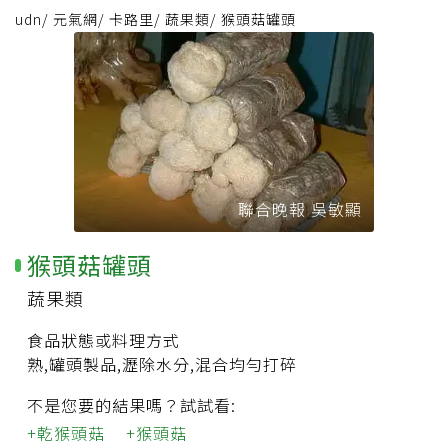
udn
/
元氣網
/
卡路里
/
蔬果類
/
猴頭菇罐頭
聯合晚報 吳敏顯
猴頭菇罐頭
蔬果類
食品狀態或料理方式
熟,罐頭製品,瀝除水分,混合均勻打碎
不是您要的結果嗎？試試看:
乾猴頭菇
猴頭菇