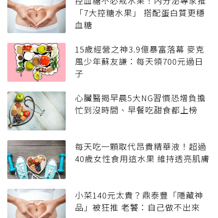
控血糖不必戒水果！內分泌專家推
「7大控糖水果」 搭配蛋白質更穩
血糖
15歲經營之神3.9億暴富落幕 麥克
風少年蘇友謙：每天領700元過日
子
心臟醫揭早晨5大NG習慣恐增負擔
忙到沒時間、早餐吃甜食都上榜
每天吃一顆取代昂貴精華液！超過
40歲女性食用這水果 維持透亮肌膚
小菜140元太貴？鼎泰豐「隱藏神
品」被狂推 老饕：自己做不出來