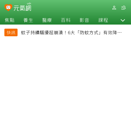
焦點
養生
醫療
百科
影音
課程
退休
蚊子持續騷擾超崩潰！6大「防蚊方式」有效降低被
快訊
叮機率