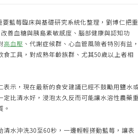
有重要藍莓臨床與基礎研究系統化整理，劉博仁把
、改善血糖與胰島素敏感度、腦部健康與認知功
對
高血壓
、代謝症候群、心血管風險者特別有益
飲食工具，對成熟年齡族群、尤其50歲以上者相
仁表示，現在最新的食安建議已經不鼓勵用鹽水
一定比清水好，浸泡太久反而可能讓水溶性農藥
質。
清水沖洗30至60秒，一邊輕輕搓動藍莓，讓表