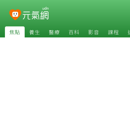
焦點
養生
醫療
百科
影音
課程