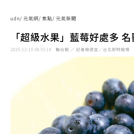
udn
/
元氣網
/
焦點
/
元氣新聞
「超級水果」藍莓好處多 
2025-12-10 06:55:14
聯合報 ／ 記者楊德宜／台北即時報導