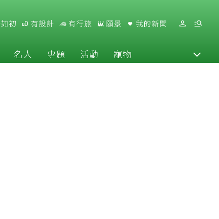
好如初
有設計
有行旅
願景
我的新聞
名人
專題
活動
寵物