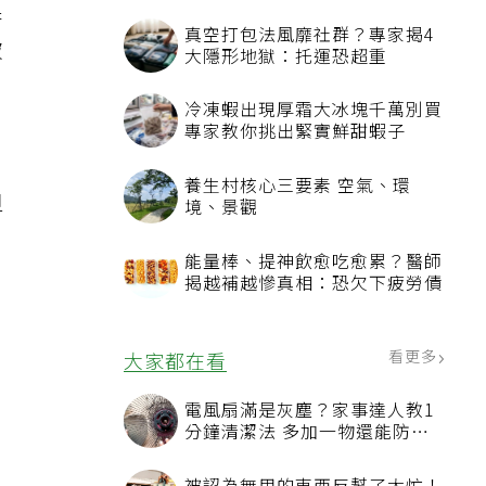
果
真空打包法風靡社群？專家揭4
破
大隱形地獄：托運恐超重
。
冷凍蝦出現厚霜大冰塊千萬別買
專家教你挑出緊實鮮甜蝦子
養生村核心三要素 空氣、環
但
境、景觀
能量棒、提神飲愈吃愈累？醫師
揭越補越慘真相：恐欠下疲勞債
看更多
大家都在看
電風扇滿是灰塵？家事達人教1
分鐘清潔法 多加一物還能防髒
汙附著