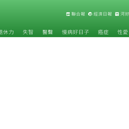
聯合報
經濟日報
河
退休力
失智
醫聲
慢病好日子
癌症
性愛