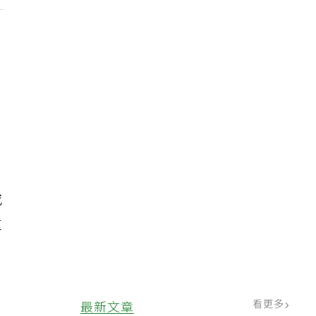
重
，
或
重
看更多
最新文章