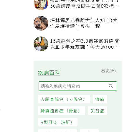
被認為無用的東西反幫了大忙！
50歲婦慶幸沒隨手丟棄的3樣物
品
坪林獨居老翁離世無人知 13犬
守屋護遺體伴最後一程
15歲經營之神3.9億暴富落幕 麥
克風少年蘇友謙：每天領700元
過日子
看更多
疾病百科
大腸直腸癌（大腸癌）
痔瘡
以
骨質疏鬆症（骨鬆）
失智症
B型肝炎（B肝）