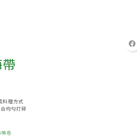
海帶
或料理方式
混合均勻打碎
海帶卷