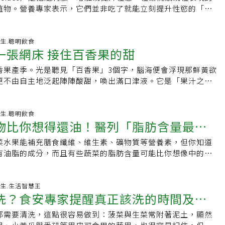
水果
血壓及胰島素阻抗。食用時可直接吃石榴籽，比飲用石榴汁更
跳速度、造成血壓升高，部分族群甚至可能出現心律不整。尤
奇：「這些餐點到底和一般外面吃到的有什麼不同？」貼文一
一輩子的準備。從過去動輒處理數百萬元資金，到現在每天領
了」、「上妝效果不一樣了」。④葉酸維持正常肌膚代謝奇異
植物。營養專家表示，它們並非吃了就能立刻提升性慾的「神
果掌握3原則想吃水果又不讓血糖大幅波動，還要注意以下幾件
正處於調節階段，再受到額外刺激，可能進一步增加心血管系
應「給觀光客打卡的台灣名店，這價格有啥問題」、「現在知
蘇友謙笑說，自己正在重新適應現在的生活，也開始體會過去沒有
酸是與細胞代謝有關的重要營養素，在製造肌膚與黏膜等新細
作用是透過改善血液循環、平衡荷爾蒙、降低發炎與氧化壓
每次以一份水果為原則，不要一次吃下一大盤。．選完整水
忙到沒時間、精神緊繃Bhojraj醫師強調，不吃早餐未必代表不
怎麼來的吧」、「還是很多人排隊」、「人家賣的是品質和服
。除了親情的修復，還有現實的爛攤子需要面對，蘇友謙不避
讓肌膚順利進行新陳代謝，充分攝取包括葉酸在內的各種維生
基礎。包括牡蠣、核桃、酪梨、西瓜等天然食物，都可能有助
昔，並減少果乾、糖漬水果及罐頭水果。．搭配蛋白質或健康
康狀況及專業評估後認為適合進行間歇性斷食，同時留意補充
服務氣氛，吃只是順便」、「不就炒作出來的東西？這價格倒
藝人與網紅的代言尾款，加起來仍有約千萬元。「其實很多藝
話說，含有葉酸的奇異果，有助於支持肌膚更新。為什麼早上
能。催情食物真的有效嗎？營養師LaurenManaker表示，確
-08-02 07:16:57 養生.聰明飲食
格、蛋、起司、堅果或無糖豆漿。每個人對不同水果的血糖反
並以平穩的心情開始一天，其實並無大礙。但從他的觀察來
「寧願再漲一倍，吃飯還是要等」。不過，也有網友特別推薦
像連X雯、X進，他們都說不用還了，因為以前我也幫她們賺了
一張網床 接住百香果的甜
如果要吃奇異果，推薦選在早上。早上是補充睡眠期間流失的
催情食物可能具有一定效果，但影響性慾的因素非常複雜，不
正在使用降血糖藥物或胰島素，可配合餐前、餐後血糖紀錄，
沒吃早餐」，其實是忙碌到沒有時間進食，一早靠咖啡提神、
「小黃瓜我很愛點」、「推薦這個小黃瓜，調味一絕」、「小
一定要還，等我以後有能力，我還要給她們額外的補償」。在
機。此時補充維生素C與膳食纖維，有助於調整一整天的身體狀
即見效。營養師JessicaClancy-Strawn也指出，催情食物
類與份量。血糖值標準對照正常血糖值．空腹血糖：70～
體長時間處於緊繃狀態。每天到了早上10點，神經系統可能就
40元我願意，每次都點」、「小黃瓜我很愛點欸，買了它辣油，
香果產季。光是聽見「百香果」3個字，腦海便會浮現那鮮黃欲
活逐漸步上軌道後，蘇友謙仍沒有放棄再次創業的想法，被問
白是由蛋白質製造而成，因此與雞蛋、優格、起司等蛋白質一
慾，而是透過改善身體狀態，建立有利於性慾產生的生理基
後2小時血糖：低於140mg/dL．糖化血色素：低於5.7%糖尿病前
可能伴隨壓力荷爾蒙與血糖變化。每天空出5分鐘！放慢呼吸、
「誠摯推薦這個小黃瓜，調味絕妙，我自己做，甚至買水果小
更不由自主地泛起陣陣酸甜，喚出滿口津液。它是「果汁之
返商場，他幾乎沒有猶豫地回答「當然！我在等爸爸同意」。
有效率地打造健康美肌。推薦奇異果的吃法①奇異果優格只要
助提升性健康？維持良好的性健康，不是依賴單一食物，而是
～125mg/dL．糖化血色素：5.7%～6.4%若檢測數值異常，
選這些除了提醒大家哪些事不該做，Bhojraj醫師也分享了自
不到」、「那小黃瓜是真的不一樣，你吃一口就知道菜有挑
調飲入喉自是迷人，若製成醬汁，淋入綠竹筍或山藥，便是開
已經準備好全新的美容電子類產品，樣品與行銷架構皆已就
做法非常簡單，同時可以攝取蛋白質與鈣質。這是一道能一次
能的營養素。其中，Omega-3脂肪酸，以及鋅、硒、茄紅
狀、用藥及其他檢驗結果判讀，不宜自行診斷。【資料來
。他認為，比起追求完美的飲食規畫，更重要的是建立能長期
吃小黃瓜，但鼎泰豐的我會想繼續吃」、「小黃瓜神好吃」。
拌入雞絲、牛肉之中，那抹明媚的果酸，更能提升肉食的風味
與Threads當道，但他依然看好傳統FB廣告的商業轉化率，
所需營養素的優秀早餐。②奇異果沙拉可能有些人會覺得意
、維生素E與維生素C等具有抗氧化作用的營養素，都有助降低氧
llhealth》．《聯合報系新聞資料庫》．《聯合報系新聞資料
他的早餐通常會選擇含有蛋白質、纖維的食物，例如雞蛋搭配
有極高的要求，深受不少台灣食客喜愛。本站曾報導，一名網
香」，在餐桌上更是「百變」。百香果的命名是一頁生動的文
-08-01 05:20:42 養生.聰明飲食
電商戰場。「我很會看市場，也很懂怎麼抓人性，以前很多藝
菜非常搭。將奇異果加入蔬菜與起司沙拉中，就能同時攝取膳
爾蒙正常分泌，進一步維持性慾與精子品質。此外，葉酸與維
衛教資訊網》
配莓果與核桃，或燕麥加奇亞籽，也習慣先喝點水，再喝咖
物比你想得還油！醫列「脂肪含量最
灣吃鼎泰豐不能訂位，國外的分店卻能接受預約？對此，有網
紀初，它從原產地巴西傳入西班牙，傳教士見其花瓣張開，中心
跑來請教我。從哪裡跌倒，我就要從哪裡爬起來」。但經歷過
奇異果，是很適合早上食用的一道料理。③奶昔只要與喜歡的
育及生殖健康不可或缺的重要營養素。這些營養素普遍存在於
為一天當中身體受到的首個刺激。Bhojraj醫師表示，多數人
的餐廳都是一輪一輪制的，超過規定時間就換另一組客人，能
3個分裂的柱頭宛如釘死耶穌的鐵釘，花瓣上的斑點似血跡，於
也替自己畫下一些不再跨越的界線。「現在的我，絕對不碰毒
可，製作簡單，非常適合忙碌的早晨。即使不加糖，也能利用
、全穀類、水果、蔬菜，以及低脂乳製品等天然食物中。相反
菜水果能補充膳食纖維、維生素、礦物質等營養素，但你知道
蔬果
與心血管健康的關聯，若從一大早開始就處於匆匆忙忙、精神
但鼎泰豐並沒有用餐時間的限制，就算客人吃很久也不會趕走
為「受難花」（PassionFlower），果實即為受難果。後
洗錢，規規矩矩做生意、奉公守法繳稅。國稅局追稅的苦頭我
，喝起來依然美味。如果想要清爽的口感，也可以加入優格，
量加工肉品、高脂乳製品、起司、含糖飲料、甜食及酒精，則
有油脂的成分，而且有些蔬菜的脂肪含量可能比你想像中的
下來也不利於整體健康。即使生活忙碌，每天早上也可以把握
時間的情況下，才會不開放訂位。此外，也有網友以百貨公司
單從字面誤讀，便成了「熱情果」與「愛情果」。時空流轉至
能把事業做得長久」。採訪結束前，請他給那些急著想靠帶
降有關，因此均衡飲食仍是維持性健康的根本。催情食品吃太
師就在文章中列出脂肪含量前三高的蔬菜。第三名：冷凍毛豆
稍作調整，例如放慢呼吸、到戶外接觸陽光、伸展身體或散散
鼎泰豐不開放提早訂位，客人都要在門口等，因此很多人抽完
時期，日本人看著同一朵花，卻覺得那散開的雄蕊與柱頭，像極
富的年輕人一句話。蘇友謙沒有談創業技巧，也沒有分享行銷
透過日常飲食攝取天然催情食物，一般而言相當安全，但若改
豆其實是一種營養價值相當高的食物，富含蛋白質和膳食纖
地開啟新一天。【延伸閱讀】起床2小時內進食較健康？專家談
百貨公司閒逛，進而帶動百貨的營業額。尤其鼎泰豐顧客有很
時、分、秒針，於是賦予了它「時計果」（to-ke-so）的雅
千萬不要為了自己的事業去找魔鬼合作。不要吸毒、不要洗
或植物萃取物補充，就必須留意副作用。例如，高劑量人參可
、黃瓜和番茄等蔬菜相比，其脂肪含量較高，可食用部分的脂
6-07-31 07:04:00 養生.生活智慧王
說法仍有不確定性台灣邁入超高齡社會要注意！醫：早餐蛋白
客或高消費族群，百貨公司需要這些人的消費能力，所以當餐
灣，鄉親們觀其外型，直白地喊它「雞卵果」，或是帶著異國
法、規矩的路。靠快錢堆疊出來的繁華，終究只是一吹就散的
洗？食安專家提醒真正該洗的時間及正
；濃縮綠茶萃取物可能增加肝臟負擔；大量薑可能刺激胃部；
0克7.6克，而且冷凍毛豆的脂肪含量比煮熟的新鮮毛豆更高。
危機【本文由健康醫療網授權刊登，原文刊載網址：
駐或抽成時，往往能依靠此特點談到理想的價碼。假如開放訂
。直到1960年代，台鳳公司準備推出果汁，覺得「西番」兩字
向毒品說NO！毒品危害防制諮詢專線0800-770-885
本放鬆情緒，反而變成影響性功能、判斷能力與性同意意識。
毛豆，建議採用水煮或清蒸的方式，調味以少鹽為原則，冷凍
lthnews.com.tw/article/69179】
潮就會減少，也失去跟餐廳與百貨公司談條件的優勢。
assion」的日語諧音，巧妙譯為「百香」。這神來一筆，不僅
都需要清洗，這點很容易做到：菠菜與生菜常附著泥土，顯然
高劑量補充，也可能造成頭暈或噁心。男女受益方式有所不同
食用，每次盛裝適量（約50～100克）放在碗盤裡，而非整
捕捉了它揉合香蕉、鳳梨、檸檬、石榴等多種果香的迷人特