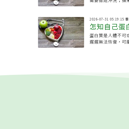
需要徹底沖洗；蘋
由於男女生理機制不
包邊拿邊吃，就能
質，從此深植人心。
梨呢？反正之後都要
常較容易從有助提
鬱的風味，被稱為
台灣市面流通的多是
食安專家提醒，酪
益；女性則較容易
角度來看被視為油
香果的優點，紫紅
應立即清洗酪梨試
2026
物，而提升整體性
沙拉、三明治、壽司
怎知自己蛋
（蜜糖百香果）與
長時，通常會被噴
酮類化合物，有助
和176大卡的熱
埔里。埔里大坪頂這
污染的成分；隨後
直接證據證明黑巧
1/4至半顆，並
蛋白質是人體不可
警訊」：盡
水，且超過10度
市裡，員工與顧客
品質。2.蜂蜜研
根據日本食品成分
遲遲無法恢復，可
地的百香果農彭文
各種細菌，而這些
性，以及利用抗氧
堅果種子。每100
助於及早調整飲食
纍纍，讓埔里成為
細菌帶進廚房。而
現，它有助改善勃
量和食用方式，其
的徵兆，有助於確
經苦澀。早年病毒病
肉通常是生吃的。
蠣富含鋅，是製造
也要留意攝取份量，
同，有時候不容易
1980年代末期
從超市買回家後立
蒙分泌的胺基酸。
克。
其中有一個最重要
2011年的塑化
籃或冰箱中的其他
生成素濃度，並促
質為何如此重要？蛋白
讓埔里百香果濃縮
後將酪梨放在流動
不飽和脂肪酸、維
「生命的基石」，
淵。危機，往往是
來清洗。墨西哥酪
改善精子品質；對
美國國家醫學圖書
賴，全力提升鮮果
或蔬果清洗劑，清
環。5.西瓜西瓜
功能，包括維持細
有些甜美？細究下
立即食用，可在通
成，使血管擴張並
是覺得餓、沒有精
酸化，且早年為了
生）；接著將酪梨
功能障礙、提升睪
現。營養師Laure
於是，一項改變產
食用為止。（本文
外，辣椒、薑、堅
餐之間很容易感到
軟的網床，果實熟
素與白藜蘆醇等天
生病後體力恢復不
撞，不僅留住了完
情食物並不會直接
出，如果蛋白質攝
紫鮮漿美，甜重酸