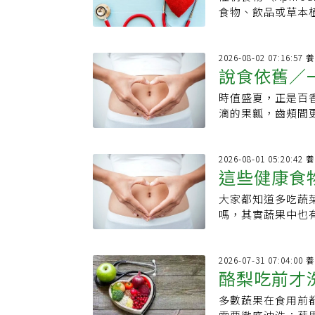
物」也包含
能有助改善發炎、
成分，可能提高心
元，讓他忍不住好
已做好照顧蘇友謙
覺「肌膚狀態變好
食物、飲品或草本
能保留纖維。吃水
其剛起床時，身體
出後，引來網友回
700元生活費，
果也含有葉酸。葉
奇食物」。真正的
事：．控制份量：
統負擔。5.一早就
道鼎泰豐的高薪是
留意過的平凡日常
胞時不可或缺。想
力，為性健康打好
果：少喝果汁、果
健康，若依個人健
務」、「他賣的是
諱地談起目前積欠
素非常重要。換句
提升生殖健康與性功
2026
脂肪：例如無糖優
水分、適度運動，
不如去吃別的」、
人姐姐都很疼我，
說食依舊／
吃奇異果比較好？
實有部分研究顯示
應不完全相同，若
看，有些患者說「
鼎泰豐的小黃瓜，
很多錢，但我堅持
水分與營養素的時
可能只靠某一種食物立
找出適合自己的種
趕著處理工作，身
黃瓜真的好吃，1
時值盛夏，正是百
路竹教會與校園生
態。此外，膠原蛋
並不會瞬間引發性
100mg/dL．餐
已經過度興奮，且
自己做不出來」、
滴的果瓤，齒頰間
到未來是否還會重
起攝取，有助於更
礎。哪些營養素有
期．空腹血糖：100
散步助身體啟動早餐
黃瓜，味道就是抓
王」，剖開鮮吃、
他透露，自己其實
與優格混合即可，
攝取多種有助生殖功
仍應由醫師綜合症
己每日早晨的習慣
過」、「我很討厭
胃的涼拌菜，甚至
緒，雖然如今短影音
攝取多種肌膚代謝
素、β-胡蘿蔔素
源】．《verywe
維持的生活型態。
鼎泰豐對餐點品質
層次。它不僅「百
2026
準備等待時機重回
外，但奇異果與蔬
化壓力，並支持荷
庫》．《奇美醫院
水果、希臘優格搭
這些健康食
友好奇，為何在台
化漂流史。17世
人要做新品牌都會
食纖維、蛋白質與
生素D也是精子發
啡，避免讓咖啡因成
友分析，開放訂位
花蕊狀似十字架，
這些事情之後，他
蔬菜或水果混合即
魚類、貝類、家禽
大家都知道多吃蔬
高」前3名
都忽視了神經系統
夠精準安排時間，
是充滿宗教情懷地命名
品、絕對不搞非法
奇異果本身的甜味
地，若長期攝取大
嗎，其實蔬果中也
緊繃的狀態，長期
客人，在無法預測
人有不識此淵源，
吃過了，走正路才
同樣非常好喝。
可能與精子品質下
高，日本糖尿病醫
至少5分鐘的時間
的立場分析，因為
20世紀初的日治
貨、玩流量一夜暴
多也可能有副作用
作為冷凍蔬菜，毛
步，幫助身體平穩
號碼牌後會直接到
了時鐘的外環刻度與
方法，而是回答「
以高濃度保健食品
維，但與綠葉蔬菜
202
「晚吃早餐短壽」
高的比例是國外旅
稱。而在早年的台
錢，踏踏實實走合
酪梨吃前才
能引起頭痛與失眠
肪含量平均為每10
赤字是肌少症隱形
廳與百貨公司談進
色彩的「西番果」
泡沫」。※珍愛生命，
過量飲酒更會從原
想要更健康的享用
https://www.hea
位，現場排隊的人
不夠響亮，便取「P
多數蔬果在食用前
確清洗方式
此外，番紅花若以
毛豆解凍後可以直接
音韻優美，更精準