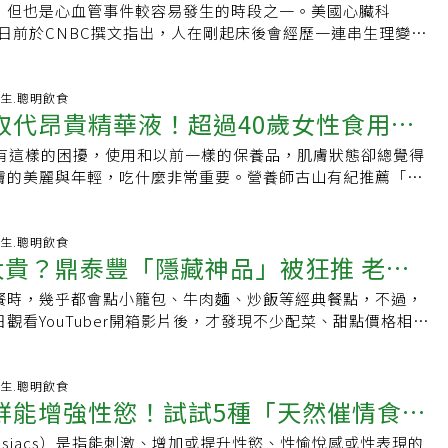
中的低密度脂蛋白（LDL）顆粒濃度降低約49納摩爾/公升
飲用速度快，使糖分迅速被吸收。若想喝果汁，份量應更謹
，但也是心血管事件較容易發生的時段之一。美國心臟科
上榜
克風的總營業額是3.9億」談起數字，蘇友謙依然展現出敏銳的
這可能有助降低心臟病風險。專家提醒，傳統健康檢查只看「壞膽固
取代完整水果。內分泌專家推薦7大「控糖水果」醫師強調，控
raj醫師日前於CNBC撰文指出，人在剛起床後會經歷一連串生理變
來全是驚人的帳目紀錄，「光是國稅局追稅跟營業稅我就補繳
量」，但「LDL顆粒濃度與大小」才是決定血管硬化的關鍵。酪
關鍵在於選擇「低升糖指數（低GI）」與「高纖維」的水果，
蒙皮質醇上升、血壓升高、心率逐步回升，讓身體慢慢從休息
費1700萬，FB廣告費燒了7000多萬，給藝人的代言費就高達
何判斷酪梨成熟了沒？酪梨買來最大的困擾就是，不知道它到
合：1.莓果藍莓、草莓、覆盆子及黑莓等莓果，含糖量相對較
模式」，這段時間的飲食與生活選擇，可能比許多人想像中更
萬元⋯」。當年的他，精準抓住行動卡拉OK市場崛起的時機，靠著
了嗎？農糧署提醒，判斷酪梨成熟與否不能只看顏色，因不同
花青素與類黃酮。研究顯示，規律攝取莓果可能有助改善餐後
上攝取高糖、高油脂食物，或身體過度緊繃，則可能增加心血
-08-04 11:49:43 養生.聰明飲食
人代言，把產品迅速推向市場。但在名利快速湧入的同時，也
成紫黑色，有的仍維持綠色。較可靠的方法是用手掌輕握，若
取代昂貴精華液！超過40歲女性食用這
胰島素敏感性。新鮮或冷凍莓果都不錯，冷凍莓果若未額外加
自己每天早上9點前絕不會做的5件事，提醒民眾從日常習慣著
受了遠超過當時所能負荷的壓力。為了填補無止盡的焦慮，他
，通常已適合食用。農糧署指出，酪梨生食最營養，酪梨富含
新鮮莓果。2.蘋果蘋果富含果膠等可溶性纖維，可延緩胃排空
保護心臟早上不做5件事別再把這些當早餐Bhojraj醫師表
至染上毒品，2019年他因情緒崩潰自行前往警局自首吸食K
都有這樣的困擾，使用和以前一樣的保養品，肌膚狀態卻總覺得
透亮肌膚
素C與E，要避免過度高溫烹調，生吃不僅能保留完整抗氧化
酚也可能有助改善胰島素敏感性。蘋果的升糖指數相對較低，
段會盡量避免做以下5件事：1.不喝高糖咖啡飲品許多人習慣早
高利貸面臨黑道威脅，一場車禍後，更誘發了嚴重的被害妄想
膚的美麗與年輕，吃什麼非常重要。營養師古山有紀推薦「奇
苦味成分！此外，有些人會把酪梨當水果，但酪梨在營養分類
以保留較多纖維。3.梨子梨子的水分與纖維含量高，升糖指數
，但若選擇的是大杯風味拿鐵，其中就含有約30至50公克的糖
慘的時候，我把我自己關在房間裡整整7個月不出門。媽媽怕太
支持40歲以後肌膚代謝的營養素，每天早上吃1～2顆的習
」，其脂肪與熱量都比一般水果高，一顆大型酪梨熱量可超過
影響通常較為緩慢。梨皮含有較多纖維及多酚，清洗乾淨後可
快速上升，促使胰島素分泌增加。長期下來，反覆的血糖波動
戶全用木板封死。我就在那個沒有日夜的暗室裡每天嘔吐、發
膚彈性與透亮感。奇異果為何能支持肌膚代謝？①維生素C支持
不要把酪梨拿來當飯後水果吃，建議用它來替代塗抹吐司的奶油、
次吃一顆小梨，搭配核桃、杏仁、起司或雞胸肉等食物，避免
，也容易讓人在獲取飽足感之後，又在短時間內再次感到飢
獄」。人生的轉折，出現在他身心狀況跌到谷底的時候。當時
果被認為有助於美肌，其中一個最大原因就是富含維生素C。維
-08-04 08:40:42 養生.聰明飲食
效果更佳，如此才不會在原本飲食之外又多攝取一份高熱量食
。4.香蕉香蕉甜度較高，卻不代表糖尿病患者完全不能吃。香
早餐喜歡吃甜食當早餐？Bhojraj醫師指出，像是可頌、杯子蛋
太貴？鼎泰豐「隱藏神品」被狂推 老
上看到昔日代言人、藝人李燕分享信仰相關內容，他抱著姑且
肌膚彈性與緊實度的膠原蛋白不可或缺的營養素。此外，也具有
營養密度高的水果、用健康脂肪取代飽和脂肪，再搭配規律運
維生素B6，仍比餅乾、甜點或含糖飲料更具營養價值。建議選
通常由精緻碳水化合物與飽和脂肪組成，多數也缺乏膳食纖維
教會，開口第一句話便是「上帝是什麼東西？」2023年7月
線產生活性氧傷害的作用。奇異果含有豐富的維生素C，有望幫
糖，小幅但持續的改變，長期下來才能對心血管保護產生作
一次吃半根，搭配無調味堅果、花生醬或雞蛋。熟度愈高的香
緩血糖上升的營養成分，容易造成血糖快速升高後又下降，尤
餐時，幾乎都會點小籠包、牛肉麵、炒飯等經典餐點，不過，
不出來
督長老教會與學校社工的陪伴下，他花了3個月讀完一整本聖
生成。②抗氧化成分預防老化紫外線、壓力與睡眠不足等因素
atingWell》．《EatingWell》．《鮮享農YA-農糧署》
控制不佳者可優先選擇尚未過熟、表皮較少黑斑的香蕉。5.酪
況下更應警惕。3.少吃加工肉品培根、香腸、火腿也是常見的
觀看YouTuber開箱影片後，才發現不少配菜、甜點價格相當
來的第一個改變，不是事業重新開始，而是願意放下過去的驕
而傷害細胞，成為色斑與皺紋的原因。奇異果不僅含有維生素
來看屬於水果，但營養分類較接近油脂類，富含單元不飽和脂
jraj醫師提醒，這類加工肉品通常含有較高的鈉與飽和脂肪，部
下巴都快掉下來」，好奇究竟值不值得點？貼文曝光後，引發
己的不足。過去，他曾因財產掌控權與父親撕破臉，飆罵粗口
E與多酚等抗氧化成分。這些成分發揮作用後，有助於保護肌膚
化合物含量較低，有助增加飽足感及延緩餐後血糖上升。不過
硝酸鹽等。偶爾食用不至於造成明顯影響，但若每天的早餐組
名網友在PTT以「鼎泰豐有些東西價格是不是蠻…」為題，指
親侵占。信主之後，他決定撤告，並做了一個過去做夢也想不
，並預防老化。③膳食纖維改善腸道環境腸道與全身健康密切
次仍應控制份量。6.柑橘類橘子、柳橙等柑橘類水果升糖指數
肉品，長期可能增加心血管健康風險。4.不喝能量飲料早上昏
豐幾乎都固定點小籠包、牛肉麵及炒飯，直到最近看了
-08-03 06:38:54 養生.聰明飲食
下跪道歉。「以前覺得有錢就是老子，在家裡我最大。信主
「第二大腦」。近年來，腸道環境與肌膚狀態之間的關係也受
C與柚皮素等類黃酮。建議直接吃果肉，不要以柳橙汁取代，以
鮮能增強性慾！試試5種「天然催情食
能量飲料快速充電嗎？Bhojraj醫師強調，能量飲料尤其要避
紹其他品項，才驚覺部分菜色售價遠高於預期。其中，辣味黃瓜要價
說對不起。」這場道歉，也讓父子之間長年的衝突逐漸有了和
，便秘與腸道環境失衡可能導致肌膚問題。奇異果同時含有水
分。7.石榴石榴富含花青素、鞣花單寧等植化素，研究顯示可
。他說明，這類飲品通常含有大量咖啡因、糖分及其他刺激性
50元、香酥蝦餅310元、糖水芝麻湯圓130元、千層油糕135
子同住，父親每天替他切水果、買牛奶，甚至向學校社工表示
食纖維，有助於調整腸道環境。當便秘改善後，許多人也會感
disiacs）是指能刺激、增加或提升性慾、性愉悅感或性表現的