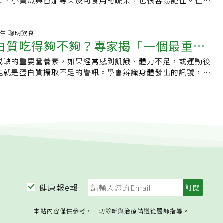
果、小黃瓜與番茄等果皮可食用的蔬果，也很容易記住。但酪
同，催情食物產生的效果也不盡相同。Strawn指出，男性通
避免不小心吃得太多。第二名：酪梨酪梨因其柔滑的口感和濃
全世界西番蓮科植物高達400多種，能食用的不過60餘種。
去皮，直接切開、挖出果肉就好；但AllRecipes網站報導，
升睪固酮濃度及促進一氧化氮生成、改善血液循環的食物中受
「森林裡的奶油」，酪梨在植物學上被歸列為水果，從營養學
1975年由農試所孕育出的「台農一號」——結合了黃、紫百
梨不該只在食用前才洗，應在買回家後便立刻清洗它們。為何
因有助荷爾蒙平衡、陰道潤滑、情緒穩定及心血管健康的食
脂類，而在日常中不少人也把它視為健康美味的蔬菜，添加在
外皮下藏著酸甜濃郁的果汁，近年更有甜度極高的「滿天星」
著想像一顆酪梨在放上餐盤前經歷了什麼過程？當它在田間生
-07-31 05:19:15 養生.聰明飲食
福表現。專家點名5種天然催情食物1.黑巧克力黑巧克力富含黃
等餐點中。儘管酪梨很健康，但每100克酪梨含有17.5克脂肪
白質吃得夠不夠？專家揭「一個最重要
清香多汁的「黃金百香果」爭艷。要孕育這些美好，首推南投
灑農藥及類似化學物質，而灌溉用水可能含有受糞肥、農藥等
促進血液循環，同時含有可提升愉悅感的成分。雖然目前沒有
量，一不注意脂肪攝取量和熱量就超標。建議的酪梨食用量是約
片海拔650至800公尺的緩坡，擁有微酸性紅土，保水又排
果實被採收，在運往超市的過程中經歷各個階段的處理。在超
克力能提升性慾，但它改善情緒的效果，可能間接提升性生活
且避免使用脂肪含量高的美乃滋或油性醬汁調味。第一名：落花生
或缺的重要營養素，如果經常感到飢餓、體力不足，或運動後
快補充
以上的日夜溫差，造就了「熱不太熱、冷不太冷」的微氣候。當
會反覆拿起又放下，所有這些過程都會讓酪梨等農產品接觸到
究指出，蜂蜜可能透過刺激黃體生成素分泌、降低芳香化酶活
資料庫，新鮮帶殼落花生則被歸類為「野菜類」，而非油脂或
能就是蛋白質攝取不足的警訊。學會辨識身體發出的訊號，有
和笑稱，這裡水質極佳，不僅人喝了甘甜，果樹喝了更是結實
細菌會附著在果皮上。雖然不會吃酪梨的果皮，但它仍可能將
化作用保護睪丸組織等機制，提高睪固酮濃度，部分研究更發
公克花生富含23.5公克脂肪，屬於優質能量來源，只要掌握食用
，避免長期缺乏蛋白質對健康造成影響。了解蛋白質攝取不足
穩坐全台八成產量的「百香果之鄉」。然而，這片果園也曾歷
且當果實被切開時，果皮上的任何細菌都會滲入果肉中，而果
起功能、增加精子數量及維持睪丸正常代謝。3.牡蠣與海鮮牡
實是相當健康的零食。食用花生時除了要了解過敏風險之外，
認是否吃進足夠的這項關鍵營養素。但每天的飲食狀況不盡相
肆虐，讓全台栽培面積從1200公頃銳減至300公頃，直到
為避免這種情況，只需將酪梨洗淨即可。不僅要清洗，更應在
睪固酮及維持精子健康的重要礦物質，也含有可能刺激性荷爾
建議將天然花生煮熟後加少量鹽食用，不要吃超過20～30
察覺問題。專家表示，雖然蛋白質不足可能出現多種症狀，但
建立健康種苗更新制度，每年全園更新植株，才得以復甦。未料，
即清洗；如此有助防止交叉污染，避免酪梨將細菌傳播到水果
研究顯示，牡蠣萃取物可能改善勃起功能、提升睪固酮與黃體
的警訊，一旦出現，就應該考慮增加高蛋白食物的攝取。蛋白
劑食安風暴再度襲來，最後雖查出是裝填果汁的塑膠容器惹禍，卻
食物。如何清洗酪梨清洗酪梨的步驟很簡單：先洗淨雙手，然
進一氧化氮生成，進一步改善血液循環。4.酪梨酪梨富含單元
質由胺基酸組成。營養師CaraHarbstreet將胺基酸形容為
汁的銷量從每月數百桶，一度暴跌至5桶，果農瞬間跌入酸澀深
冷水下，輕輕搓洗每個部位；如果表面凹凸不平，可用蔬果刷
生素E、鋅及多種抗氧化物，有助提升睪固酮、保護生殖組織及
從肌肉、生理機能到身體修復，幾乎都離不開蛋白質的參與。
轉機的伏筆。為了求生，果農們痛定思痛，決定降低加工依
梨生產出口包裝協會（APEAM）指出，無需使用肥皂、洗碗精
女性而言，也有助維持荷爾蒙平衡、增加潤滑度及促進血液循
館指出，蛋白質是大型且複雜的分子，在人體內執行許多重要
品質。過去人們總納悶，為何同一品種的百香果，有些酸澀、
水就足夠了。用乾淨的廚房毛巾或紙巾將酪梨徹底擦乾，若不
富含瓜胺酸，可在人體內轉化為精胺酸，進而促進一氧化氮生
胞正常運作，以及提供組織和器官結構支撐。最重要警訊：總
才發現，百香果一旦成熟落地，果肉受到撞擊分離，便會迅速
風良好的地方靜置數小時，確保完全乾燥（濕氣會促進細菌滋
改善血流。研究認為，西瓜可能有助改善精子品質、減輕勃起
神如果你總覺得精力被掏空，可能就是蛋白質攝取不足的表
刺激開花結果，農民常在七分熟便強行採收，酸度自然偏高。
放在流理台上、籃子或碗中，若已成熟可放入冰箱，直到準備
丸抗氧化能力，以及促進生殖荷爾蒙正常分泌。除了上述食物
nHarris-Pincus表示，以下情況都可能與蛋白質不足有關：●兩
業命運的發明誕生了——「吊網」。農人在藤蔓下架起一張張鬆
經《世界新聞網》授權刊登，原文刊載於此）
健康報e報
果、番紅花、人參、綠茶、蕁麻根，以及葡萄籽萃取物、白楊
飢餓。●吃完飯後仍缺乏飽足感。●運動後恢復速度變慢。●
透後自然蒂落，輕輕柔柔地掉進網中。不提早採摘、不落地碰
然植物成分，也被認為可能有助性健康。不過，專家提醒，催
如以往。●經常感到疲憊，好像一直處於能量不足狀態。她指
美外觀，更徹底封存了果實的甜美，如詩人卓黔形容「柔黃淺
本站內容僅供參考，一切診斷與治療請遵從醫師指導。
「創造」性慾，而是透過改善血液循環、荷爾蒙及整體健康，
取充足，通常在正餐後及兩餐之間都能維持較好的飽足感，同
輕顆粒誇」，鮮果品質的躍升，讓百香果從昔日一斤2、30元的