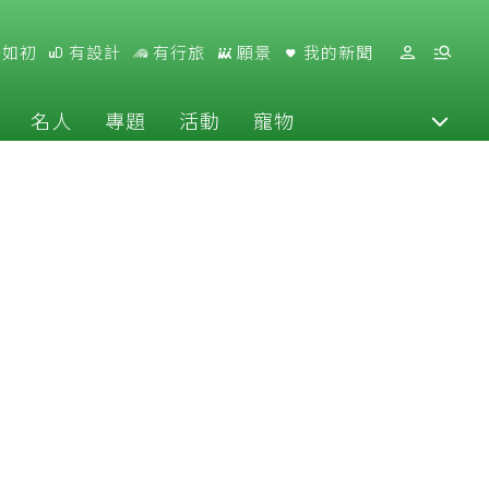
好如初
有設計
有行旅
願景
我的新聞
名人
專題
活動
寵物