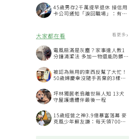
45歲男存2千萬提早退休 接信用
卡公司通知「淚回職場」：有錢
也碰壁
看更多
大家都在看
電風扇滿是灰塵？家事達人教1
分鐘清潔法 多加一物還能防髒汙
附著
被認為無用的東西反幫了大忙！
50歲婦慶幸沒隨手丟棄的3樣物
品
坪林獨居老翁離世無人知 13犬
守屋護遺體伴最後一程
15歲經營之神3.9億暴富落幕 麥
克風少年蘇友謙：每天領700元
過日子