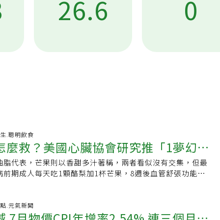
3
26.6
0
-08-08 01:21:15 養生.聰明飲食
怎麼救？美國心臟協會研究推「1夢幻水
油脂代表，芒果則以香甜多汁著稱，兩者看似沒有交集，但最
酪梨加它改善血管功能
病前期成人每天吃1顆酪梨加1杯芒果，8週後血管舒張功能有所
單又容易執行的護心飲食策略。酪梨加芒果一起吃，研究發現
人因精緻飲食過多影響，許多人血糖偏高，有「糖尿病前期」
道卻不曉得該如何改善，讓它不演變成為糖尿病。根據
-08-07 12:42:58 焦點.元氣新聞
 7月物價CPI年增率2.54% 連三個月破
l》報導，一項發表於《美國心臟協會雜誌》（JAHA）的研究，針