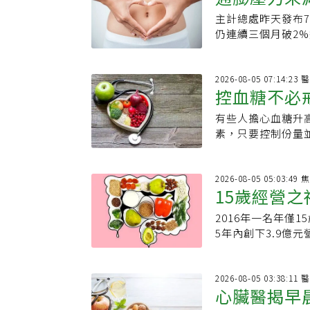
對68名糖尿病前
主計總處昨天發布7
警戒線
需每天在日常飲食
仍連續三個月破2
的心血管益處：．
加上燃油附加費推
者，其「血流介導
年增率再度破3%，
功能障礙是心臟病
6、7月接連再破
2026
肪酸與膳食纖維；
控血糖不必
以輕心。主計總處統
搭配後可一次補進
仍較上年同月為高
生素C攝取量翻倍
有些人擔心血糖升
搭配蛋白質
旅遊團費等娛樂服
互補這二者的搭配
素，只要控制份量
用、電費、燃氣等
鉀與維生素E；芒
果、梨子等水果搭
果及交通工具等價
分重疊不多，搭配
果嗎？完整果實比
漲2.38％。7月
也有不少心血管研
素、礦物質及多酚
2026
緩。房市降溫，也讓
15歲經營之
顆酪梨、持續6個
此相較於果汁、果
者物價指數(PPI)
健檢常看的LDL膽
果時，天然糖分仍
率分別漲16.64
2016年一名年僅
天領700元
多少顆LDL粒子
·卡西米羅（Dr.I
緩。
5年內創下3.9億
脈粥狀硬化。研究
配食用，蛋白質與
「經營之神」，然
這只是依過往研究
果仍屬於碳水化合
染毒自首、恐慌症
把酪梨當成「護心
留意每次攝取份量
風，也成了他人生
2026
濃度除了與芒果搭
此可將水果搭配無
心臟醫揭早
竹教會，成為一名
表於《臨床脂質學
延緩消化、增加飽
友謙少了幾分少年