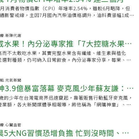
期患者進行為期8週的試驗。研究發現，參與者無須痛苦節食，只
月消費者物價指數（CPI）年增率2.54%，雖較6月略降，但
中添加「一顆完整酪梨＋一杯新鮮芒果」，就能帶來令人驚喜
%通膨警戒線，主因7月國內汽柴油價格調升，油料費漲幅1成，
顯著提升血管擴張能力（FMD）：每日攝取酪梨與芒果的受試
升國際機票價格；另外食及房租等費用持續上漲，其中外食費
的血管舒張功能」明顯增強，反映出內皮功能獲得改善（內皮
國人外食壓力未見紓緩。今年5月CPI衝破通膨警戒線之後，
的早期警訊）。．營養互補：酪梨提供對心臟有益的不飽和脂
2%，由於美伊戰事仍未停火，使得外界對接下來物價壓力不敢掉
-08-05 07:14:23 醫療.新陳代謝
芒果則補足高濃度的維生素C與鉀。兩者營養成分幾乎不重疊，
戒水果！內分泌專家推「7大控糖水果」
計，7月CPI較上年同月漲2.54％，其中7月國內汽柴油價格
健康脂肪、纖維、維生素與抗氧化物，使體內的抗氧化力與維
，油料費漲幅約1成，加上燃油附加費推升國際機票價格，以及
，輕鬆提升護心防線。為什麼是酪梨加芒果？兩種水果營養剛好
高而不太敢吃水果，其實完整水果含有纖維、維生素與植化
更穩血糖
務費用也調高，此外，蔬菜與外食費續漲，房租及家庭管理費
並不是隨意亂選的。酪梨富含單元不飽和脂肪酸、膳食纖維、
並選對種類，仍可納入日常飲食。內分泌專家分享，莓果、蘋
價格均較上年為高，與電腦等教養設備及用具價格上揚，惟水
果則提供維生素C、鉀、多酚及其他植化素。兩種水果的營養成
配蛋白質或健康脂肪，更有助穩定餐後血糖。糖尿病可以吃水
格下跌，抵銷部分漲幅。若扣除蔬菜水果及能源，核心CPI，
後可一次補進健康脂肪、纖維、維生素與抗氧化物。酪梨本身
果汁更適合水果雖含天然糖分，同時也提供膳食纖維、維生
外食費則年增率也持續升高到3.05%，顯示外食族物價壓力難以紓
究支持。另一項針對786名腹部肥胖成人的研究發現，每天吃1
等抗氧化成分。纖維可延緩胃排空及糖分進入血液的速度，因
-08-05 05:03:49 焦點.元氣新聞
房租增速緩慢下降，7月房租年增率再降到1.73%。另外生產
神3.9億暴富落幕 麥克風少年蘇友謙：每
月後，血液中的低密度脂蛋白（LDL）顆粒濃度有所下降。一般
乾或水果加工品，直接吃完整水果對血糖較友善。單獨攝取水
年增率漲16.94％，美元計價的進、出口物價指數(IPI、EPI)年增
固醇，是測量膽固醇總量；LDL顆粒濃度則反映血液中究竟有
可能帶來血糖波動。夏威夷皇后醫科大學內分泌學家伊莎貝爾
％及漲19.71％，顯示廠商生產成本持續上揚，不利未來物價趨
15歲的少年在台灣電商界迅速竄起，靠著販售行動藍牙麥克風，
過日子
。顆粒數量較多、且較小而緻密時，更容易進入血管壁並促進動
sabelCasimiro）建議，將水果與「蛋白質」或「健康脂肪」搭
元營業額，各大新聞媒體爭相報導，將他稱為「網購神童」、
人員估計，這項變化可能相當於心血管疾病風險小幅下降，但
油脂能延緩碳水化合物的吸收速度，提供持久能量：不過，水
而事業快速攀升的背後，也伴隨著國稅局追稅、高利貸逼債、
推算，並非實際觀察到心肌梗塞或中風事件減少，因此仍不能
物來源，並非吃得愈多愈健康，糖尿病或糖尿病前期患者，應
與長時間足不出戶等人生低谷，那支曾經讓他一夕成名的麥克
藥」。降低關鍵致命指標！每天一顆酪梨，有效降低LDL顆粒
。此外，單獨攝取水果時，天然糖分仍可能帶來血糖波動，因
轉折的起點。從昔日揮金如土的少年CEO，到如今落腳高雄路
-08-05 03:38:11 醫療.心臟血管
配，酪梨單獨攝取的護心效果同樣獲得臨床證實。根據一項發
糖優格、堅果、起司或蛋等蛋白質及健康脂肪一起吃，以幫助
晨5大NG習慣恐增負擔 忙到沒時間、早
每天向父親領700元零用錢的高二夜校生，再次談起那些年，蘇
雜誌》針對腹部肥胖成年人的研究發現，每天食用一顆酪梨，
足感，減少血糖快速波動。而果汁即使標榜百分之百原汁，仍
得志時的銳氣，多了一些願意回頭檢視自己的坦然。「15到20