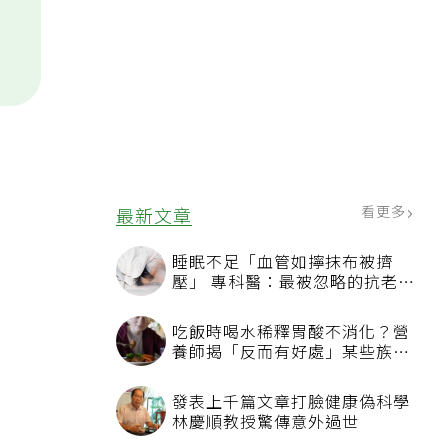
看更多
最新文章
睡眠不足「血管如擰抹布被擠
壓」 專科醫：最被忽略的抗老方
法
吃飯時喝水稀釋胃酸不消化？營
養師揭「反而有好處」某些族群
才要禁
發表上千篇文章打臉健康偽科學
林慶順教授驚傳意外過世