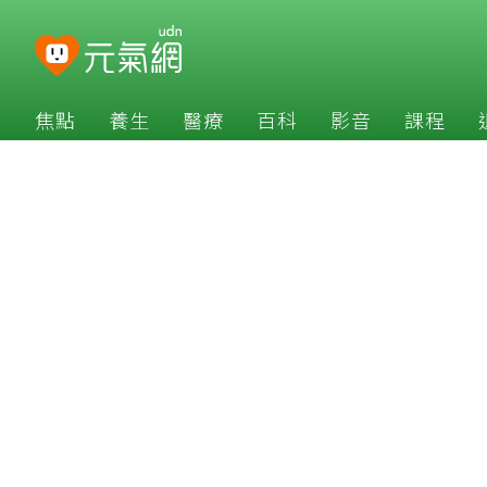
焦點
養生
醫療
百科
影音
課程