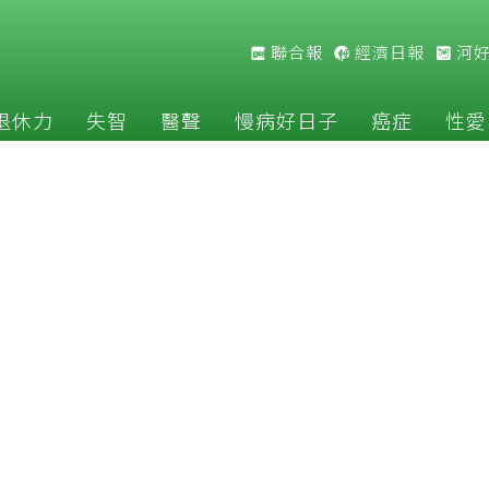
聯合報
經濟日報
河
退休力
失智
醫聲
慢病好日子
癌症
性愛