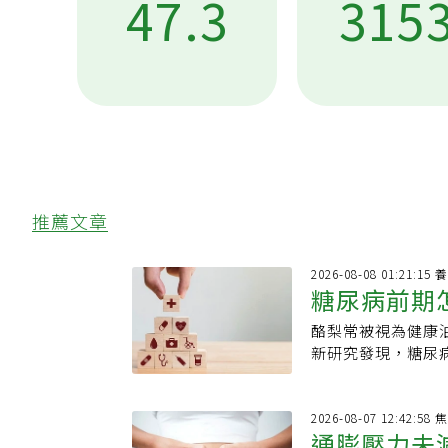
47.3
315
推薦文章
2026
糖尿病前期
酪梨常被視為健康
果組合」 
新研究發現，糖尿
改善，可以成為簡
血管功能變好現代
而不自知；或雖知
2026
通膨壓力未減
《EatingWel