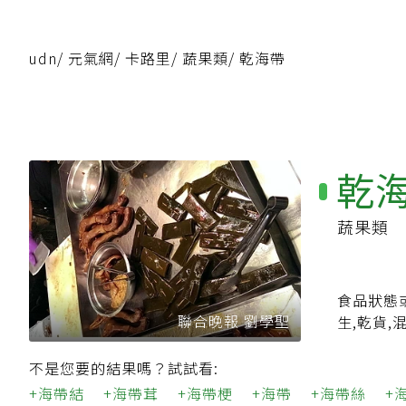
udn
/
元氣網
/
卡路里
/
蔬果類
/
乾海帶
乾
蔬果類
食品狀態
聯合晚報 劉學聖
生,乾貨,
不是您要的結果嗎？試試看:
海帶結
海帶茸
海帶梗
海帶
海帶絲