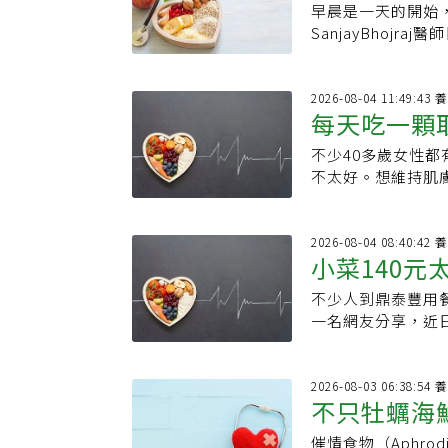
持續6個月後，血液
可能因缺少纖維、
早晨是一天的開始
餐吃甜食都
歲那幾年，我賣麥
(nmol/L)，
慎，絕對不要拿它
SanjayBhoj
商業大腦，信手拈
醇（LDL-C）總
血糖的人吃水果，
化，包括壓力荷爾
了1700萬，物流運
梨實用小知識！如
以下這幾種就很適
狀態切換到「工作
3000到4000
底熟了沒，可以吃
低，並富含纖維、
重要，若長期在早
2026
大量廣告投放與藝
品種成熟後有的轉
每天吃一顆
血糖、空腹血糖及
管負擔。他也列出
讓年紀輕輕的他承
感覺微軟且帶彈性
糖，營養價值不輸
手，守護心臟健康。
流連酒店、賭博，甚
不少40多歲女性
水果 維持
加熱易受損的維生
與葡萄糖吸收，多
示，自己在早晨時
他命，後來又因借
不太好。想維持肌
劑，還能防止產生
但建議連皮食用，
晨來一杯咖啡提神
症與恐慌症。「最
異果」，富含多種能
中更接近「油脂類
也較低，對血糖的
分，可能造成血糖
陽光照進來，把窗
慣，有助於維持肌
300大卡。因此
連皮食用。建議一
可能增加代謝負擔
瘋，那是真正的地
膠原蛋白生成奇異
2026
醬料或起司，護心
單次攝取過多醣類
餓。2.別把甜食當
小菜140元
的蘇友謙，在臉書
生素C是合成支撐
物。每天增加一些
蕉含有纖維、鉀及
糕、奶油酥餅等，
一試的心情打電話到
保護肌膚免受紫外
動、控制體重與血
擇較小根香蕉，或
與蛋白質等有助延
不少人到鼎泰豐用
饕：自己做
受洗後，在路竹基
助膠原蛋白更順利
用。【資料來源】．《E
蕉通常愈甜，血糖
其在空腹食用的狀
一名網友分享，近日
經。他說，信仰帶
會增加活性氧，進
臉書粉絲專頁
梨酪梨從植物分類
早餐選擇，但Bho
驚人，讓他驚呼「
傲，也開始承認自
C，也含有維生素
肪酸與纖維，碳水
分更含有防腐劑如
網友熱烈討論。這
甚至對簿公堂告父
細胞免受氧化傷害
酪梨熱量較高，每
合都出現這類加工
出自己每次到鼎泰
2026
到的舉動，向父親
相關，甚至被稱為
較低，並含維生素
不只牡蠣海
昏欲睡，可以來一罐
YouTuber介
後，我跟爸爸下跪
到關注，研究發現
免快速喝進過量糖
免在一大早就飲用
140元、冷筍沙拉3
解的機會。如今父
溶性與非水溶性膳
催情食物（Aphro