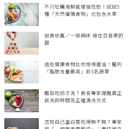
不只牡蠣海鮮能增強性慾！試試5
種「天然催情食物」也包含水果
說食依舊／一張網床 接住百香果的
甜
這些健康食物比你想得還油！醫列
「脂肪含量最高」前3名蔬果
酪梨吃前才洗？食安專家提醒真正
該洗的時間及正確清洗方式
怎知自己蛋白質吃得夠不夠？專家
揭「一個最重要警訊」：盡快補充