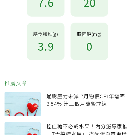
7.6
20
膳食纖維(g)
膽固醇(mg)
3.9
0
推薦文章
通膨壓力未減 7月物價CPI年增率
2.54% 連三個月破警戒線
控血糖不必戒水果！內分泌專家推
「7大控糖水果」 搭配蛋白質更穩