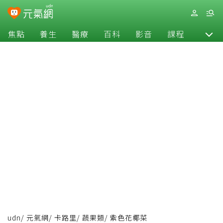
焦點
養生
醫療
百科
影音
課程
退休
udn
/
元氣網
/
卡路里
/
蔬果類
/
紫色花椰菜