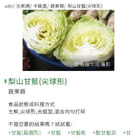
udn
/
元氣網
/
卡路里
/
蔬果類
/
梨山甘藍(尖球形)
記者徐世經攝影
梨山甘藍(尖球形)
蔬果類
食品狀態或料理方式
生鮮,尖球形,去粗莖,混合均勻打碎
不是您要的結果嗎？試試看:
甘藍(扁圓形)
甘藍
甘藍乾
酸甘藍菜
甘