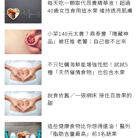
每天吃一顆取代昂貴精華液！超過
40歲女性食用這水果 維持透亮肌膚
小菜140元太貴？鼎泰豐「隱藏神
品」被狂推 老饕：自己做不出來
不只牡蠣海鮮能增強性慾！試試5
種「天然催情食物」也包含水果
說食依舊／一張網床 接住百香果的
甜
這些健康食物比你想得還油！醫列
「脂肪含量最高」前3名蔬果