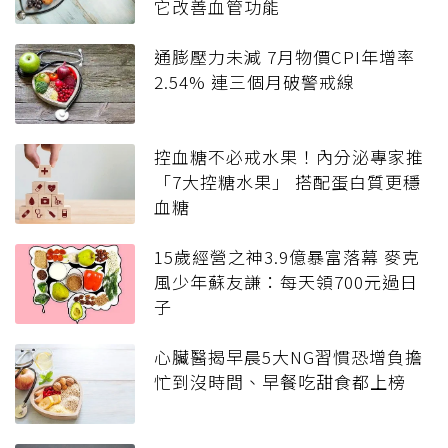
它改善血管功能
通膨壓力未減 7月物價CPI年增率
2.54% 連三個月破警戒線
控血糖不必戒水果！內分泌專家推
「7大控糖水果」 搭配蛋白質更穩
血糖
15歲經營之神3.9億暴富落幕 麥克
風少年蘇友謙：每天領700元過日
子
心臟醫揭早晨5大NG習慣恐增負擔
忙到沒時間、早餐吃甜食都上榜