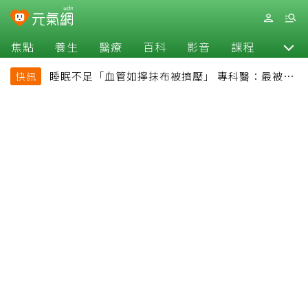
焦點
養生
醫療
百科
影音
課程
退休
睡眠不足「血管如擰抹布被擠壓」 專科醫：最被忽
快訊
略的抗老方法