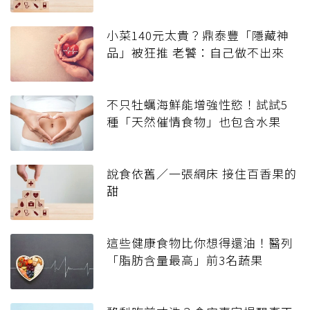
小菜140元太貴？鼎泰豐「隱藏神
品」被狂推 老饕：自己做不出來
不只牡蠣海鮮能增強性慾！試試5
種「天然催情食物」也包含水果
說食依舊／一張網床 接住百香果的
甜
這些健康食物比你想得還油！醫列
「脂肪含量最高」前3名蔬果