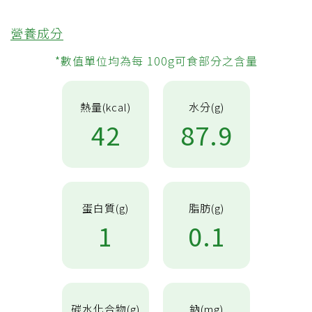
營養成分
*數值單位均為每 100g可食部分之含量
熱量(kcal)
水分(g)
42
87.9
蛋白質(g)
脂肪(g)
1
0.1
碳水化合物(g)
鈉(mg)