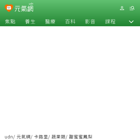
焦點
養生
醫療
百科
影音
課程
退休
udn
/
元氣網
/
卡路里
/
蔬果類
/
甜蜜蜜鳳梨