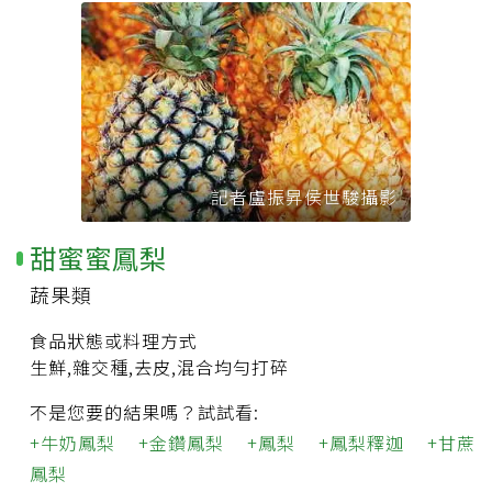
記者盧振昇侯世駿攝影
甜蜜蜜鳳梨
蔬果類
食品狀態或料理方式
生鮮,雜交種,去皮,混合均勻打碎
不是您要的結果嗎？試試看:
牛奶鳳梨
金鑽鳳梨
鳳梨
鳳梨釋迦
甘蔗
鳳梨