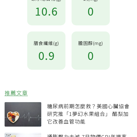
10.6
0
膳食纖維(g)
膽固醇(mg)
0.9
0
推薦文章
糖尿病前期怎麼救？美國心臟協會
研究推「1夢幻水果組合」 酪梨加
它改善血管功能
通膨壓力未減 7月物價CPI年增率