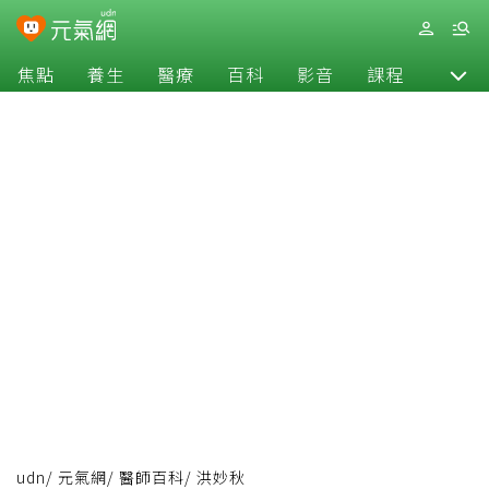
焦點
養生
醫療
百科
影音
課程
退休
udn
/
元氣網
/
醫師百科
/
洪妙秋