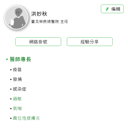
編輯
洪妙秋
臺北榮民總醫院 主任
網路掛號
經驗分享
醫師專長
疫苗
發燒
感染症
過敏
氣喘
異位性皮膚炎