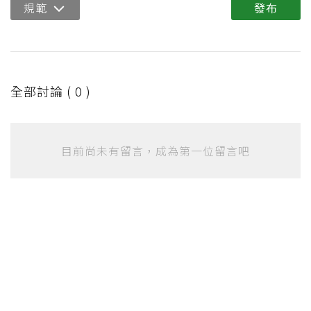
規範
發布
全部討論 (
0
)