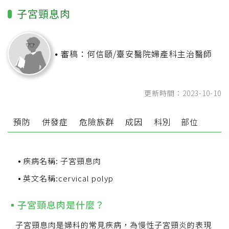
子宮頸息肉
審稿：何信頤/臺安醫院婦產科主治醫師
更新時間：2023-10-10
狀
預防
併發症
危險族群
成因
科別
部位
疾病名稱: 子宮頸息肉
英文名稱:cervical polyp
子宮頸息肉是什麼？
子宮頸息肉是婦科的常見疾病，為慢性子宮頸炎的表現