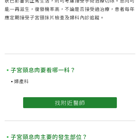
狀已影響到正常生活，則可考慮接受手術治療切除。息肉可
能一再滋生，復發機率高，不論是否接受過治療，患者每年
應定期接受子宮頸抹片檢查及婦科內診追蹤。
子宮頸息肉要看哪一科？
婦產科
找附近醫師
子宮頸息肉主要的發生部位？