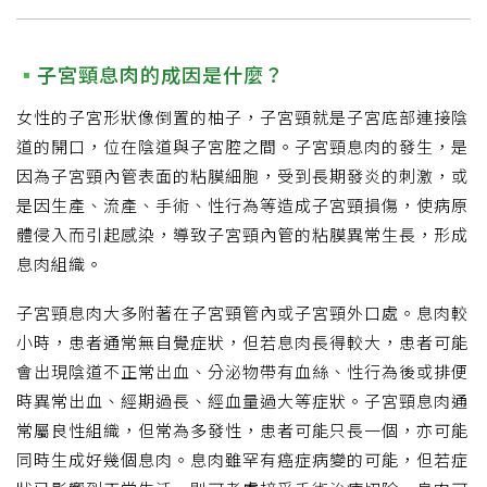
子宮頸息肉的成因是什麼？
女性的子宮形狀像倒置的柚子，子宮頸就是子宮底部連接陰
道的開口，位在陰道與子宮腔之間。子宮頸息肉的發生，是
因為子宮頸內管表面的粘膜細胞，受到長期發炎的刺激，或
是因生產、流產、手術、性行為等造成子宮頸損傷，使病原
體侵入而引起感染，導致子宮頸內管的粘膜異常生長，形成
息肉組織。
子宮頸息肉大多附著在子宮頸管內或子宮頸外口處。息肉較
小時，患者通常無自覺症狀，但若息肉長得較大，患者可能
會出現陰道不正常出血、分泌物帶有血絲、性行為後或排便
時異常出血、經期過長、經血量過大等症狀。子宮頸息肉通
常屬良性組織，但常為多發性，患者可能只長一個，亦可能
同時生成好幾個息肉。息肉雖罕有癌症病變的可能，但若症