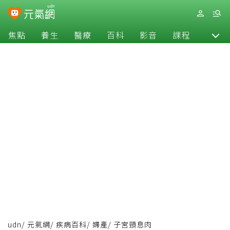
焦點
養生
醫療
百科
影音
課程
退休
udn
/
元氣網
/
疾病百科
/
婦產
/
子宮頸息肉